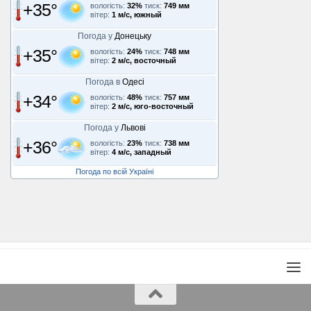
+35°
вологість:
32%
тиск:
749 мм
вітер:
1 м/с, южный
Погода у
Донецьку
+35°
вологість:
24%
тиск:
748 мм
вітер:
2 м/с, восточный
Погода в
Одесі
+34°
вологість:
48%
тиск:
757 мм
вітер:
2 м/с, юго-восточный
Погода у
Львові
+36°
вологість:
23%
тиск:
738 мм
вітер:
4 м/с, западный
Погода по всій Україні