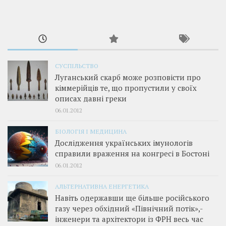
СУСПІЛЬСТВО
Луганський скарб може розповісти про
кіммерійців те, що пропустили у своїх
описах давні греки
06.01.2012
БІОЛОГІЯ І МЕДИЦИНА
Дослідження українських імунологів
справили враження на конгресі в Бостоні
06.01.2012
АЛЬТЕРНАТИВНА ЕНЕРГЕТИКА
Навіть одержавши ще більше російського
газу через обхідний «Північний потік»,­
інженери та архітектори із ФРН весь час