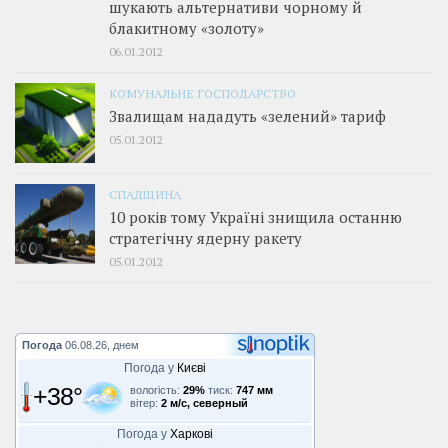
шукають альтернативи чорному й
блакитному «золоту»
06.01.2012
КОМУНАЛЬНЕ ГОСПОДАРСТВО
Звалищам нададуть «зелений» тариф
05.01.2012
СПАДЩИНА
10 років тому Україні знищила останню
стратегічну ядерну ракету
05.01.2012
Погода
06.08.26, днем
Погода у
Києві
+38°
вологість:
29%
тиск:
747 мм
вітер:
2 м/с, северный
Погода у
Харкові