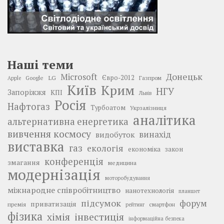
Наші теми
Донецьк
Microsoft
LG
Євро-2012
Google
Газпром
Apple
Київ
Крим
НГУ
Запоріжжя
КПІ
Львів
Росія
Нафтогаз
Турбоатом
Укрзалізниця
аналітика
альтернативна енергетика
вивчення космосу
винахід
видобуток
виставка
газ
екологія
економіка
закон
конференція
змагання
медицина
модернізація
моторобудування
міжнародне співробітництво
нанотехнологія
планшет
підсумок
форум
приватизація
премія
смартфон
рейтинг
фізика
інвестиція
хімія
інформаційна безпека