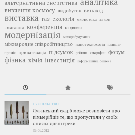
аналітика
альтернативна енергетика
вивчення космосу
винахід
видобуток
виставка
газ
екологія
економіка
закон
конференція
змагання
медицина
модернізація
моторобудування
міжнародне співробітництво
нанотехнологія
планшет
підсумок
форум
приватизація
премія
смартфон
рейтинг
фізика
інвестиція
хімія
інформаційна безпека
СУСПІЛЬСТВО
Луганський скарб може розповісти про
кіммерійців те, що пропустили у своїх
описах давні греки
06.01.2012