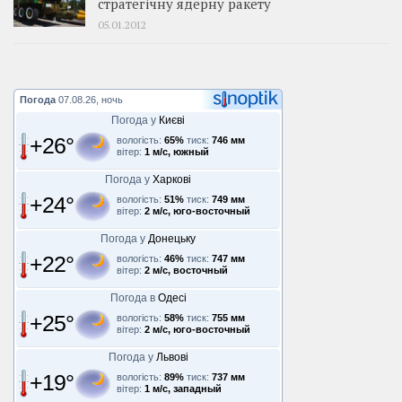
стратегічну ядерну ракету
05.01.2012
Погода
07.08.26, ночь
Погода у
Києві
+26°
вологість:
65%
тиск:
746 мм
вітер:
1 м/с, южный
Погода у
Харкові
+24°
вологість:
51%
тиск:
749 мм
вітер:
2 м/с, юго-восточный
Погода у
Донецьку
+22°
вологість:
46%
тиск:
747 мм
вітер:
2 м/с, восточный
Погода в
Одесі
+25°
вологість:
58%
тиск:
755 мм
вітер:
2 м/с, юго-восточный
Погода у
Львові
+19°
вологість:
89%
тиск:
737 мм
вітер:
1 м/с, западный