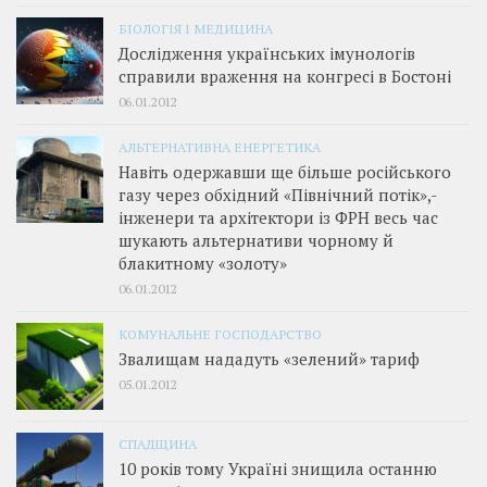
БІОЛОГІЯ І МЕДИЦИНА
Дослідження українських імунологів
справили враження на конгресі в Бостоні
06.01.2012
АЛЬТЕРНАТИВНА ЕНЕРГЕТИКА
Навіть одержавши ще більше російського
газу через обхідний «Північний потік»,­
інженери та архітектори із ФРН весь час
шукають альтернативи чорному й
блакитному «золоту»
06.01.2012
КОМУНАЛЬНЕ ГОСПОДАРСТВО
Звалищам нададуть «зелений» тариф
05.01.2012
СПАДЩИНА
10 років тому Україні знищила останню