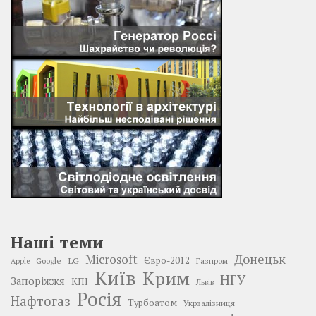
Наші теми
Донецьк
Microsoft
LG
Євро-2012
Google
Газпром
Apple
Київ
Крим
НГУ
Запоріжжя
КПІ
Львів
Росія
Нафтогаз
Турбоатом
Укрзалізниця