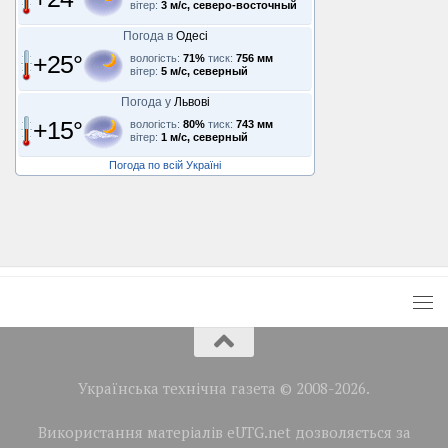
вітер:
3 м/с, северо-восточный
Погода в
Одесі
+25°
вологість:
71%
тиск:
756 мм
вітер:
5 м/с, северный
Погода у
Львові
+15°
вологість:
80%
тиск:
743 мм
вітер:
1 м/с, северный
Погода по всій Україні
Українська технічна газета © 2008-2026.
Використання матеріалів eUTG.net дозволяється за