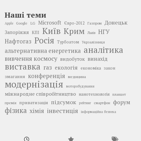
Наші теми
Донецьк
Microsoft
LG
Євро-2012
Google
Газпром
Apple
Київ
Крим
НГУ
Запоріжжя
КПІ
Львів
Росія
Нафтогаз
Турбоатом
Укрзалізниця
аналітика
альтернативна енергетика
вивчення космосу
винахід
видобуток
виставка
газ
екологія
економіка
закон
конференція
змагання
медицина
модернізація
моторобудування
міжнародне співробітництво
нанотехнологія
планшет
підсумок
форум
приватизація
премія
смартфон
рейтинг
фізика
інвестиція
хімія
інформаційна безпека