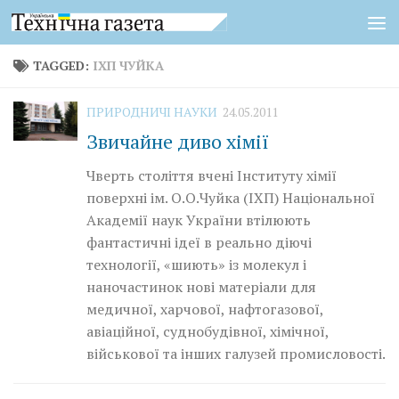
Skip to content
TAGGED:
ІХП ЧУЙКА
ПРИРОДНИЧІ НАУКИ
24.05.2011
Звичайне диво хімії
Чверть століття вчені Інституту хімії
поверхні ім. О.О.Чуйка (ІХП) Національної
Академії наук України втілюють
фантастичні ідеї в реально діючі
технології, «шиють» із молекул і
наночастинок нові матеріали для
медичної, харчової, нафтогазової,
авіаційної, суднобудівної, хімічної,
військової та інших галузей промисловості.