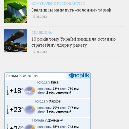
КОМУНАЛЬНЕ ГОСПОДАРСТВО
Звалищам нададуть «зелений» тариф
05.01.2012
СПАДЩИНА
10 років тому Україні знищила останню
стратегічну ядерну ракету
05.01.2012
Погода
09.08.26, ночь
Погода у
Києві
+18°
вологість:
78%
тиск:
750 мм
вітер:
2 м/с, северный
Погода у
Харкові
+23°
вологість:
70%
тиск:
747 мм
вітер:
3 м/с, северный
Погода у
Донецьку
+24°
вологість:
55%
тиск:
743 мм