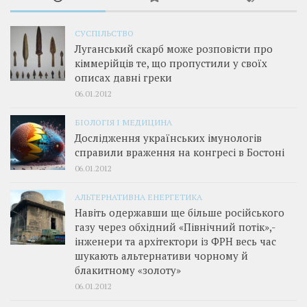
СУСПІЛЬСТВО
Луганський скарб може розповісти про
кіммерійців те, що пропустили у своїх
описах давні греки
06.01.2012
БІОЛОГІЯ І МЕДИЦИНА
Дослідження українських імунологів
справили враження на конгресі в Бостоні
06.01.2012
АЛЬТЕРНАТИВНА ЕНЕРГЕТИКА
Навіть одержавши ще більше російського
газу через обхідний «Північний потік»,­
інженери та архітектори із ФРН весь час
шукають альтернативи чорному й
блакитному «золоту»
06.01.2012