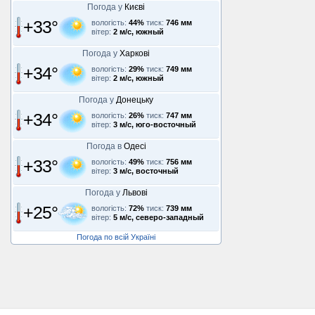
Погода у
Києві
+33°
вологість:
44%
тиск:
746 мм
вітер:
2 м/с, южный
Погода у
Харкові
+34°
вологість:
29%
тиск:
749 мм
вітер:
2 м/с, южный
Погода у
Донецьку
+34°
вологість:
26%
тиск:
747 мм
вітер:
3 м/с, юго-восточный
Погода в
Одесі
+33°
вологість:
49%
тиск:
756 мм
вітер:
3 м/с, восточный
Погода у
Львові
+25°
вологість:
72%
тиск:
739 мм
вітер:
5 м/с, северо-западный
Погода по всій Україні