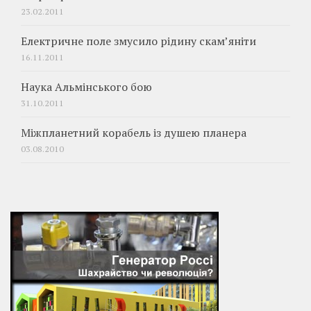
23.02.2011
Електричне поле змусило рідину скам’яніти
16.11.2011
Наука Альмінського бою
31.10.2011
Міжпланетний корабель із душею планера
03.08.2010