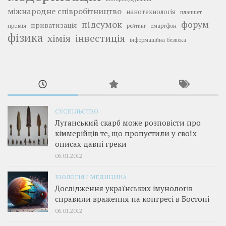
міжнародне співробітництво
нанотехнологія
планшет
підсумок
форум
приватизація
премія
смартфон
рейтинг
фізика
інвестиція
хімія
інформаційна безпека
СУСПІЛЬСТВО
Луганський скарб може розповісти про
кіммерійців те, що пропустили у своїх
описах давні греки
06.01.2012
БІОЛОГІЯ І МЕДИЦИНА
Дослідження українських імунологів
справили враження на конгресі в Бостоні
06.01.2012