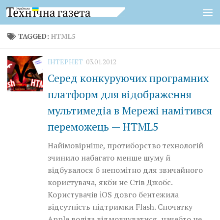
Skip to content
TAGGED:
HTML5
ІНТЕРНЕТ
03.01.2012
Серед конкуруючих програмних
платформ для відображення
мультимедіа в Мережі намітився
переможець — HTML5
Найімовірніше, протиборство технологій
зчинило набагато менше шуму й
відбувалося б непомітно для звичайного
користувача, якби не Стів Джобс.
Користувачів iOS довго бентежила
відсутність підтримки Flash. Спочатку
Apple воліла відмовчуватися, начебто не