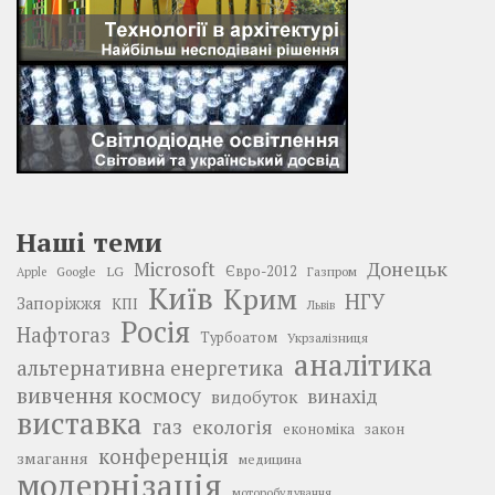
Наші теми
Донецьк
Microsoft
LG
Євро-2012
Google
Газпром
Apple
Київ
Крим
НГУ
Запоріжжя
КПІ
Львів
Росія
Нафтогаз
Турбоатом
Укрзалізниця
аналітика
альтернативна енергетика
вивчення космосу
винахід
видобуток
виставка
газ
екологія
економіка
закон
конференція
змагання
медицина
модернізація
моторобудування