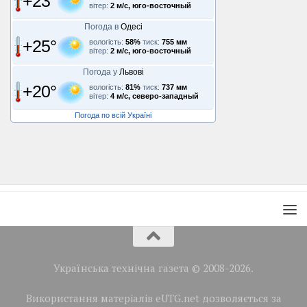
+23°
вітер:
2 м/с, юго-восточный
Погода в
Одесі
+25°
вологість:
58%
тиск:
755 мм
вітер:
2 м/с, юго-восточный
Погода у
Львові
+20°
вологість:
81%
тиск:
737 мм
вітер:
4 м/с, северо-западный
Погода по всій Україні
Українська технічна газета © 2008-2026.
Використання матеріалів eUTG.net дозволяється за