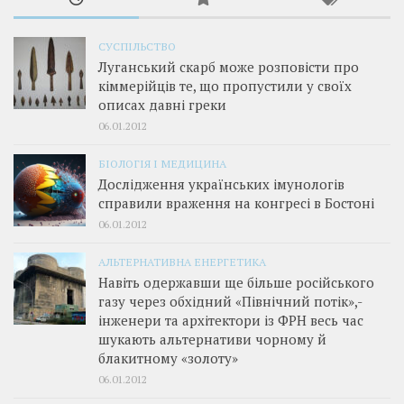
СУСПІЛЬСТВО
Луганський скарб може розповісти про
кіммерійців те, що пропустили у своїх
описах давні греки
06.01.2012
БІОЛОГІЯ І МЕДИЦИНА
Дослідження українських імунологів
справили враження на конгресі в Бостоні
06.01.2012
АЛЬТЕРНАТИВНА ЕНЕРГЕТИКА
Навіть одержавши ще більше російського
газу через обхідний «Північний потік»,­
інженери та архітектори із ФРН весь час
шукають альтернативи чорному й
блакитному «золоту»
06.01.2012