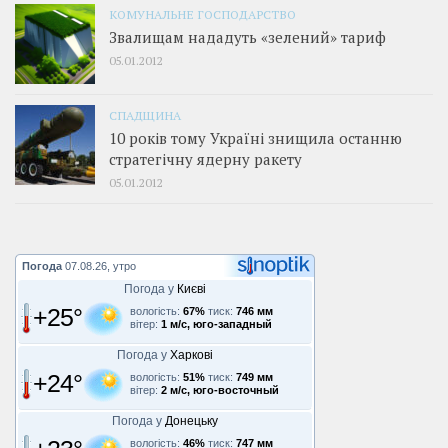
КОМУНАЛЬНЕ ГОСПОДАРСТВО
Звалищам нададуть «зелений» тариф
05.01.2012
СПАДЩИНА
10 років тому Україні знищила останню
стратегічну ядерну ракету
05.01.2012
Погода
07.08.26, утро
Погода у
Києві
+25°
вологість:
67%
тиск:
746 мм
вітер:
1 м/с, юго-западный
Погода у
Харкові
+24°
вологість:
51%
тиск:
749 мм
вітер:
2 м/с, юго-восточный
Погода у
Донецьку
вологість:
46%
тиск:
747 мм