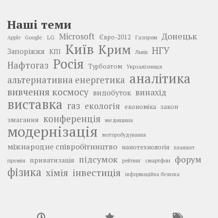
Наші теми
Донецьк
Microsoft
LG
Євро-2012
Google
Газпром
Apple
Київ
Крим
НГУ
Запоріжжя
КПІ
Львів
Росія
Нафтогаз
Турбоатом
Укрзалізниця
аналітика
альтернативна енергетика
вивчення космосу
винахід
видобуток
виставка
газ
екологія
економіка
закон
конференція
змагання
медицина
модернізація
моторобудування
міжнародне співробітництво
нанотехнологія
планшет
підсумок
форум
приватизація
премія
смартфон
рейтинг
фізика
інвестиція
хімія
інформаційна безпека