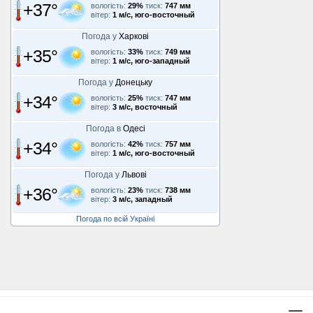
+37°
вологість:
29%
тиск:
747 мм
вітер:
1 м/с, юго-восточный
Погода у
Харкові
+35°
вологість:
33%
тиск:
749 мм
вітер:
1 м/с, юго-западный
Погода у
Донецьку
+34°
вологість:
25%
тиск:
747 мм
вітер:
3 м/с, восточный
Погода в
Одесі
+34°
вологість:
42%
тиск:
757 мм
вітер:
1 м/с, юго-восточный
Погода у
Львові
+36°
вологість:
23%
тиск:
738 мм
вітер:
3 м/с, западный
Погода по всій Україні