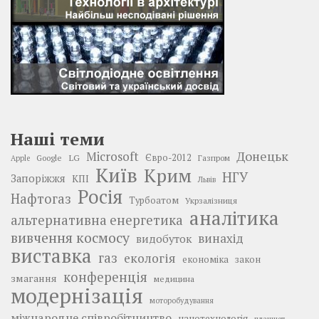
Наші теми
Донецьк
Microsoft
LG
Євро-2012
Google
Газпром
Apple
Київ
Крим
НГУ
Запоріжжя
КПІ
Львів
Росія
Нафтогаз
Турбоатом
Укрзалізниця
аналітика
альтернативна енергетика
вивчення космосу
винахід
видобуток
виставка
газ
екологія
економіка
закон
конференція
змагання
медицина
модернізація
моторобудування
міжнародне співробітництво
нанотехнологія