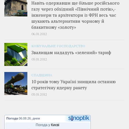
Навіть одержавши ще більше російського
газу через обхідний «Північний потік»,­
інженери та архітектори із ФРН весь час
шукають альтернативи чорному й
блакитному «золоту»
06.01.2012
КОМУНАЛЬНЕ ГОСПОДАРСТВО
Звалищам нададуть «зелений» тариф
05.01.2012
СПАДЩИНА
10 років тому Україні знищила останню
стратегічну ядерну ракету
05.01.2012
Погода
06.08.26, днем
Погода у
Києві