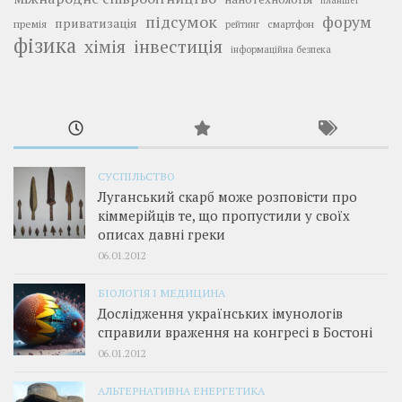
планшет
підсумок
форум
приватизація
премія
смартфон
рейтинг
фізика
інвестиція
хімія
інформаційна безпека
СУСПІЛЬСТВО
Луганський скарб може розповісти про
кіммерійців те, що пропустили у своїх
описах давні греки
06.01.2012
БІОЛОГІЯ І МЕДИЦИНА
Дослідження українських імунологів
справили враження на конгресі в Бостоні
06.01.2012
АЛЬТЕРНАТИВНА ЕНЕРГЕТИКА