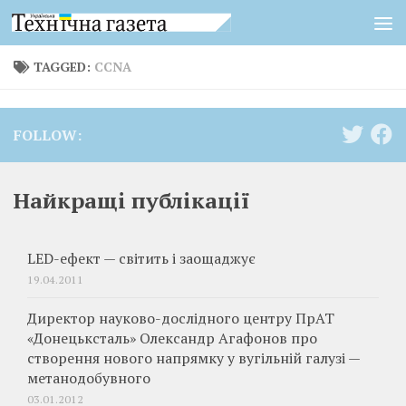
Skip to content
TAGGED:
CCNA
FOLLOW:
Найкращі публікації
LED-ефект — світить і заощаджує
19.04.2011
Директор науково-дослідного ­центру ПрАТ
«Донецьксталь» Олександр Агафонов про
створення нового напрямку у вугільній галузі —
метанодобувного
03.01.2012