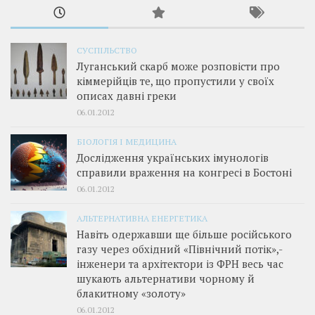
СУСПІЛЬСТВО
Луганський скарб може розповісти про
кіммерійців те, що пропустили у своїх
описах давні греки
06.01.2012
БІОЛОГІЯ І МЕДИЦИНА
Дослідження українських імунологів
справили враження на конгресі в Бостоні
06.01.2012
АЛЬТЕРНАТИВНА ЕНЕРГЕТИКА
Навіть одержавши ще більше російського
газу через обхідний «Північний потік»,­
інженери та архітектори із ФРН весь час
шукають альтернативи чорному й
блакитному «золоту»
06.01.2012