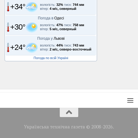
+34°
вологість:
32%
тиск:
744 мм
вітер:
4 м/с, северный
Погода в
Одесі
+30°
вологість:
47%
тиск:
758 мм
вітер:
5 м/с, северный
Погода у
Львові
+24°
вологість:
44%
тиск:
743 мм
вітер:
2 м/с, северо-восточный
Погода по всій Україні
Українська технічна газета © 2008-2026.