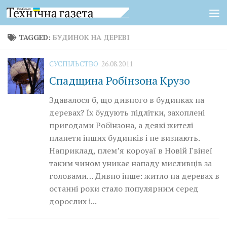
Skip to content
TAGGED:
БУДИНОК НА ДЕРЕВІ
СУСПІЛЬСТВО
26.08.2011
Спадщина Робінзона Крузо
Здавалося б, що дивного в будинках на
деревах? Їх будують підлітки, захоплені
пригодами Робінзона, а деякі жителі
планети інших будинків і не визнають.
Наприклад, плем’я короуаї в Новій Гвінеї
таким чином уникає нападу мисливців за
головами… Дивно інше: житло на деревах в
останні роки стало популярним серед
дорослих і...