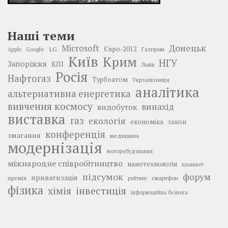
Наші теми
Донецьк
Microsoft
LG
Євро-2012
Google
Газпром
Apple
Київ
Крим
НГУ
Запоріжжя
КПІ
Львів
Росія
Нафтогаз
Турбоатом
Укрзалізниця
аналітика
альтернативна енергетика
вивчення космосу
винахід
видобуток
виставка
газ
екологія
економіка
закон
конференція
змагання
медицина
модернізація
моторобудування
міжнародне співробітництво
нанотехнологія
планшет
підсумок
форум
приватизація
премія
смартфон
рейтинг
фізика
інвестиція
хімія
інформаційна безпека