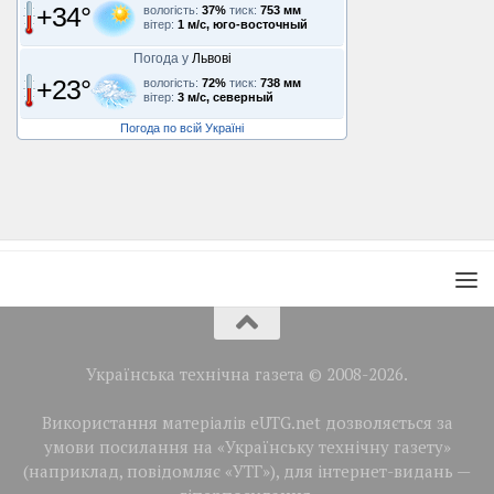
+34°
вологість:
37%
тиск:
753 мм
вітер:
1 м/с, юго-восточный
Погода у
Львові
+23°
вологість:
72%
тиск:
738 мм
вітер:
3 м/с, северный
Погода по всій Україні
Українська технічна газета © 2008-2026.
Використання матеріалів eUTG.net дозволяється за
умови посилання на «Українську технічну газету»
(наприклад, повідомляє «УТГ»), для інтернет-видань —