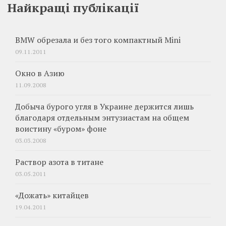
Найкращі публікації
BMW обрезала и без того компактный Mini
09.11.2011
Окно в Азию
11.09.2008
Добыча бурого угля в Украине держится лишь
благодаря отдельным энтузиастам на общем
воистину «буром» фоне
03.03.2008
Раствор азота в титане
03.05.2011
«Дожать» китайцев
19.04.2011