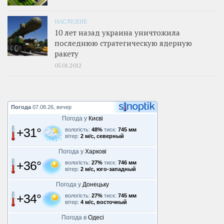
НАСЛЕДИЕ
10 лет назад украина уничтожила
последнюю стратегическую ядерную
ракету
05.01.2012
Погода
07.08.26, вечер
Погода у
Києві
+31°
вологість:
48%
тиск:
745 мм
вітер:
2 м/с, северный
Погода у
Харкові
+36°
вологість:
27%
тиск:
746 мм
вітер:
2 м/с, юго-западный
Погода у
Донецьку
+34°
вологість:
27%
тиск:
745 мм
вітер:
4 м/с, восточный
Погода в
Одесі