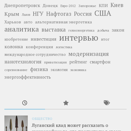
Киев
Днепропетровск
Донецк
КПИ
Запорожье
Евро-2012
США
НГУ
Нафтогаз
Крым
Россия
Львов
Харьков
альтернативная энергетика
авто
аналитика
выставка
закон
добыча
гелиоэнергетика
интервью
инвестиция
изобретение
итог
колонка
конференция
логистика
модернизация
международное сотрудничество
нанотехнология
рейтинг
смартфон
приватизация
физика
экология
соревнование
экономика
энергоэффективность
ОБЩЕСТВО
Луганский клад может рассказать о