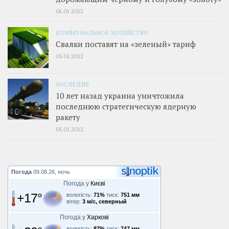
06.01.2012
КОММУНАЛЬНОЕ ХОЗЯЙСТВО
Свалки поставят на «зеленый» тариф
05.01.2012
НАСЛЕДИЕ
10 лет назад украина уничтожила
последнюю стратегическую ядерную
ракету
05.01.2012
Погода
09.08.26, ночь
Погода у
Києві
+17°
вологість:
71%
тиск:
751 мм
вітер:
3 м/с, северный
Погода у
Харкові
вологість:
87%
тиск:
747 мм