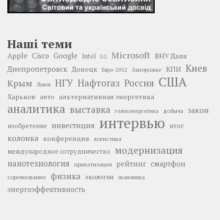
Наші теми
Microsoft
Google
Apple
Cisco
ВНУ Даля
Intel
LG
Киев
Днепропетровск
Донецк
КПИ
Запорожье
Евро-2012
США
НГУ
Нафтогаз
Крым
Россия
Львов
Харьков
альтернативная энергетика
авто
аналитика
выставка
закон
добыча
гелиоэнергетика
интервью
инвестиция
изобретение
итог
колонка
конференция
логистика
модернизация
международное сотрудничество
нанотехнология
рейтинг
смартфон
приватизация
физика
экология
соревнование
экономика
энергоэффективность