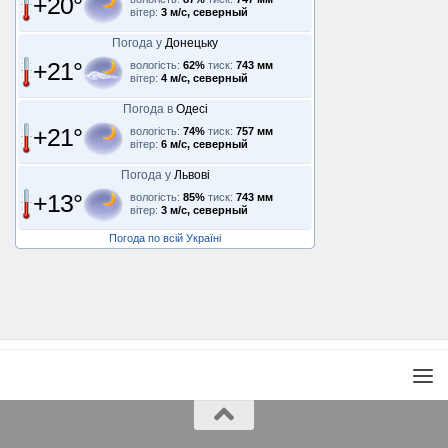
+20°
вітер:
3 м/с, северный
Погода у
Донецьку
+21°
вологість:
62%
тиск:
743 мм
вітер:
4 м/с, северный
Погода в
Одесі
+21°
вологість:
74%
тиск:
757 мм
вітер:
6 м/с, северный
Погода у
Львові
+13°
вологість:
85%
тиск:
743 мм
вітер:
3 м/с, северный
Погода по всій Україні