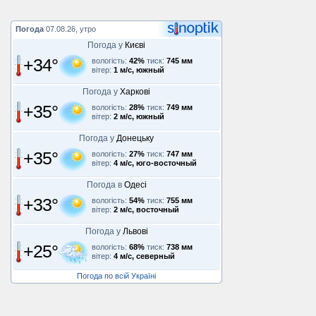
Погода
07.08.26, утро
Погода у
Києві
+34°
вологість:
42%
тиск:
745 мм
вітер:
1 м/с, южный
Погода у
Харкові
+35°
вологість:
28%
тиск:
749 мм
вітер:
2 м/с, южный
Погода у
Донецьку
+35°
вологість:
27%
тиск:
747 мм
вітер:
4 м/с, юго-восточный
Погода в
Одесі
+33°
вологість:
54%
тиск:
755 мм
вітер:
2 м/с, восточный
Погода у
Львові
+25°
вологість:
68%
тиск:
738 мм
вітер:
4 м/с, северный
Погода по всій Україні