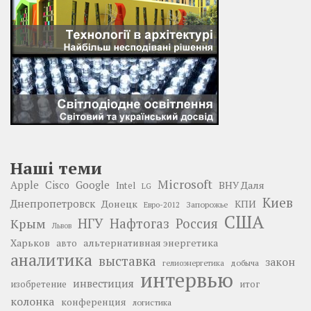
Наші теми
Microsoft
Google
Apple
Cisco
ВНУ Даля
Intel
LG
Киев
Днепропетровск
Донецк
КПИ
Запорожье
Евро-2012
США
НГУ
Нафтогаз
Крым
Россия
Львов
Харьков
альтернативная энергетика
авто
аналитика
выставка
закон
добыча
гелиоэнергетика
интервью
инвестиция
изобретение
итог
колонка
конференция
логистика