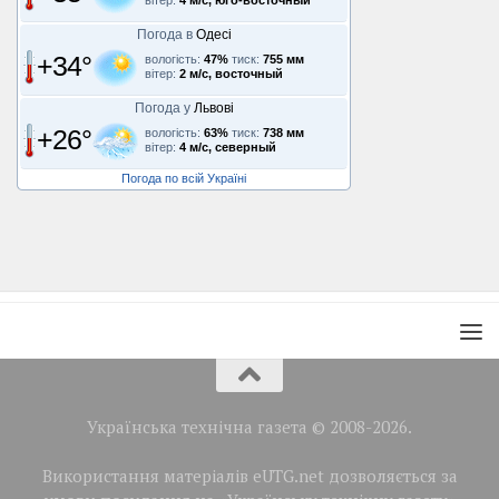
вітер:
4 м/с, юго-восточный
Погода в
Одесі
+34°
вологість:
47%
тиск:
755 мм
вітер:
2 м/с, восточный
Погода у
Львові
+26°
вологість:
63%
тиск:
738 мм
вітер:
4 м/с, северный
Погода по всій Україні
Українська технічна газета © 2008-2026.
Використання матеріалів eUTG.net дозволяється за