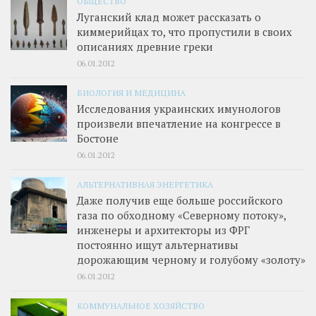
ОБЩЕСТВО
Луганский клад может рассказать о
киммерийцах то, что пропустили в своих
описаниях древние греки
06.01.2012
БИОЛОГИЯ И МЕДИЦИНА
Исследования украинских имунологов
произвели впечатление на конгрессе в
Бостоне
06.01.2012
АЛЬТЕРНАТИВНАЯ ЭНЕРГЕТИКА
Даже получив еще больше российского
газа по обходному «Северному потоку»,
инженеры и архитекторы из ФРГ
постоянно ищут альтернативы
дорожающим черному и голубому «золоту»
06.01.2012
КОММУНАЛЬНОЕ ХОЗЯЙСТВО