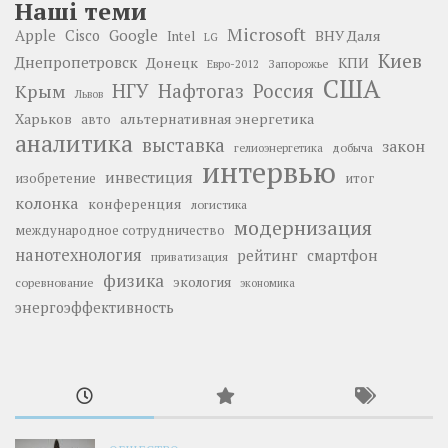
Наші теми
Microsoft
Google
Apple
Cisco
ВНУ Даля
Intel
LG
Киев
Днепропетровск
Донецк
КПИ
Запорожье
Евро-2012
США
НГУ
Нафтогаз
Крым
Россия
Львов
Харьков
альтернативная энергетика
авто
аналитика
выставка
закон
добыча
гелиоэнергетика
интервью
инвестиция
изобретение
итог
колонка
конференция
логистика
модернизация
международное сотрудничество
нанотехнология
рейтинг
смартфон
приватизация
физика
экология
соревнование
экономика
энергоэффективность