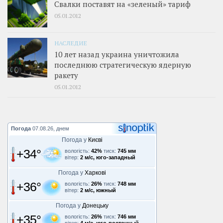
Свалки поставят на «зеленый» тариф
05.01.2012
НАСЛЕДИЕ
10 лет назад украина уничтожила
последнюю стратегическую ядерную
ракету
05.01.2012
Погода
07.08.26, днем
Погода у
Києві
+34°
вологість:
42%
тиск:
745 мм
вітер:
2 м/с, юго-западный
Погода у
Харкові
+36°
вологість:
26%
тиск:
748 мм
вітер:
2 м/с, южный
Погода у
Донецьку
+35°
вологість:
26%
тиск:
746 мм