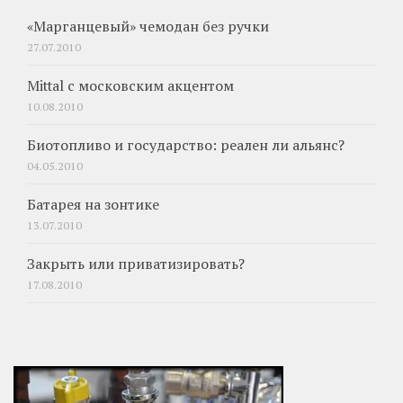
«Марганцевый» чемодан без ручки
27.07.2010
Mittal с московским акцентом
10.08.2010
Биотопливо и государство: реален ли альянс?
04.05.2010
Батарея на зонтике
13.07.2010
Закрыть или приватизировать?
17.08.2010