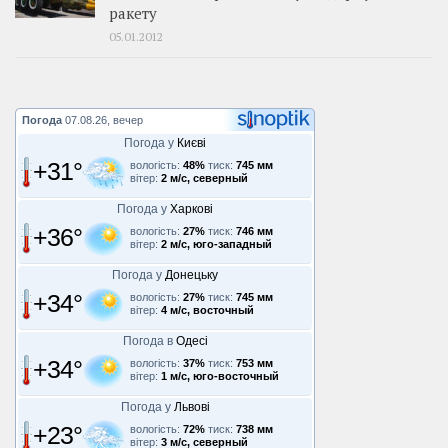
ракету
05.01.2012
Погода
07.08.26, вечер
Погода у
Києві
+31°
вологість:
48%
тиск:
745 мм
вітер:
2 м/с, северный
Погода у
Харкові
+36°
вологість:
27%
тиск:
746 мм
вітер:
2 м/с, юго-западный
Погода у
Донецьку
+34°
вологість:
27%
тиск:
745 мм
вітер:
4 м/с, восточный
Погода в
Одесі
+34°
вологість:
37%
тиск:
753 мм
вітер:
1 м/с, юго-восточный
Погода у
Львові
+23°
вологість:
72%
тиск:
738 мм
вітер:
3 м/с, северный