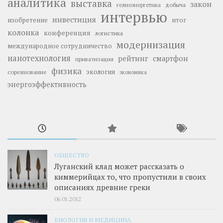
аналитика
выставка
закон
добыча
гелиоэнергетика
интервью
инвестиция
изобретение
итог
колонка
конференция
логистика
модернизация
международное сотрудничество
нанотехнология
рейтинг
смартфон
приватизация
физика
экология
соревнование
экономика
энергоэффективность
ОБЩЕСТВО
Луганский клад может рассказать о
киммерийцах то, что пропустили в своих
описаниях древние греки
06.01.2012
БИОЛОГИЯ И МЕДИЦИНА