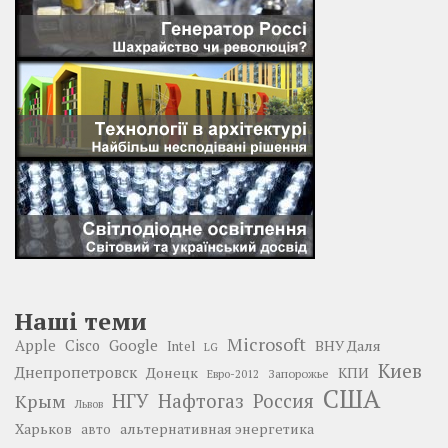
Наші теми
Microsoft
Google
Apple
Cisco
ВНУ Даля
Intel
LG
Киев
Днепропетровск
Донецк
КПИ
Запорожье
Евро-2012
США
НГУ
Нафтогаз
Крым
Россия
Львов
Харьков
альтернативная энергетика
авто