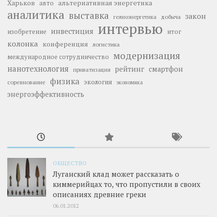
Харьков
альтернативная энергетика
авто
аналитика
выставка
закон
добыча
гелиоэнергетика
интервью
инвестиция
изобретение
итог
колонка
конференция
логистика
модернизация
международное сотрудничество
нанотехнология
рейтинг
смартфон
приватизация
физика
экология
соревнование
экономика
энергоэффективность
ОБЩЕСТВО
Луганский клад может рассказать о
киммерийцах то, что пропустили в своих
описаниях древние греки
06.01.2012