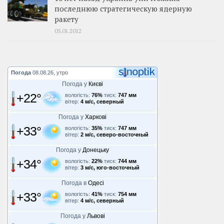
последнюю стратегическую ядерную
ракету
05.01.2012
Погода
08.08.26, утро
Погода у
Києві
+22°
вологість:
76%
тиск:
747 мм
вітер:
4 м/с, северный
Погода у
Харкові
+33°
вологість:
35%
тиск:
747 мм
вітер:
2 м/с, северо-восточный
Погода у
Донецьку
+34°
вологість:
22%
тиск:
744 мм
вітер:
3 м/с, юго-восточный
Погода в
Одесі
+33°
вологість:
41%
тиск:
754 мм
вітер:
4 м/с, северный
Погода у
Львові