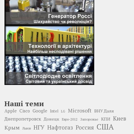
Наші теми
Microsoft
Google
Apple
Cisco
ВНУ Даля
Intel
LG
Киев
Днепропетровск
Донецк
КПИ
Запорожье
Евро-2012
США
НГУ
Нафтогаз
Крым
Россия
Львов