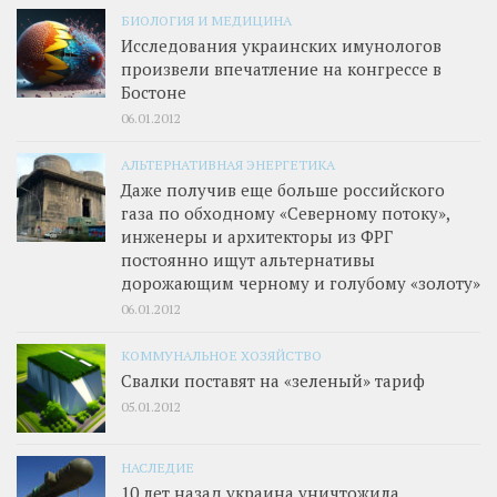
БИОЛОГИЯ И МЕДИЦИНА
Исследования украинских имунологов
произвели впечатление на конгрессе в
Бостоне
06.01.2012
АЛЬТЕРНАТИВНАЯ ЭНЕРГЕТИКА
Даже получив еще больше российского
газа по обходному «Северному потоку»,
инженеры и архитекторы из ФРГ
постоянно ищут альтернативы
дорожающим черному и голубому «золоту»
06.01.2012
КОММУНАЛЬНОЕ ХОЗЯЙСТВО
Свалки поставят на «зеленый» тариф
05.01.2012
НАСЛЕДИЕ
10 лет назад украина уничтожила