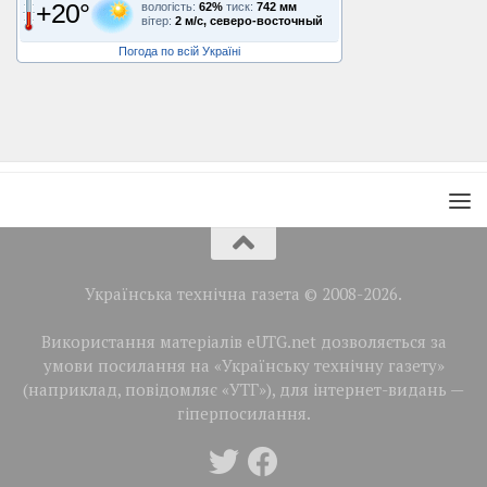
+20°
вологість:
62%
тиск:
742 мм
вітер:
2 м/с, северо-восточный
Погода по всій Україні
Українська технічна газета © 2008-2026.
Використання матеріалів eUTG.net дозволяється за
умови посилання на «Українську технічну газету»
(наприклад, повідомляє «УТГ»), для інтернет-видань —
гіперпосилання.