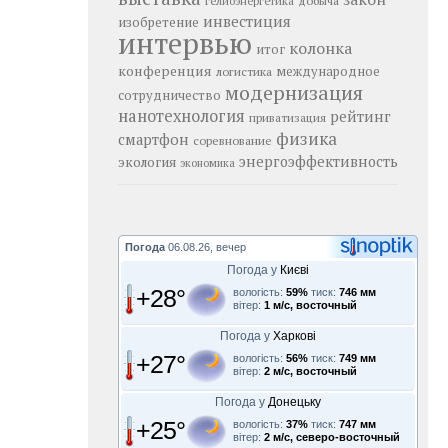
добыча
гелиоэнергетика
инвестиция
изобретение
интервью
колонка
итог
конференция
логистика
международное
модернизация
сотрудничество
нанотехнология
рейтинг
приватизация
физика
смартфон
соревнование
энергоэффективность
экология
экономика
Погода
06.08.26, вечер
Погода у
Києві
+28°
вологість:
59%
тиск:
746 мм
вітер:
1 м/с, восточный
Погода у
Харкові
+27°
вологість:
56%
тиск:
749 мм
вітер:
2 м/с, восточный
Погода у
Донецьку
+25°
вологість:
37%
тиск:
747 мм
вітер:
2 м/с, северо-восточный