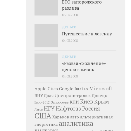
ВТО запорожского
разлива
03.03.2008
ДЕНЬГИ
Путешествие в легенду
04.03.2008
ДЕНЬГИ
«Развал-схождение»
ценою в жизнь
04.03.2008
Microsoft
Google
Apple
Cisco
Intel
LG
Днепропетровск
ВНУ Даля
Донецк
Киев
Крым
КПИ
Запорожье
Евро-2012
НГУ
Нафтогаз
Россия
Львов
США
Харьков
альтернативная
авто
аналитика
энергетика
выставка
закон