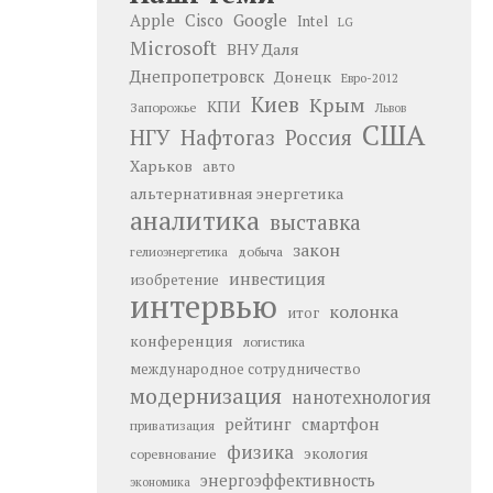
Google
Apple
Cisco
Intel
LG
Microsoft
ВНУ Даля
Днепропетровск
Донецк
Евро-2012
Киев
Крым
КПИ
Запорожье
Львов
США
НГУ
Нафтогаз
Россия
Харьков
авто
альтернативная энергетика
аналитика
выставка
закон
добыча
гелиоэнергетика
инвестиция
изобретение
интервью
колонка
итог
конференция
логистика
международное сотрудничество
модернизация
нанотехнология
рейтинг
смартфон
приватизация
физика
экология
соревнование
энергоэффективность
экономика