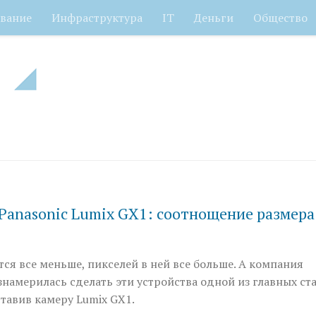
вание
Инфраструктура
IT
Деньги
Общество
Panasonic Lumix GX1: соотнощение размера
ся все меньше, пикселей в ней все больше. А компания
ознамерилась сделать эти устройства одной из главных ст
тавив камеру Lumix GX1.