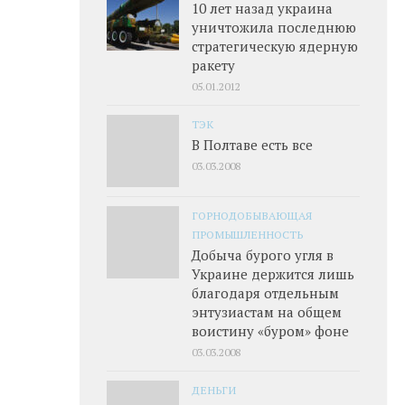
10 лет назад украина
уничтожила последнюю
стратегическую ядерную
ракету
05.01.2012
ТЭК
В Полтаве есть все
03.03.2008
ГОРНОДОБЫВАЮЩАЯ
ПРОМЫШЛЕННОСТЬ
Добыча бурого угля в
Украине держится лишь
благодаря отдельным
энтузиастам на общем
воистину «буром» фоне
03.03.2008
ДЕНЬГИ