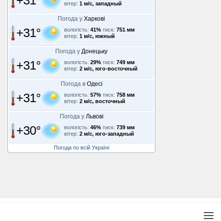
+31°
вітер:
1 м/с, западный
Погода у
Харкові
+31°
вологість:
41%
тиск:
751 мм
вітер:
1 м/с, южный
Погода у
Донецьку
+31°
вологість:
29%
тиск:
749 мм
вітер:
2 м/с, юго-восточный
Погода в
Одесі
+31°
вологість:
57%
тиск:
758 мм
вітер:
2 м/с, восточный
Погода у
Львові
+30°
вологість:
46%
тиск:
739 мм
вітер:
2 м/с, юго-западный
Погода по всій Україні