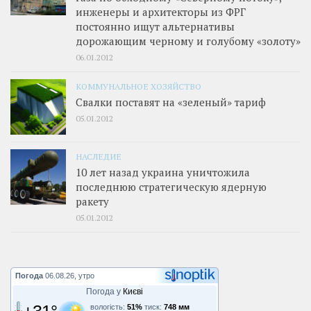
инженеры и архитекторы из ФРГ
постоянно ищут альтернативы
дорожающим черному и голубому «золоту»
06.01.2012
КОММУНАЛЬНОЕ ХОЗЯЙСТВО
Свалки поставят на «зеленый» тариф
05.01.2012
НАСЛЕДИЕ
10 лет назад украина уничтожила
последнюю стратегическую ядерную
ракету
05.01.2012
Погода
06.08.26, утро
Погода у
Києві
вологість:
51%
тиск:
748 мм