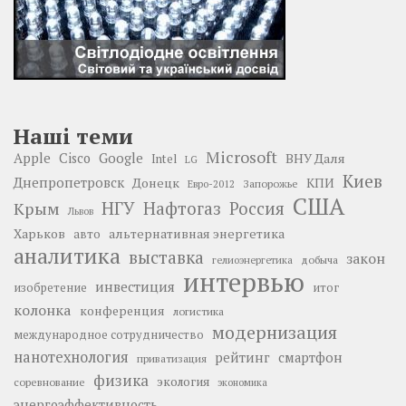
Наші теми
Microsoft
Google
Apple
Cisco
ВНУ Даля
Intel
LG
Киев
Днепропетровск
Донецк
КПИ
Запорожье
Евро-2012
США
НГУ
Нафтогаз
Крым
Россия
Львов
Харьков
альтернативная энергетика
авто
аналитика
выставка
закон
добыча
гелиоэнергетика
интервью
инвестиция
изобретение
итог
колонка
конференция
логистика
модернизация
международное сотрудничество
нанотехнология
рейтинг
смартфон
приватизация
физика
экология
соревнование
экономика
энергоэффективность