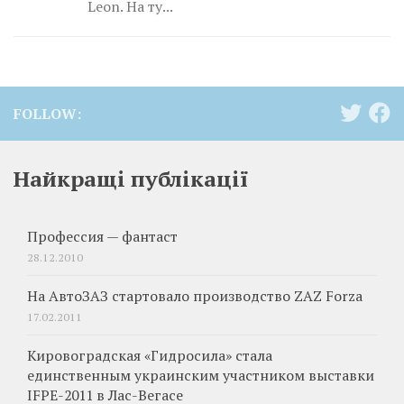
Leon. На ту...
FOLLOW:
Найкращі публікації
Профессия — фантаст
28.12.2010
На АвтоЗАЗ стартовало производство ZAZ Forza
17.02.2011
Кировоградская «Гидросила» стала
единственным украинским участником выставки
IFPE-2011 в Лас-Вегасе