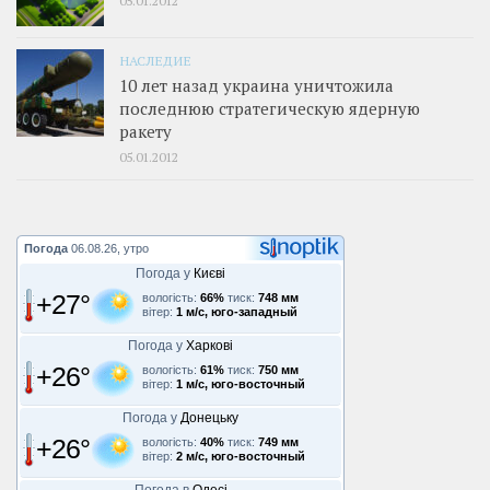
НАСЛЕДИЕ
10 лет назад украина уничтожила
последнюю стратегическую ядерную
ракету
05.01.2012
Погода
06.08.26, утро
Погода у
Києві
+27°
вологість:
66%
тиск:
748 мм
вітер:
1 м/с, юго-западный
Погода у
Харкові
+26°
вологість:
61%
тиск:
750 мм
вітер:
1 м/с, юго-восточный
Погода у
Донецьку
+26°
вологість:
40%
тиск:
749 мм
вітер:
2 м/с, юго-восточный
Погода в
Одесі