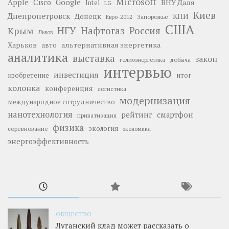
Microsoft
Google
Apple
Cisco
ВНУ Даля
Intel
LG
Киев
Днепропетровск
Донецк
КПИ
Запорожье
Евро-2012
США
НГУ
Нафтогаз
Крым
Россия
Львов
Харьков
альтернативная энергетика
авто
аналитика
выставка
закон
добыча
гелиоэнергетика
интервью
инвестиция
изобретение
итог
колонка
конференция
логистика
модернизация
международное сотрудничество
нанотехнология
рейтинг
смартфон
приватизация
физика
экология
соревнование
экономика
энергоэффективность
ОБЩЕСТВО
Луганский клад может рассказать о