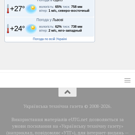
+27°
вологість:
65%
тиск:
758 мм
вітер:
1 м/с, северо-восточный
Погода у
Львові
+24°
вологість:
62%
тиск:
738 мм
вітер:
2 м/с, юго-западный
Погода по всій Україні
Українська технічна газета © 2008-2026.
Використання матеріалів eUTG.net дозволяється за
умови посилання на «Українську технічну газету»
(наприклад, повідомляє «УТГ»), для інтернет-видань —