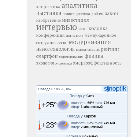
аналитика
энергетика
выставка
закон
добыча
гелиоэнергетика
инвестиция
изобретение
интервью
колонка
итог
конференция
логистика
международное
модернизация
сотрудничество
нанотехнология
рейтинг
приватизация
физика
смартфон
соревнование
энергоэффективность
экология
экономика
Погода
07.08.26, ночь
Погода у
Києві
+25°
вологість:
66%
тиск:
746 мм
вітер:
1 м/с, южный
Погода у
Харкові
+23°
вологість:
52%
тиск:
749 мм
вітер:
2 м/с, южный
Погода у
Донецьку