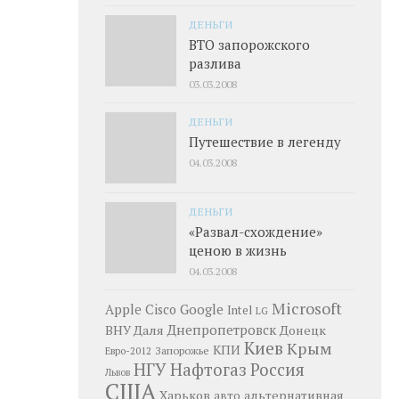
ДЕНЬГИ
ВТО запорожского
разлива
03.03.2008
ДЕНЬГИ
Путешествие в легенду
04.03.2008
ДЕНЬГИ
«Развал-схождение»
ценою в жизнь
04.03.2008
Microsoft
Google
Apple
Cisco
Intel
LG
Днепропетровск
ВНУ Даля
Донецк
Киев
Крым
КПИ
Запорожье
Евро-2012
НГУ
Нафтогаз
Россия
Львов
США
Харьков
альтернативная
авто