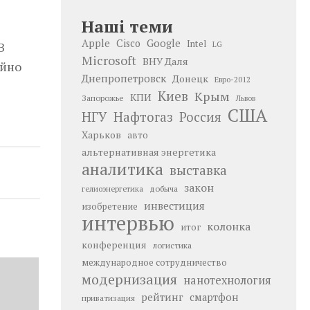
Наші теми
Google
Apple
Cisco
Intel
В
LG
Microsoft
ВНУ Даля
айно
Днепропетровск
Донецк
Евро-2012
Киев
Крым
КПИ
Запорожье
Львов
США
НГУ
Нафтогаз
Россия
Харьков
авто
альтернативная энергетика
аналитика
выставка
закон
добыча
гелиоэнергетика
инвестиция
изобретение
интервью
колонка
итог
конференция
логистика
международное сотрудничество
модернизация
нанотехнология
рейтинг
смартфон
приватизация