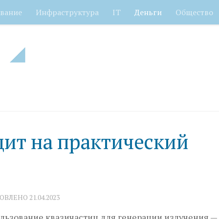
вание
Инфраструктура
IT
Деньги
Общество
ит на практический
НОВЛЕНО
21.04.2023
льзование квазичастиц для генерации излучения —