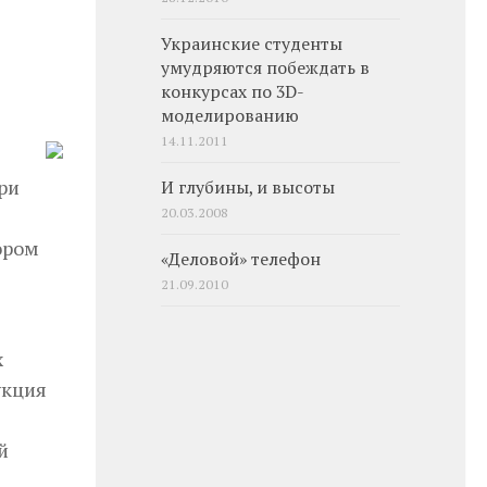
Украинские студенты
умудряются побеждать в
конкурсах по 3D-
моделированию
14.11.2011
ри
И глубины, и высоты
20.03.2008
ором
«Деловой» телефон
21.09.2010
х
укция
й