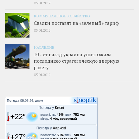
06.01.2012
КОММУНАЛЬНОЕ ХОЗЯЙСТВО
Свалки поставят на «зеленый» тариф
05.01.2012
НАСЛЕДИЕ
10 лет назад украина уничтожила
последнюю стратегическую ядерную
ракету
05.01.2012
Погода
09.08.26, днем
Погода у
Києві
+22°
вологість:
49%
тиск:
752 мм
вітер:
4 м/с, северный
Погода у
Харкові
+27°
вологість:
56%
тиск:
748 мм