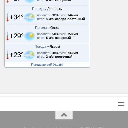
вітер:
4 м/с, северный
Погода у
Донецьку
+34°
вологість:
32%
тиск:
744 мм
вітер:
4 м/с, северо-восточный
Погода в
Одесі
+29°
вологість:
50%
тиск:
758 мм
вітер:
5 м/с, северный
Погода у
Львові
+23°
вологість:
49%
тиск:
743 мм
вітер:
2 м/с, восточный
Погода по всій Україні