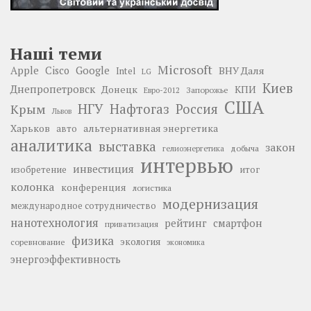
Наші теми
Microsoft
Google
Apple
Cisco
ВНУ Даля
Intel
LG
Киев
Днепропетровск
Донецк
КПИ
Запорожье
Евро-2012
США
НГУ
Нафтогаз
Крым
Россия
Львов
Харьков
альтернативная энергетика
авто
аналитика
выставка
закон
добыча
гелиоэнергетика
интервью
инвестиция
изобретение
итог
колонка
конференция
логистика
модернизация
международное сотрудничество
нанотехнология
рейтинг
смартфон
приватизация
физика
экология
соревнование
экономика
энергоэффективность