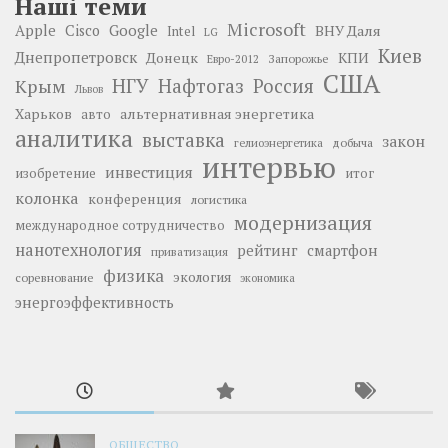
Наші теми
Microsoft
Google
Apple
Cisco
ВНУ Даля
Intel
LG
Киев
Днепропетровск
Донецк
КПИ
Запорожье
Евро-2012
США
НГУ
Нафтогаз
Крым
Россия
Львов
Харьков
альтернативная энергетика
авто
аналитика
выставка
закон
добыча
гелиоэнергетика
интервью
инвестиция
изобретение
итог
колонка
конференция
логистика
модернизация
международное сотрудничество
нанотехнология
рейтинг
смартфон
приватизация
физика
экология
соревнование
экономика
энергоэффективность
ОБЩЕСТВО