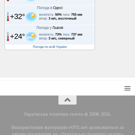
Погода в
Одесі
+32°
вологість:
50%
тиск:
755 мм
вітер:
3 м/с, восточный
Погода у
Львові
+24°
вологість:
73%
тиск:
737 мм
вітер:
3 м/с, северный
Погода по всій Україні
Українська технічна газета © 2008-2026.
Використання матеріалів eUTG.net дозволяється за
умови посилання на «Українську технічну газету»