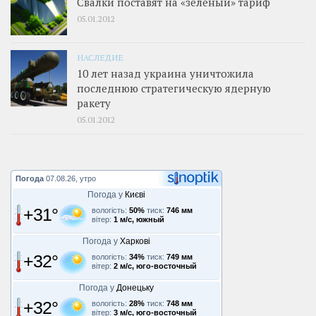
Свалки поставят на «зеленый» тариф
05.01.2012
НАСЛЕДИЕ
10 лет назад украина уничтожила
последнюю стратегическую ядерную
ракету
05.01.2012
Погода
07.08.26, утро
Погода у
Києві
+31°
вологість:
50%
тиск:
746 мм
вітер:
1 м/с, южный
Погода у
Харкові
+32°
вологість:
34%
тиск:
749 мм
вітер:
2 м/с, юго-восточный
Погода у
Донецьку
+32°
вологість:
28%
тиск:
748 мм
вітер:
3 м/с, юго-восточный