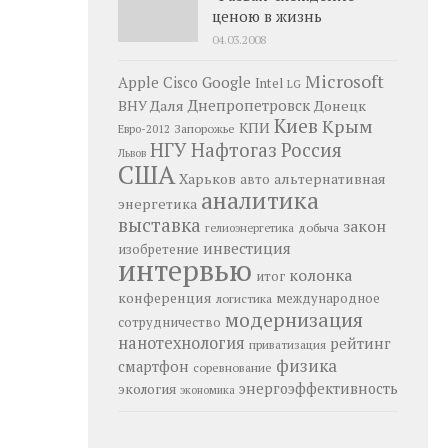
ценою в жизнь
04.03.2008
Microsoft
Google
Apple
Cisco
Intel
LG
Днепропетровск
ВНУ Даля
Донецк
Киев
Крым
КПИ
Запорожье
Евро-2012
НГУ
Нафтогаз
Россия
Львов
США
Харьков
альтернативная
авто
аналитика
энергетика
выставка
закон
добыча
гелиоэнергетика
инвестиция
изобретение
интервью
колонка
итог
конференция
логистика
международное
модернизация
сотрудничество
нанотехнология
рейтинг
приватизация
физика
смартфон
соревнование
энергоэффективность
экология
экономика