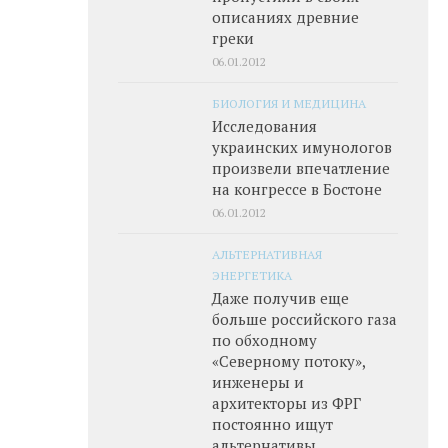
описаниях древние
греки
06.01.2012
БИОЛОГИЯ И МЕДИЦИНА
Исследования
украинских имунологов
произвели впечатление
на конгрессе в Бостоне
06.01.2012
АЛЬТЕРНАТИВНАЯ
ЭНЕРГЕТИКА
Даже получив еще
больше российского газа
по обходному
«Северному потоку»,
инженеры и
архитекторы из ФРГ
постоянно ищут
альтернативы