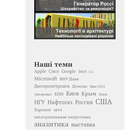
Наші теми
Google
Apple
Cisco
Intel
LG
Microsoft
ВНУ Даля
Днепропетровск
Донецк
Евро-2012
Киев
Крым
КПИ
Запорожье
Львов
США
НГУ
Нафтогаз
Россия
Харьков
авто
альтернативная энергетика
аналитика
выставка