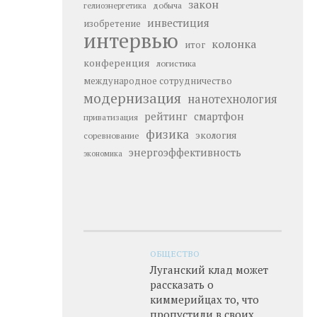
закон
добыча
гелиоэнергетика
инвестиция
изобретение
интервью
колонка
итог
конференция
логистика
международное сотрудничество
модернизация
нанотехнология
рейтинг
смартфон
приватизация
физика
экология
соревнование
энергоэффективность
экономика
ОБЩЕСТВО
Луганский клад может
рассказать о
киммерийцах то, что
пропустили в своих