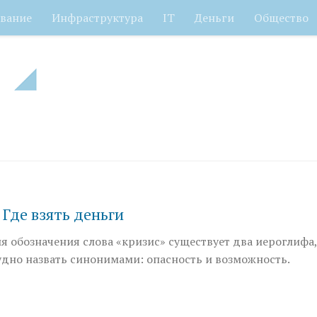
вание
Инфраструктура
IT
Деньги
Общество
 Где взять деньги
я обозначения слова «кризис» существует два иероглифа,
удно назвать синонимами: опасность и возможность.