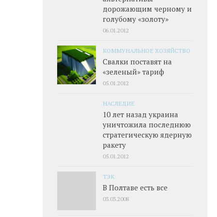
дорожающим черному и
голубому «золоту»
06.01.2012
КОММУНАЛЬНОЕ ХОЗЯЙСТВО
Свалки поставят на
«зеленый» тариф
05.01.2012
НАСЛЕДИЕ
10 лет назад украина
уничтожила последнюю
стратегическую ядерную
ракету
05.01.2012
ТЭК
В Полтаве есть все
03.03.2008