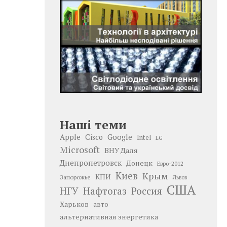
Наші теми
Google
Apple
Cisco
Intel
LG
Microsoft
ВНУ Даля
Днепропетровск
Донецк
Евро-2012
Киев
Крым
КПИ
Запорожье
Львов
США
НГУ
Нафтогаз
Россия
Харьков
авто
альтернативная энергетика