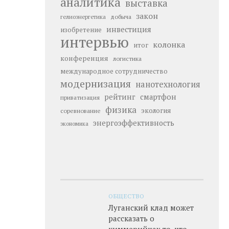
аналитика
выставка
закон
добыча
гелиоэнергетика
инвестиция
изобретение
интервью
колонка
итог
конференция
логистика
международное сотрудничество
модернизация
нанотехнология
рейтинг
смартфон
приватизация
физика
экология
соревнование
энергоэффективность
экономика
ОБЩЕСТВО
Луганский клад может
рассказать о
киммерийцах то, что