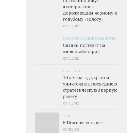
постоянно ищут
альтернативы
дорожающим черному и
голубому «золоту»
06.01.2012
КОММУНАЛЬНОЕ ХОЗЯЙСТВО
Свалки поставят на
«зеленый» тариф
05.01.2012
НАСЛЕДИЕ
10 лет назад украина
уничтожила последнюю
стратегическую ядерную
ракету
05.01.2012
ТЭК
В Полтаве есть все
03.03.2008