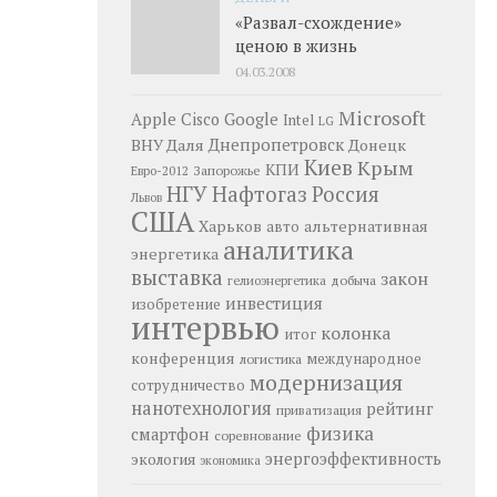
«Развал-схождение»
ценою в жизнь
04.03.2008
Microsoft
Google
Apple
Cisco
Intel
LG
Днепропетровск
ВНУ Даля
Донецк
Киев
Крым
КПИ
Запорожье
Евро-2012
НГУ
Нафтогаз
Россия
Львов
США
Харьков
альтернативная
авто
аналитика
энергетика
выставка
закон
добыча
гелиоэнергетика
инвестиция
изобретение
интервью
колонка
итог
конференция
логистика
международное
модернизация
сотрудничество
нанотехнология
рейтинг
приватизация
физика
смартфон
соревнование
энергоэффективность
экология
экономика