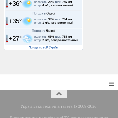
+36°
вологість:
25%
тиск:
745 мм
вітер:
4 м/с, юго-восточный
Погода в
Одесі
+35°
вологість:
35%
тиск:
754 мм
вітер:
1 м/с, юго-восточный
Погода у
Львові
+27°
вологість:
66%
тиск:
738 мм
вітер:
2 м/с, северо-восточный
Погода по всій Україні
Українська технічна газета © 2008-2026.
Використання матеріалів eUTG.net дозволяється за