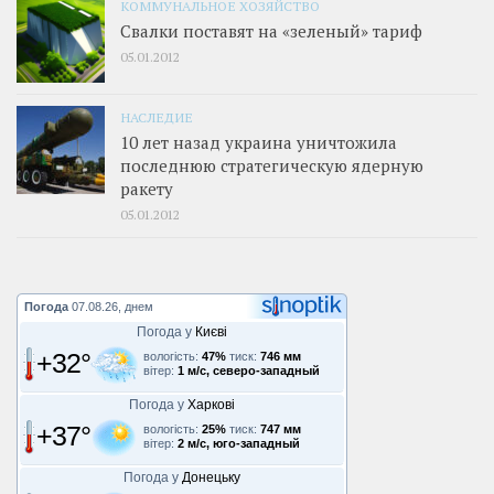
КОММУНАЛЬНОЕ ХОЗЯЙСТВО
Свалки поставят на «зеленый» тариф
05.01.2012
НАСЛЕДИЕ
10 лет назад украина уничтожила
последнюю стратегическую ядерную
ракету
05.01.2012
Погода
07.08.26, днем
Погода у
Києві
+32°
вологість:
47%
тиск:
746 мм
вітер:
1 м/с, северо-западный
Погода у
Харкові
+37°
вологість:
25%
тиск:
747 мм
вітер:
2 м/с, юго-западный
Погода у
Донецьку