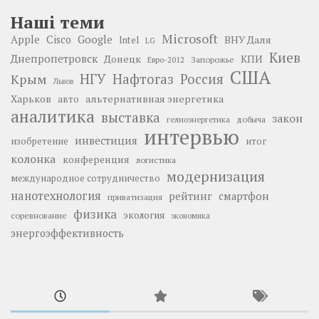
Наші теми
Microsoft
Google
Apple
Cisco
ВНУ Даля
Intel
LG
Киев
Днепропетровск
Донецк
КПИ
Запорожье
Евро-2012
США
НГУ
Нафтогаз
Крым
Россия
Львов
Харьков
альтернативная энергетика
авто
аналитика
выставка
закон
добыча
гелиоэнергетика
интервью
инвестиция
изобретение
итог
колонка
конференция
логистика
модернизация
международное сотрудничество
нанотехнология
рейтинг
смартфон
приватизация
физика
экология
соревнование
экономика
энергоэффективность