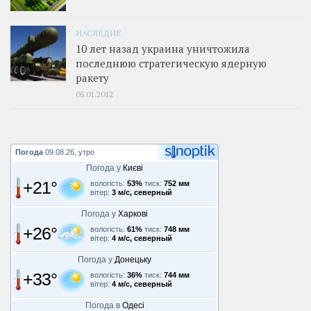
НАСЛЕДИЕ
10 лет назад украина уничтожила
последнюю стратегическую ядерную
ракету
05.01.2012
Погода
09.08.26, утро
Погода у
Києві
+21°
вологість:
53%
тиск:
752 мм
вітер:
3 м/с, северный
Погода у
Харкові
+26°
вологість:
61%
тиск:
748 мм
вітер:
4 м/с, северный
Погода у
Донецьку
+33°
вологість:
36%
тиск:
744 мм
вітер:
4 м/с, северный
Погода в
Одесі