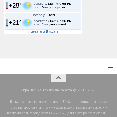
+28°
вологість:
52%
тиск:
758 мм
вітер:
5 м/с, северный
Погода у
Львові
+21°
вологість:
54%
тиск:
743 мм
вітер:
2 м/с, восточный
Погода по всій Україні
Українська технічна газета © 2008-2026.
Використання матеріалів eUTG.net дозволяється за
умови посилання на «Українську технічну газету»
(наприклад, повідомляє «УТГ»), для інтернет-видань —