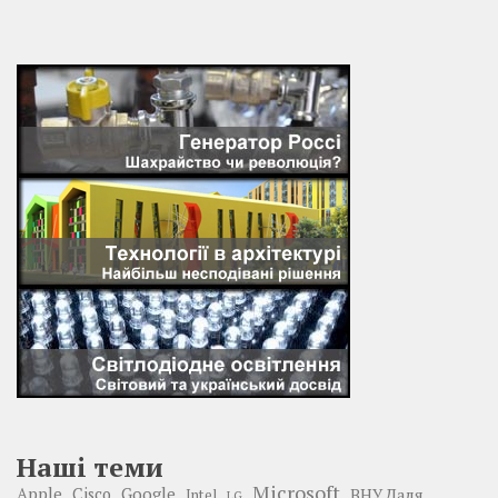
Наші теми
Microsoft
Google
Apple
Cisco
ВНУ Даля
Intel
LG