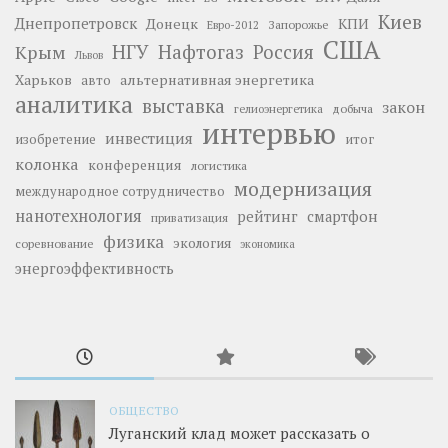
Киев
Днепропетровск
Донецк
КПИ
Запорожье
Евро-2012
США
НГУ
Нафтогаз
Крым
Россия
Львов
Харьков
альтернативная энергетика
авто
аналитика
выставка
закон
добыча
гелиоэнергетика
интервью
инвестиция
изобретение
итог
колонка
конференция
логистика
модернизация
международное сотрудничество
нанотехнология
рейтинг
смартфон
приватизация
физика
экология
соревнование
экономика
энергоэффективность
ОБЩЕСТВО
Луганский клад может рассказать о