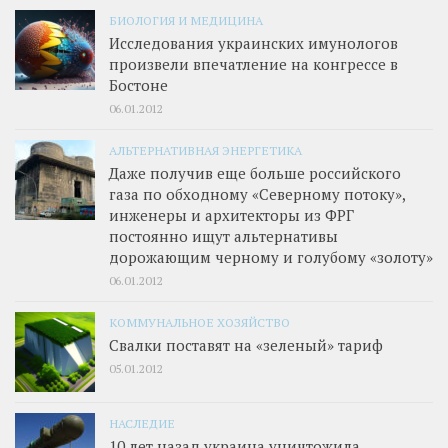
БИОЛОГИЯ И МЕДИЦИНА
Исследования украинских имунологов
произвели впечатление на конгрессе в
Бостоне
06.01.2012
АЛЬТЕРНАТИВНАЯ ЭНЕРГЕТИКА
Даже получив еще больше российского
газа по обходному «Северному потоку»,
инженеры и архитекторы из ФРГ
постоянно ищут альтернативы
дорожающим черному и голубому «золоту»
06.01.2012
КОММУНАЛЬНОЕ ХОЗЯЙСТВО
Свалки поставят на «зеленый» тариф
05.01.2012
НАСЛЕДИЕ
10 лет назад украина уничтожила