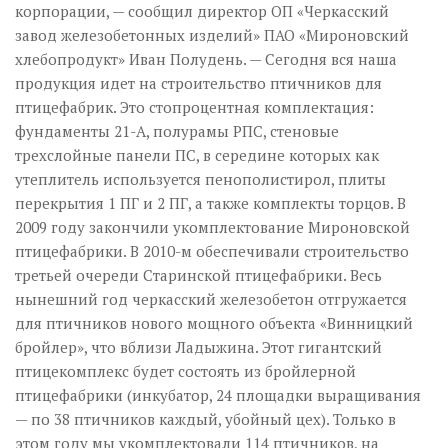
корпорации, — сообщил директор ОП «Черкасский
завод железобетонных изделий» ПАО «Мироновский
хлебопродукт» Иван Полудень. — Сегодня вся наша
продукция идет на строительство птичников для
птицефабрик. Это стопроцентная комплектация:
фундаменты 21-А, полурамы РПС, стеновые
трехслойные панели ПС, в середине которых как
утеплитель используется пенополистирол, плиты
перекрытия 1 ПГ и 2 ПГ, а также комплекты торцов. В
2009 году закончили укомплектование Мироновской
птицефабрики. В 2010-м обеспечивали строительство
третьей очереди Старинской птицефабрики. Весь
нынешний год черкасский железобетон отгружается
для птичников нового мощного объекта «Винницкий
бройлер», что вблизи Ладыжина. Этот гигантский
птицекомплекс будет состоять из бройлерной
птицефабрики (инкубатор, 24 площадки выращивания
— по 38 птичников каждый, убойный цех). Только в
этом году мы укомплектовали 114 птичников, на