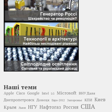
Наші теми
Microsoft
Google
Apple
Cisco
ВНУ Даля
Intel
LG
Киев
Днепропетровск
Донецк
КПИ
Запорожье
Евро-2012
США
НГУ
Нафтогаз
Крым
Россия
Львов