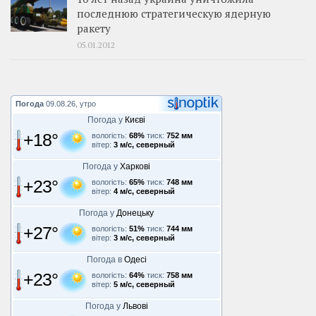
последнюю стратегическую ядерную
ракету
05.01.2012
Погода
09.08.26, утро
Погода у
Києві
+18°
вологість:
68%
тиск:
752 мм
вітер:
3 м/с, северный
Погода у
Харкові
+23°
вологість:
65%
тиск:
748 мм
вітер:
4 м/с, северный
Погода у
Донецьку
+27°
вологість:
51%
тиск:
744 мм
вітер:
3 м/с, северный
Погода в
Одесі
+23°
вологість:
64%
тиск:
758 мм
вітер:
5 м/с, северный
Погода у
Львові