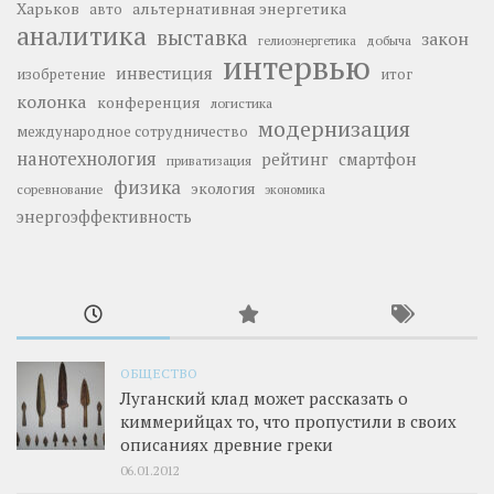
Харьков
альтернативная энергетика
авто
аналитика
выставка
закон
добыча
гелиоэнергетика
интервью
инвестиция
изобретение
итог
колонка
конференция
логистика
модернизация
международное сотрудничество
нанотехнология
рейтинг
смартфон
приватизация
физика
экология
соревнование
экономика
энергоэффективность
ОБЩЕСТВО
Луганский клад может рассказать о
киммерийцах то, что пропустили в своих
описаниях древние греки
06.01.2012