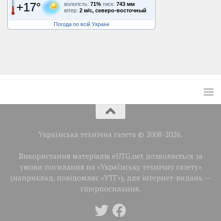
+17°
вологість:
71%
тиск:
743 мм
вітер:
2 м/с, северо-восточный
Погода по всій Україні
Українська технічна газета © 2008-2026.
Використання матеріалів eUTG.net дозволяється за
умови посилання на «Українську технічну газету»
(наприклад, повідомляє «УТГ»), для інтернет-видань —
гіперпосилання.