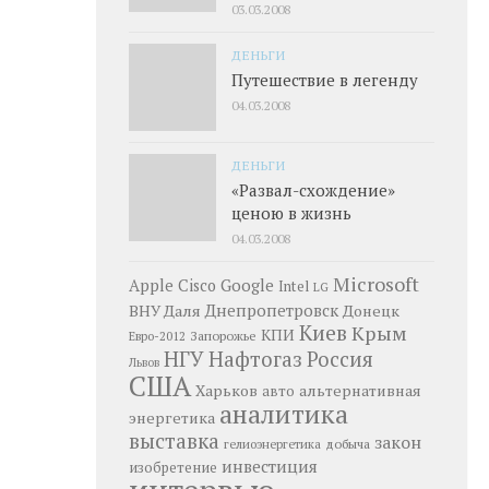
03.03.2008
ДЕНЬГИ
Путешествие в легенду
04.03.2008
ДЕНЬГИ
«Развал-схождение»
ценою в жизнь
04.03.2008
Microsoft
Google
Apple
Cisco
Intel
LG
Днепропетровск
ВНУ Даля
Донецк
Киев
Крым
КПИ
Запорожье
Евро-2012
НГУ
Нафтогаз
Россия
Львов
США
Харьков
альтернативная
авто
аналитика
энергетика
выставка
закон
добыча
гелиоэнергетика
инвестиция
изобретение