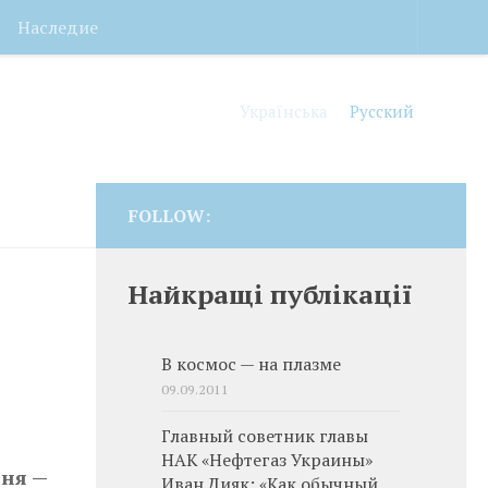
Наследие
Українська
Русский
FOLLOW:
Найкращі публікації
В космос — на плазме
09.09.2011
Главный советник главы
НАК «Нефтегаз Украины»
дня —
Иван Дияк: «Как обычный