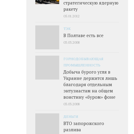
стратегическую ядерную
ракету
05.01.2012
ТЭК
В Полтаве есть все
03.03.2008
ГОРНОДОБЫВАЮЩАЯ
ПРОМЫШЛЕННОСТЬ
Добыча бурого угля в
Украине держится лишь
благодаря отдельным
энтузиастам на общем
воистину «буром» фоне
03.03.2008
ДЕНЬГИ
ВТО запорожского
разлива