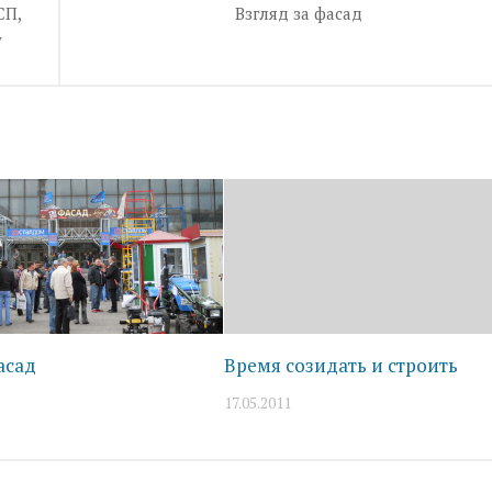
СП,
Взгляд за фасад
у
асад
Время созидать и строить
17.05.2011