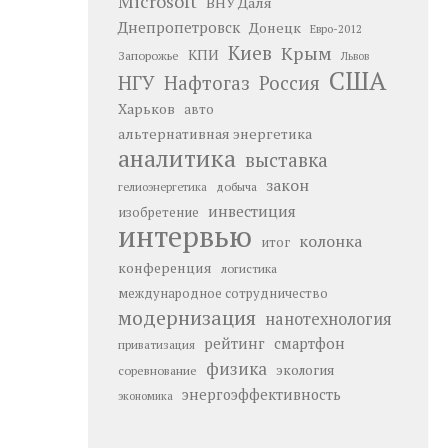
Microsoft
ВНУ Даля
Днепропетровск
Донецк
Евро-2012
Киев
Крым
КПИ
Запорожье
Львов
США
НГУ
Нафтогаз
Россия
Харьков
авто
альтернативная энергетика
аналитика
выставка
закон
добыча
гелиоэнергетика
инвестиция
изобретение
интервью
колонка
итог
конференция
логистика
международное сотрудничество
модернизация
нанотехнология
рейтинг
смартфон
приватизация
физика
экология
соревнование
энергоэффективность
экономика