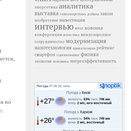
аналитика
энергетика
выставка
закон
добыча
гелиоэнергетика
инвестиция
изобретение
интервью
колонка
итог
конференция
логистика
международное
модернизация
сотрудничество
нанотехнология
рейтинг
приватизация
д
физика
смартфон
соревнование
яется,
энергоэффективность
экология
экономика
Погода
07.08.26, ночь
Погода у
Києві
+27°
вологість:
63%
тиск:
746 мм
и по
вітер:
2 м/с, юго-восточный
и.
Погода у
Харкові
+26°
вологість:
54%
тиск:
749 мм
вітер:
2 м/с, восточный