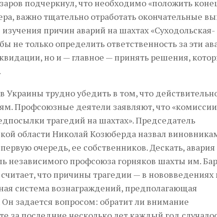
заров подчеркнул, что необходимо «положить коне
ера, важно тщательно отработать окончательные в
изучения причин аварий на шахтах «Суходольская-
бы не только определить ответственность за эти ав
квидации, но и — главное — принять решения, кото
.
 Украины трудно убедить в том, что действительн
ям. Профсоюзные деятели заявляют, что «комиссии
едпосылки трагедий на шахтах». Председатель
кой области Николай Козюберда назвал виновника
 первую очередь, ее собственников. Дескать, авария
ель независимого профсоюза горняков шахты им. Ба
считает, что причины трагедии — в нововведениях 
ная система вознаграждений, предполагающая
 Он задается вопросом: обратит ли внимание
те за последние несколько лет каждый год случало