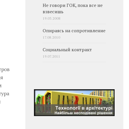
Не говори ГОК, пока все не
взвесишь
19.03.2008
Опираясь на сопротивление
17.08.2010
Социальный контракт
19.07.2011
тров
ая
м
тура
я