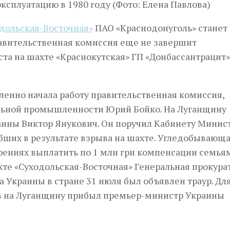
одольская-Восточная»
ПАО «Краснодонуголь» станет
равительственная комиссия еще не завершит
уста на шахте «Краснокутская» ГП «Донбассантрацит»
ленно начала работу правительственная комиссия,
ольной промышленности Юрий Бойко. На Луганщину
аины Виктор Янукович. Он поручил Кабинету Минис
ших в результате взрыва на шахте. Угледобывающ
рениях выплатить по 1 млн грн компенсации семья
хте «Суходольская-Восточная» Генеральная прокура
 Украины в стране 31 июля был объявлен траур. Дл
ов на Луганщину прибыл премьер-министр Украины