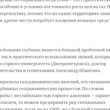
собенно в условиях постоянного роста цен на газ. Н
перспективу, потому что на одних территориях зап
 в другие места потребует вложения немалых средс
а больших глубинах является большой проблемой ка
, так и практического использования знаний, котор
о горного университета (Днепропетровск), доктор
оительства и геомеханики Александр Шашенко.
 прогноза газодинамических явлений, его специали
убинных геодинамических процессов. По словам
рьбы с нестабильностью горного давления — заране
полагаем, то можем предпринять ряд специальных
о явления, пусть не на 100%, но с большой степень