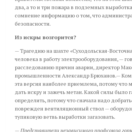
два, а то и три пожара в подземных выработк
сомнение информацию о том, что администра
безопасности.
Из искры возгорится?
— Трагедию на шахте «Суходольская-Восточн
человека в работу электрооборудования, — г
расследованию причин аварии, директор Маке
промышленности Александр Брюханов.— Коми
эта версия наиболее приемлема, потому что 
дать искру и зажечь метан. Какой силы было
определить, потому что сначала надо добратьс
поврежден вентиляционный ствол — оборудов
тупиковую ветвь выработки загазовать.
— Представители независимого профсоюза горн