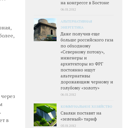
на конгрессе в Бостоне
06.01.2012
АЛЬТЕРНАТИВНАЯ
зная,
ЭНЕРГЕТИКА
Даже получив еще
более,
больше российского газа
по обходному
«Северному потоку»,
инженеры и
архитекторы из ФРГ
постоянно ищут
альтернативы
дорожающим черному и
голубому «золоту»
06.01.2012
 через
м
КОММУНАЛЬНОЕ ХОЗЯЙСТВО
ь
Свалки поставят на
«зеленый» тариф
ет в
05.01.2012