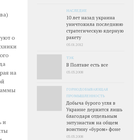
НАСЛЕДИЕ
10 лет назад украина
уничтожила последнюю
стратегическую ядерную
вуют о
ракету
05.01.2012
ехники
ого
ТЭК
да
В Полтаве есть все
рая на
03.03.2008
ой
граммы
ГОРНОДОБЫВАЮЩАЯ
ПРОМЫШЛЕННОСТЬ
Добыча бурого угля в
Украине держится лишь
благодаря отдельным
ь и
энтузиастам на общем
воистину «буром» фоне
кты
03.03.2008
и