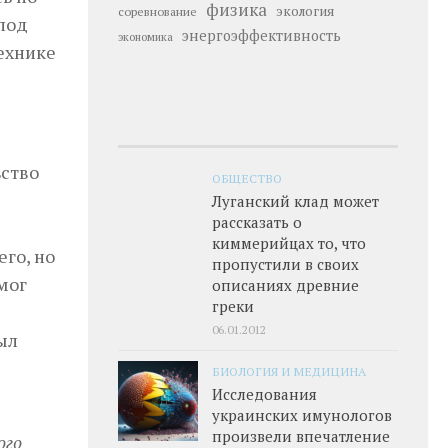
физика
экология
соревнование
 под
энергоэффективность
экономика
ехнике
ьство
ОБЩЕСТВО
Луганский клад может
рассказать о
киммерийцах то, что
го, но
пропустили в своих
мог
описаниях древние
греки
06.01.2012
ыл
БИОЛОГИЯ И МЕДИЦИНА
Исследования
украинских имунологов
произвели впечатление
ого