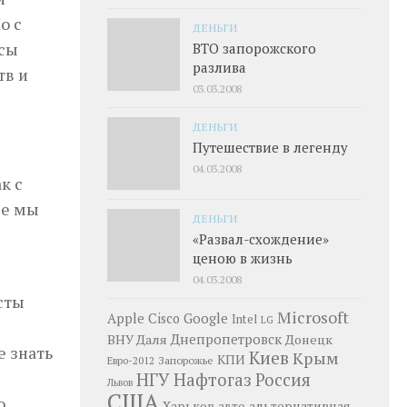
о с
ДЕНЬГИ
асы
ВТО запорожского
разлива
тв и
03.03.2008
ДЕНЬГИ
Путешествие в легенду
04.03.2008
к с
ые мы
ДЕНЬГИ
«Развал-схождение»
ценою в жизнь
04.03.2008
сты
Microsoft
Google
Apple
Cisco
Intel
LG
Днепропетровск
ВНУ Даля
Донецк
е знать
Киев
Крым
КПИ
Запорожье
Евро-2012
НГУ
Нафтогаз
Россия
Львов
США
ю
Харьков
альтернативная
авто