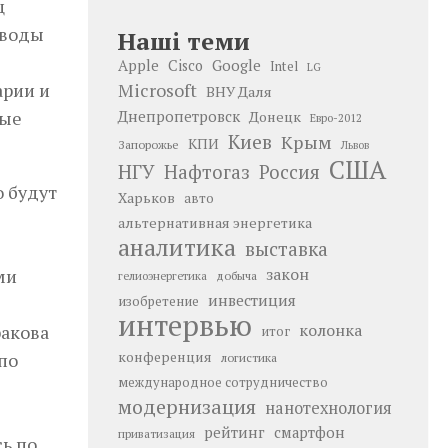
ц
ыводы
Наші теми
Google
Apple
Cisco
Intel
LG
арии и
Microsoft
ВНУ Даля
рые
Днепропетровск
Донецк
Евро-2012
Киев
Крым
КПИ
Запорожье
Львов
США
НГУ
Нафтогаз
Россия
о будут
Харьков
авто
альтернативная энергетика
аналитика
выставка
ми
закон
добыча
гелиоэнергетика
инвестиция
изобретение
интервью
колонка
ракова
итог
по
конференция
логистика
международное сотрудничество
модернизация
нанотехнология
рейтинг
смартфон
приватизация
сь по