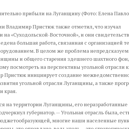
и Владимир Пристюк также отметил, что изучал
 «Суходоль­­­­­­с­кой-­Восточной», и они свидетельст
ведена большая работа, связанная с организацией т
орудованием. В целом же проблема непредсказуем
ганщины и общего старения здешнего шахтного фон
ому посмотреть на перспективы угольной отрасли к
ир Пристюк инициирует создание межведомственн
азвития угольной отрасли Луганщины, а также про
и края.
ся на территории Луганщины, его неразработанные
дчеркнул губернатор. — Угольная отрасль была, ест
 бюджетообразующей, многие наши населенные пун
роны, это оправдано, ведь уголь — это стратегическ