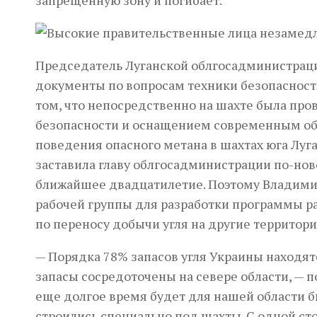
запрещенную зону и погибает.
Председатель Луганской облгосадминистраци
документы по вопросам техники без­опасности на
том, что непосредственно на шахте была про
безопасности и оснащением современным об
поведения опасного метана в шахтах юга Лу
заставила главу облгосадминистрации по-нов
ближайшее двадцатилетие. Поэтому Владим
рабочей группы для разработки программы р
по переносу добычи угля на другие территори
— Порядка 78% запасов угля Украины находят
запасы сосредоточены на севере области, — по
еще долгое время будет для нашей области
строились специально под шахты. С одной сто