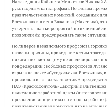
На заседании Кабинета Министров Николай А
рукотворным катастрофам». По словам премь
правительственных комиссий, созданных для 
Восточная» и имени Бажанова (Макеевка), что
утвердить план мероприятий по их полной ли
позволили бы предупреждать такие ситуации
Но лидеров независимого профсоюза горняков
названы причины, приведшие к этим трагеди
никогда по-настоящему не анализировали пр
конфедерации свободных профсоюзов Луганс
взрыва на шахте «Суходольская-Восточная», в
произошла из-за их «алчности». А председат
ПАО «Краснодонуголь» Дмитрий Калитвенцев 
начислению заработной платы (интегрирован
проявление инициативы со стороны рабочих).
правительственная комиссия, что на этой шах