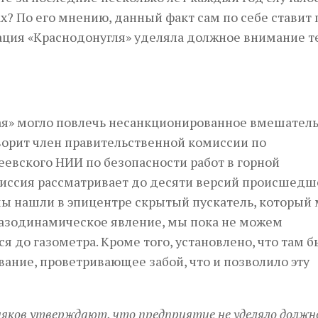
ах? По его мнению, данный факт сам по себе ставит
ция «Краснодонугля» уделяла должное внимание т
ая» могло повлечь несанкционированное вмешател
оворит член правительственной комиссии по
евского НИИ по безопасности работ в горной
ссия рассматривает до десяти версий происшедше
мы нашли в эпицентре скрытый пускатель, который 
 газодинамическое явление, мы пока не можем
я до газометра. Кроме того, установлено, что там б
ание, проветривающее забой, что и позволило эту
яков утверждают, что предприятие не уделяло должн