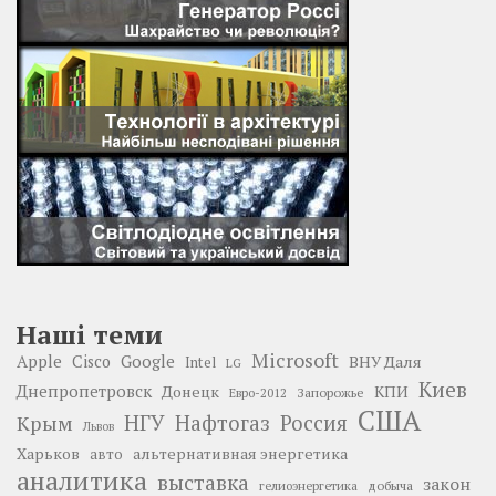
Наші теми
Microsoft
Google
Apple
Cisco
ВНУ Даля
Intel
LG
Киев
Днепропетровск
Донецк
КПИ
Запорожье
Евро-2012
США
НГУ
Нафтогаз
Крым
Россия
Львов
Харьков
альтернативная энергетика
авто
аналитика
выставка
закон
добыча
гелиоэнергетика