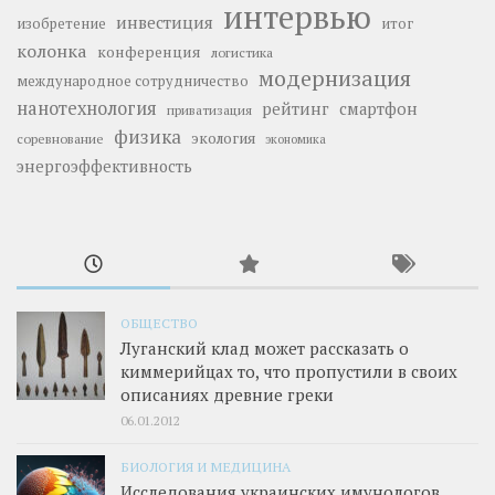
интервью
инвестиция
изобретение
итог
колонка
конференция
логистика
модернизация
международное сотрудничество
нанотехнология
рейтинг
смартфон
приватизация
физика
экология
соревнование
экономика
энергоэффективность
ОБЩЕСТВО
Луганский клад может рассказать о
киммерийцах то, что пропустили в своих
описаниях древние греки
06.01.2012
БИОЛОГИЯ И МЕДИЦИНА
Исследования украинских имунологов