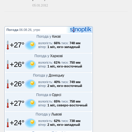
05.01.2012
Погода
06.08.26, утро
Погода у
Києві
+27°
вологість:
66%
тиск:
748 мм
вітер:
1 м/с, юго-западный
Погода у
Харкові
+26°
вологість:
61%
тиск:
750 мм
вітер:
1 м/с, юго-восточный
Погода у
Донецьку
+26°
вологість:
40%
тиск:
749 мм
вітер:
2 м/с, юго-восточный
Погода в
Одесі
+27°
вологість:
65%
тиск:
758 мм
вітер:
1 м/с, северо-восточный
Погода у
Львові
+24°
вологість:
62%
тиск:
738 мм
вітер:
2 м/с, юго-западный