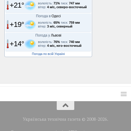
+21°
вологість:
71%
тиск:
747 мм
вітер:
4 м/с, северо-восточный
Погода в
Одесі
+19°
вологість:
65%
тиск:
759 мм
вітер:
3 м/с, северный
Погода у
Львові
+14°
вологість:
76%
тиск:
740 мм
вітер:
4 м/с, юго-восточный
Погода по всій Україні
Українська технічна газета © 2008-2026.