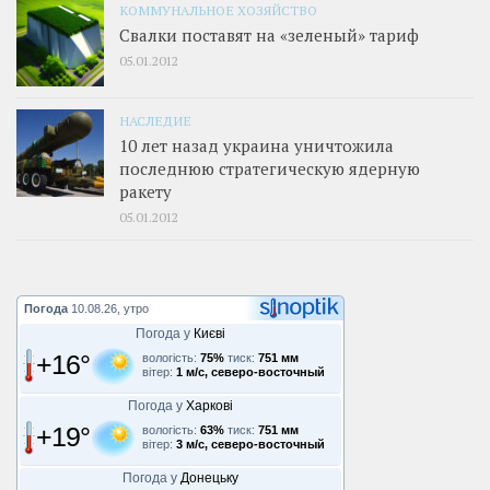
КОММУНАЛЬНОЕ ХОЗЯЙСТВО
Свалки поставят на «зеленый» тариф
05.01.2012
НАСЛЕДИЕ
10 лет назад украина уничтожила
последнюю стратегическую ядерную
ракету
05.01.2012
Погода
10.08.26, утро
Погода у
Києві
+16°
вологість:
75%
тиск:
751 мм
вітер:
1 м/с, северо-восточный
Погода у
Харкові
+19°
вологість:
63%
тиск:
751 мм
вітер:
3 м/с, северо-восточный
Погода у
Донецьку