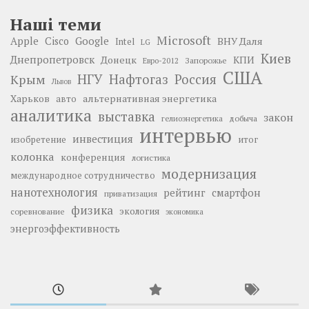
Наші теми
Microsoft
Google
Apple
Cisco
ВНУ Даля
Intel
LG
Киев
Днепропетровск
Донецк
КПИ
Запорожье
Евро-2012
США
НГУ
Нафтогаз
Крым
Россия
Львов
Харьков
альтернативная энергетика
авто
аналитика
выставка
закон
добыча
гелиоэнергетика
интервью
инвестиция
изобретение
итог
колонка
конференция
логистика
модернизация
международное сотрудничество
нанотехнология
рейтинг
смартфон
приватизация
физика
экология
соревнование
экономика
энергоэффективность