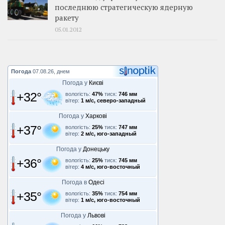
последнюю стратегическую ядерную
ракету
05.01.2012
Погода
07.08.26, днем
Погода у
Києві
+32°
вологість:
47%
тиск:
746 мм
вітер:
1 м/с, северо-западный
Погода у
Харкові
+37°
вологість:
25%
тиск:
747 мм
вітер:
2 м/с, юго-западный
Погода у
Донецьку
+36°
вологість:
25%
тиск:
745 мм
вітер:
4 м/с, юго-восточный
Погода в
Одесі
+35°
вологість:
35%
тиск:
754 мм
вітер:
1 м/с, юго-восточный
Погода у
Львові