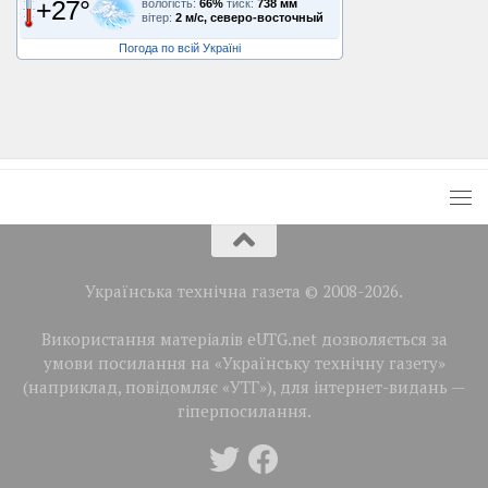
+27°
вологість:
66%
тиск:
738 мм
вітер:
2 м/с, северо-восточный
Погода по всій Україні
Українська технічна газета © 2008-2026.
Використання матеріалів eUTG.net дозволяється за
умови посилання на «Українську технічну газету»
(наприклад, повідомляє «УТГ»), для інтернет-видань —
гіперпосилання.