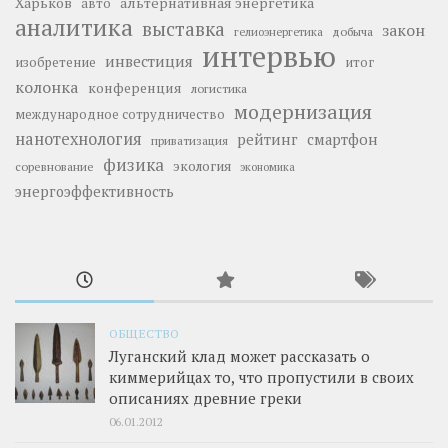
Харьков
альтернативная энергетика
авто
аналитика
выставка
закон
добыча
гелиоэнергетика
интервью
инвестиция
изобретение
итог
колонка
конференция
логистика
модернизация
международное сотрудничество
нанотехнология
рейтинг
смартфон
приватизация
физика
экология
соревнование
экономика
энергоэффективность
ОБЩЕСТВО
Луганский клад может рассказать о
киммерийцах то, что пропустили в своих
описаниях древние греки
06.01.2012