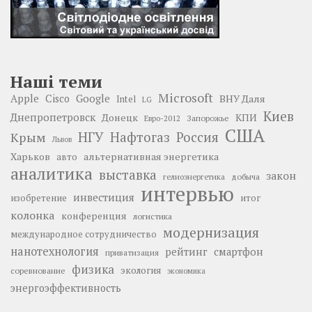
Наші теми
Microsoft
Google
Apple
Cisco
ВНУ Даля
Intel
LG
Киев
Днепропетровск
Донецк
КПИ
Запорожье
Евро-2012
США
НГУ
Нафтогаз
Крым
Россия
Львов
Харьков
альтернативная энергетика
авто
аналитика
выставка
закон
добыча
гелиоэнергетика
интервью
инвестиция
изобретение
итог
колонка
конференция
логистика
модернизация
международное сотрудничество
нанотехнология
рейтинг
смартфон
приватизация
физика
экология
соревнование
экономика
энергоэффективность