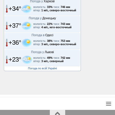
Погода у
Харкові
+34°
вологість:
33%
тиск:
746 мм
вітер:
1 м/с, северо-восточный
Погода у
Донецьку
+37°
вологість:
22%
тиск:
743 мм
вітер:
4 м/с, юго-восточный
Погода в
Одесі
+36°
вологість:
38%
тиск:
753 мм
вітер:
3 м/с, северо-восточный
Погода у
Львові
+23°
вологість:
49%
тиск:
742 мм
вітер:
3 м/с, северный
Погода по всій Україні