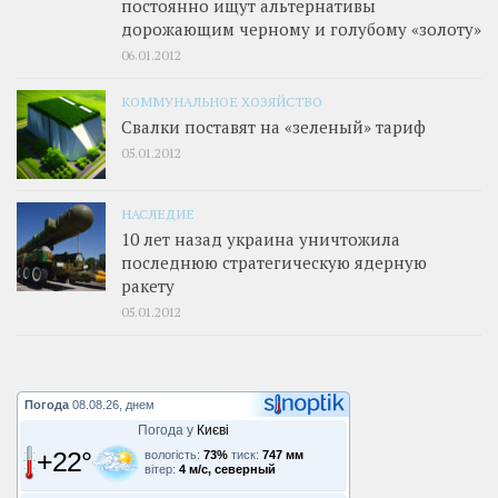
постоянно ищут альтернативы
дорожающим черному и голубому «золоту»
06.01.2012
КОММУНАЛЬНОЕ ХОЗЯЙСТВО
Свалки поставят на «зеленый» тариф
05.01.2012
НАСЛЕДИЕ
10 лет назад украина уничтожила
последнюю стратегическую ядерную
ракету
05.01.2012
Погода
08.08.26, днем
Погода у
Києві
+22°
вологість:
73%
тиск:
747 мм
вітер:
4 м/с, северный