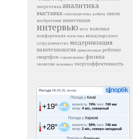
аналитика
энергетика
выставка
закон
добыча
гелиоэнергетика
инвестиция
изобретение
интервью
колонка
итог
конференция
логистика
международное
модернизация
сотрудничество
нанотехнология
рейтинг
приватизация
физика
смартфон
соревнование
энергоэффективность
экология
экономика
Погода
08.08.26, вечер
Погода у
Києві
+19°
вологість:
74%
тиск:
749 мм
вітер:
4 м/с, северный
Погода у
Харкові
+28°
вологість:
59%
тиск:
746 мм
вітер:
2 м/с, северо-западный
Погода у
Донецьку