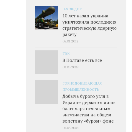
НАСЛЕДИЕ
10 лет назад украина
уничтожила последнюю
стратегическую ядерную
ракету
05.01.2012
ТЭК
В Полтаве есть все
03.03.2008
ГОРНОДОБЫВАЮЩАЯ
ПРОМЫШЛЕННОСТЬ
Добыча бурого угля в
Украине держится лишь
благодаря отдельным
энтузиастам на общем
воистину «буром» фоне
03.03.2008