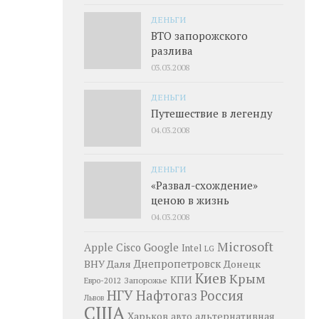
ДЕНЬГИ
ВТО запорожского
разлива
03.03.2008
ДЕНЬГИ
Путешествие в легенду
04.03.2008
ДЕНЬГИ
«Развал-схождение»
ценою в жизнь
04.03.2008
Microsoft
Google
Apple
Cisco
Intel
LG
Днепропетровск
ВНУ Даля
Донецк
Киев
Крым
КПИ
Запорожье
Евро-2012
НГУ
Нафтогаз
Россия
Львов
США
Харьков
альтернативная
авто