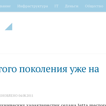
вание
Инфраструктура
IT
Деньги
Общество
стого поколения уже на
ОБНОВЛЕНО
04.08.2011
ехнических характеристик седана Jetta шестог