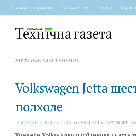
Промышленность
Технологии
Наука
Образо
Перейти к содержимому
АВТОМОБИЛЕСТРОЕНИЕ
Volkswagen Jetta ше
подходе
-
ОЛЕКСАНДР КИРИЛЕНКО
· ОПУБЛИКОВАНО
07.09.2010
· 
Концерн Volkswagen опубликовал часть т