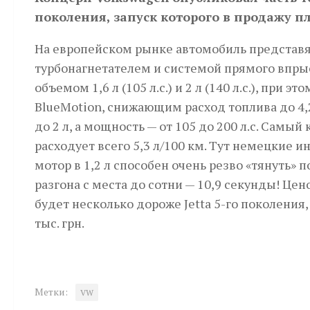
поколения, запуск которого в продажу пл
На европейском рынке автомобиль представя
турбонагнетателем и системой прямого впрыс
объемом 1,6 л (105 л.с.) и 2 л (140 л.с.), при
BlueMotion, снижающим расход топлива до 4,
до 2 л, а мощность — от 105 до 200 л.с. Сам
расходует всего 5,3 л/100 км. Тут немецкие и
мотор в 1,2 л способен очень резво «тянуть»
разгона с места до сотни — 10,9 секунды! Цено
будет несколько дороже Jetta 5-го поколения,
тыс. грн.
Метки:
VW