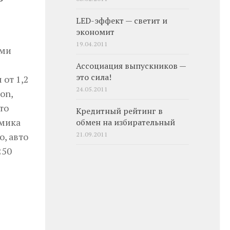
LED-эффект — светит и
экономит
19.04.2011
ами
Ассоциация выпускников —
это сила!
 от 1,2
24.05.2011
on,
то
Кредитный рейтинг в
амика
обмен на избирательный
21.09.2011
о, авто
250