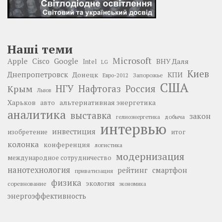
Наші теми
Microsoft
Google
Apple
Cisco
ВНУ Даля
Intel
LG
Киев
Днепропетровск
Донецк
КПИ
Запорожье
Евро-2012
США
НГУ
Нафтогаз
Крым
Россия
Львов
Харьков
альтернативная энергетика
авто
аналитика
выставка
закон
добыча
гелиоэнергетика
интервью
инвестиция
изобретение
итог
колонка
конференция
логистика
модернизация
международное сотрудничество
нанотехнология
рейтинг
смартфон
приватизация
физика
экология
соревнование
экономика
энергоэффективность