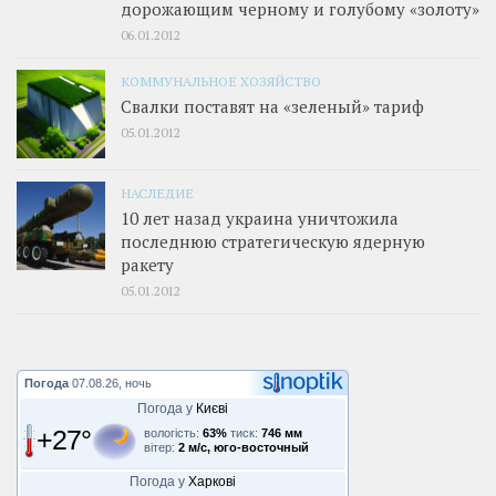
дорожающим черному и голубому «золоту»
06.01.2012
КОММУНАЛЬНОЕ ХОЗЯЙСТВО
Свалки поставят на «зеленый» тариф
05.01.2012
НАСЛЕДИЕ
10 лет назад украина уничтожила
последнюю стратегическую ядерную
ракету
05.01.2012
Погода
07.08.26, ночь
Погода у
Києві
+27°
вологість:
63%
тиск:
746 мм
вітер:
2 м/с, юго-восточный
Погода у
Харкові