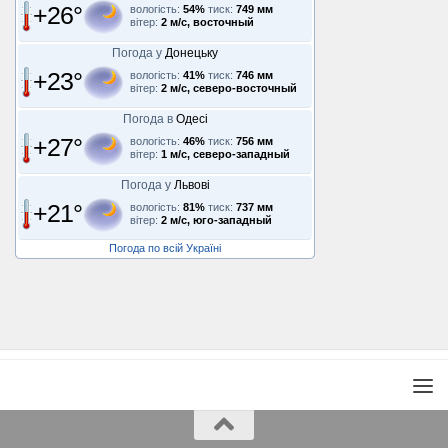
+26°
вологість:
54%
тиск:
749 мм
вітер:
2 м/с, восточный
Погода у
Донецьку
+23°
вологість:
41%
тиск:
746 мм
вітер:
2 м/с, северо-восточный
Погода в
Одесі
+27°
вологість:
46%
тиск:
756 мм
вітер:
1 м/с, северо-западный
Погода у
Львові
+21°
вологість:
81%
тиск:
737 мм
вітер:
2 м/с, юго-западный
Погода по всій Україні