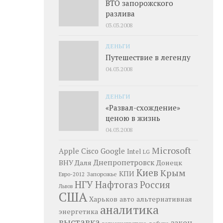
ВТО запорожского
разлива
03.03.2008
ДЕНЬГИ
Путешествие в легенду
04.03.2008
ДЕНЬГИ
«Развал-схождение»
ценою в жизнь
04.03.2008
Microsoft
Google
Apple
Cisco
Intel
LG
Днепропетровск
ВНУ Даля
Донецк
Киев
Крым
КПИ
Запорожье
Евро-2012
НГУ
Нафтогаз
Россия
Львов
США
Харьков
альтернативная
авто
аналитика
энергетика
выставка
закон