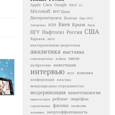
Google
Apple
Cisco
Intel
LG
Microsoft
ВНУ Даля
Днепропетровск
Донецк
Евро-2012
Киев
Крым
КПИ
Запорожье
Львов
США
НГУ
Нафтогаз
Россия
Харьков
авто
альтернативная энергетика
аналитика
выставка
закон
добыча
гелиоэнергетика
инвестиция
изобретение
интервью
колонка
итог
конференция
логистика
международное сотрудничество
модернизация
нанотехнология
рейтинг
смартфон
приватизация
физика
экология
соревнование
энергоэффективность
экономика