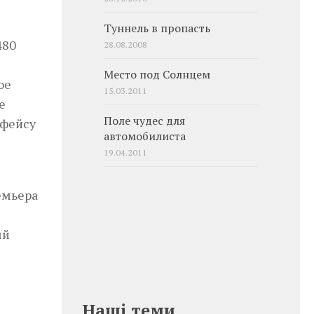
Туннель в пропасть
480
28.08.2008
Место под Солнцем
ое
15.03.2011
е
Поле чудес для
рфейсу
автомобилиста
19.04.2011
емьера
ый
Наші теми