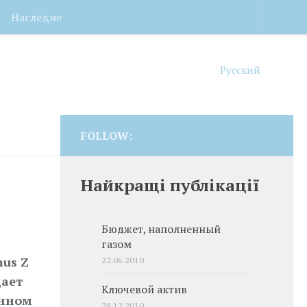
Наследие
Русский
FOLLOW:
Найкращі публікації
Бюджет, наполненный
газом
us Z
22.06.2010
дает
Ключевой актив
енном
28.12.2010