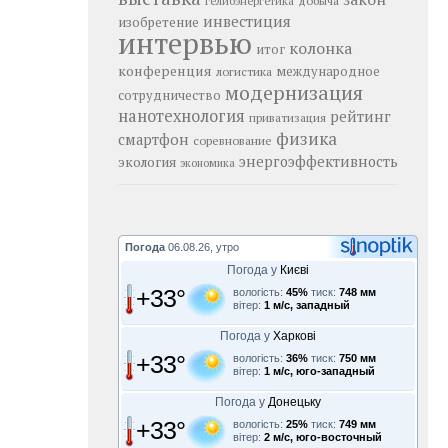
добыча
гелиоэнергетика
инвестиция
изобретение
интервью
колонка
итог
конференция
логистика
международное
модернизация
сотрудничество
нанотехнология
рейтинг
приватизация
физика
смартфон
соревнование
энергоэффективность
экология
экономика
Погода
06.08.26, утро
Погода у
Києві
+33°
вологість:
45%
тиск:
748 мм
вітер:
1 м/с, западный
Погода у
Харкові
+33°
вологість:
36%
тиск:
750 мм
вітер:
1 м/с, юго-западный
Погода у
Донецьку
+33°
вологість:
25%
тиск:
749 мм
вітер:
2 м/с, юго-восточный