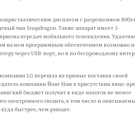
кокристаллическим дисплеем с разрешением 800х
евый чип Snapdragon. Также аппарат имеет 5-
приема передач мобильного телевидения. Удаленн
ым на нем программным обеспечением возможно н
теру через USB-порт, но и по беспроводному инте
да компания LG перешла на прямые поставки своей
едатель компании Йонг Нам в присутствии вице-пр
раинский бюджет получит в виде налогов не менее
го электронного гиганта, в том числе и описываем
 куда быстрее, чем раньше.