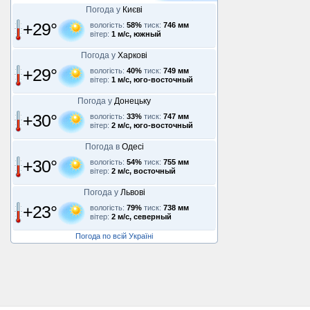
Погода у
Києві
+29°
вологість:
58%
тиск:
746 мм
вітер:
1 м/с, южный
Погода у
Харкові
+29°
вологість:
40%
тиск:
749 мм
вітер:
1 м/с, юго-восточный
Погода у
Донецьку
+30°
вологість:
33%
тиск:
747 мм
вітер:
2 м/с, юго-восточный
Погода в
Одесі
+30°
вологість:
54%
тиск:
755 мм
вітер:
2 м/с, восточный
Погода у
Львові
+23°
вологість:
79%
тиск:
738 мм
вітер:
2 м/с, северный
Погода по всій Україні