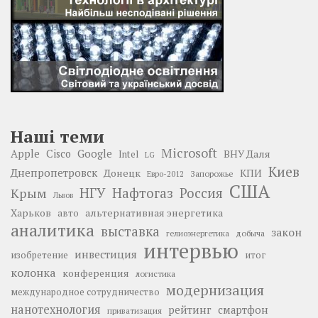
Наші теми
Microsoft
Google
Apple
Cisco
ВНУ Даля
Intel
LG
Киев
Днепропетровск
Донецк
КПИ
Запорожье
Евро-2012
США
НГУ
Нафтогаз
Крым
Россия
Львов
Харьков
альтернативная энергетика
авто
аналитика
выставка
закон
добыча
гелиоэнергетика
интервью
инвестиция
изобретение
итог
колонка
конференция
логистика
модернизация
международное сотрудничество
нанотехнология
рейтинг
смартфон
приватизация