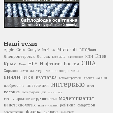
Наші теми
Microsoft
Google
Apple
Cisco
ВНУ Даля
Intel
LG
Киев
Днепропетровск
Донецк
КПИ
Запорожье
Евро-2012
США
НГУ
Нафтогаз
Крым
Россия
Львов
Харьков
альтернативная энергетика
авто
аналитика
выставка
закон
добыча
гелиоэнергетика
интервью
инвестиция
изобретение
итог
колонка
конференция
логистика
модернизация
международное сотрудничество
нанотехнология
рейтинг
смартфон
приватизация
физика
экология
соревнование
экономика