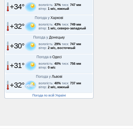
+34°
вологість:
37%
тиск:
747 мм
вітер:
1 м/с, южный
Погода у
Харкові
+32°
вологість:
43%
тиск:
749 мм
вітер:
1 м/с, северо-западный
Погода у
Донецьку
+30°
вологість:
29%
тиск:
747 мм
вітер:
2 м/с, восточный
Погода в
Одесі
+31°
вологість:
40%
тиск:
756 мм
вітер:
0 м/с
Погода у
Львові
+32°
вологість:
40%
тиск:
737 мм
вітер:
2 м/с, южный
Погода по всій Україні