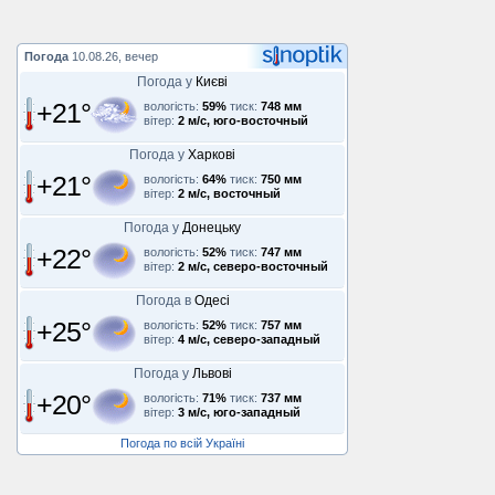
Погода
10.08.26, вечер
Погода у
Києві
+21°
вологість:
59%
тиск:
748 мм
вітер:
2 м/с, юго-восточный
Погода у
Харкові
+21°
вологість:
64%
тиск:
750 мм
вітер:
2 м/с, восточный
Погода у
Донецьку
+22°
вологість:
52%
тиск:
747 мм
вітер:
2 м/с, северо-восточный
Погода в
Одесі
+25°
вологість:
52%
тиск:
757 мм
вітер:
4 м/с, северо-западный
Погода у
Львові
+20°
вологість:
71%
тиск:
737 мм
вітер:
3 м/с, юго-западный
Погода по всій Україні