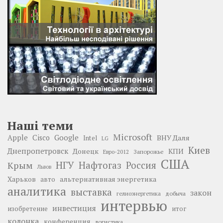
Наші теми
Microsoft
Google
Apple
Cisco
ВНУ Даля
Intel
LG
Киев
Днепропетровск
Донецк
КПИ
Запорожье
Евро-2012
США
НГУ
Нафтогаз
Крым
Россия
Львов
Харьков
альтернативная энергетика
авто
аналитика
выставка
закон
добыча
гелиоэнергетика
интервью
инвестиция
изобретение
итог
колонка
конференция
логистика