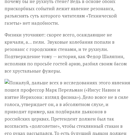
почему бы не рухнуть стене? Ведь в основе обоих
прискорбных событий лежит явление резонанса,
разъяснять суть которого читателям «Технической
газеты» нет надобности.
Физики уточняют: скорее всего, осаждающие не
кричали, а… пели. Звуковые колебания попали в
резонанс с городскими стенами, и те рухнули.
Подтверждение тому — история, как Федор Шаляпин,
исполняя по просьбе гостей арию, разбил своим басом
все хрустальные фужеры.
Пожалуй, дальше всех в исследованиях этого явления
пошел профессор Марк Перельман («Иисус Навин и
взятие Иерихона: взгляд физика»). Дело вовсе не в силе
голоса, утверждает он, а в абсолютном слухе, и
приводит пример, как подбирали дьяконов в
российских церквах. Претендент должен был так
возгласить «долголетие», чтобы стеклянный стакан в
его руках рассыпался. То есть будущий дьякон должен