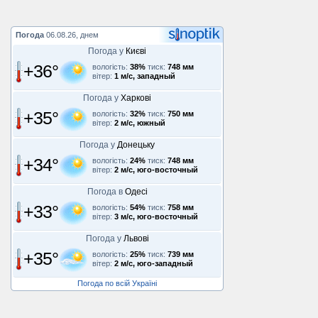
Погода
06.08.26, днем
Погода у
Києві
+36°
вологість:
38%
тиск:
748 мм
вітер:
1 м/с, западный
Погода у
Харкові
+35°
вологість:
32%
тиск:
750 мм
вітер:
2 м/с, южный
Погода у
Донецьку
+34°
вологість:
24%
тиск:
748 мм
вітер:
2 м/с, юго-восточный
Погода в
Одесі
+33°
вологість:
54%
тиск:
758 мм
вітер:
3 м/с, юго-восточный
Погода у
Львові
+35°
вологість:
25%
тиск:
739 мм
вітер:
2 м/с, юго-западный
Погода по всій Україні