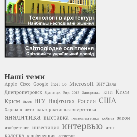
Наші теми
Microsoft
Google
Apple
Cisco
ВНУ Даля
Intel
LG
Киев
Днепропетровск
Донецк
КПИ
Запорожье
Евро-2012
США
НГУ
Нафтогаз
Крым
Россия
Львов
Харьков
альтернативная энергетика
авто
аналитика
выставка
закон
добыча
гелиоэнергетика
интервью
инвестиция
изобретение
итог
колонка
конференция
логистика