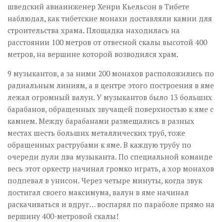
шведский авиаинженер Хенри Кьельсон в Тибете
наблюдал, как тибетские монахи доставляли камни для
строительства храма. Площадка находилась на
расстоянии 100 метров от отвесной скалы высотой 400
метров, на вершине которой возводился храм.
9 музыкантов, а за ними 200 монахов расположились по
радиальным линиям, а в центре этого построения в яме
лежал огромный валун. У музыкантов было 13 больших
барабанов, обращенных звучащей поверхностью к яме с
камнем. Между барабанами размещались в разных
местах шесть больших металлических труб, тоже
обращенных раструбами к яме. В каждую трубу по
очереди дули два музыканта. По специальной команде
весь этот оркестр начинал громко играть, а хор монахов
подпевал в унисон. Через четыре минуты, когда звук
достигал своего максимума, валун в яме начинал
раскачиваться и вдруг… воспарял по параболе прямо на
вершину 400-метровой скалы!