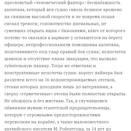
пресловутый «человеческий фактор»: бесшабашность
капитана, который вел судно сквозь ледяное крошево
на слишком высокой скорости и не вовремя подал
сигнал тревоги; головотяпство дневальных, не
сумевших открыть ящик с биноклями, ключ от которого
почему-то оказался в кармане у оставшегося на берегу
офицера; непрофессионализм помощника капитана,
подставившего под удар правый бок судна; недостаток
шлюпок и отсутствие плана эвакуации, что вызвало
губительную панику. Тогда же отметили и
конструктивные недочеты судна: корпус лайнера был
разделен всего на 16 водонепроницаемых отсеков,
стенки которых доходили лишь до ватерлинии, а
сверху «герметичные» отсеки были полностью открыты.
Не обошлось и без мистики. Так, в случившемся
обвинили мумию египетской прорицательницы,
которую с огромными предосторожностями
перевозили на корабле, а также малоизвестного
английского писателя М. Робертсона, за 14 лет до