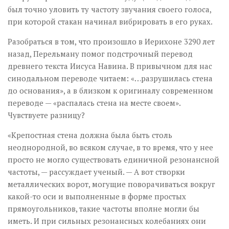
был точно уловить ту частоту звучания своего голоса,
при которой стакан начинал вибрировать в его руках.
Разобраться в том, что произошло в Иерихоне 3290 лет
назад, Перельману помог подстрочный перевод
древнего текста Иисуса Навина. В привычном для нас
синодальном переводе читаем: «…разрушилась стена
до основания», а в близком к оригиналу современном
переводе — «распалась стена на месте своем».
Чувствуете разницу?
«Крепостная стена должна была быть столь
неоднородной, во всяком случае, в то время, что у нее
просто не могло существовать единичной резонансной
частоты, — рассуждает ученый. — А вот створки
металлических ворот, могущие поворачиваться вокруг
какой-то оси и выполненные в форме простых
прямоугольников, такие частоты вполне могли бы
иметь. И при сильных резонансных колебаниях они