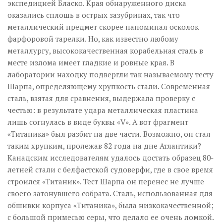
экспедицией Бласко. Края обнаруженного диска
оказались сплошь в острых зазубринах, так что
металлический предмет скорее напоминал осколок
фарфоровой тарелки. Но, как известно любому
металлургу, высококачественная корабельная сталь в
месте излома имеет гладкие и ровные края. В
лаборатории находку подвергли так называемому тесту
Шарпа, определяющему хрупкость стали. Современная
сталь, взятая для сравнения, выдержала проверку с
честью: в результате удара металлическая пластина
лишь согнулась в виде буквы «V». А вот фрагмент
«Титаника» был разбит на две части. Возможно, он стал
таким хрупким, пролежав 82 года на дне Атлантики?
Канадским исследователям удалось достать образец 80-
летней стали с белфастской судоверфи, где в свое время
строился «Титаник». Тест Шарпа он перенес не лучше
своего затонувшего собрата. Сталь, использованная для
обшивки корпуса «Титаника», была низкокачественной;
с большой примесью серы, что делало ее очень ломкой.