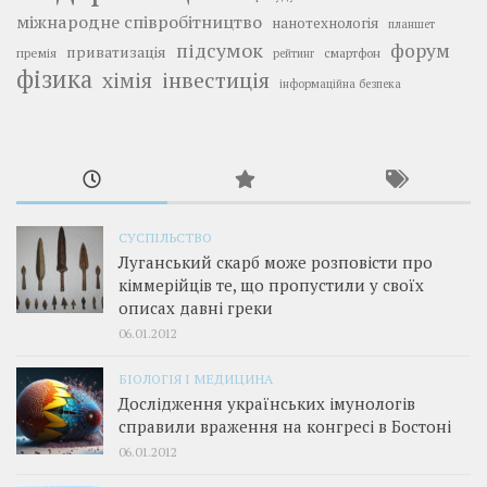
міжнародне співробітництво
нанотехнологія
планшет
підсумок
форум
приватизація
премія
смартфон
рейтинг
фізика
інвестиція
хімія
інформаційна безпека
СУСПІЛЬСТВО
Луганський скарб може розповісти про
кіммерійців те, що пропустили у своїх
описах давні греки
06.01.2012
БІОЛОГІЯ І МЕДИЦИНА
Дослідження українських імунологів
справили враження на конгресі в Бостоні
06.01.2012