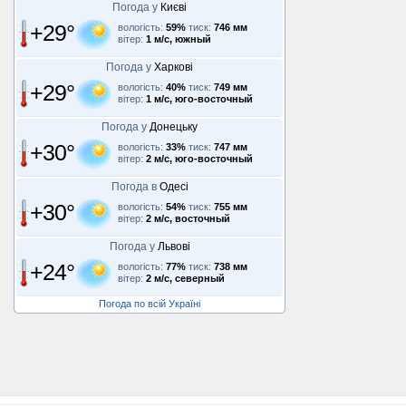
Погода у
Києві
+29°
вологість:
59%
тиск:
746 мм
вітер:
1 м/с, южный
Погода у
Харкові
+29°
вологість:
40%
тиск:
749 мм
вітер:
1 м/с, юго-восточный
Погода у
Донецьку
+30°
вологість:
33%
тиск:
747 мм
вітер:
2 м/с, юго-восточный
Погода в
Одесі
+30°
вологість:
54%
тиск:
755 мм
вітер:
2 м/с, восточный
Погода у
Львові
+24°
вологість:
77%
тиск:
738 мм
вітер:
2 м/с, северный
Погода по всій Україні