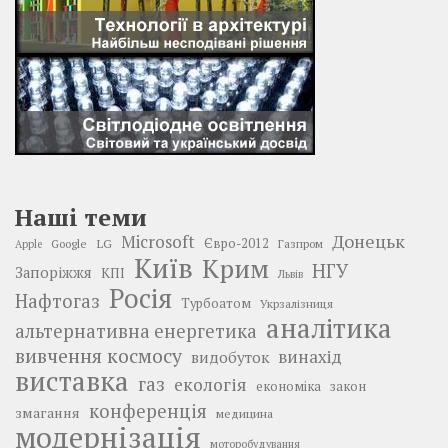
Наші теми
Донецьк
Microsoft
LG
Євро-2012
Google
Газпром
Apple
Київ
Крим
НГУ
Запоріжжя
КПІ
Львів
Росія
Нафтогаз
Турбоатом
Укрзалізниця
аналітика
альтернативна енергетика
вивчення космосу
винахід
видобуток
виставка
газ
екологія
економіка
закон
конференція
змагання
медицина
модернізація
моторобудування