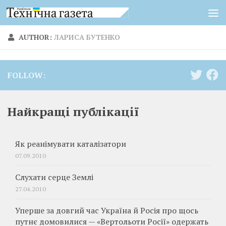
Skip to content
AUTHOR:
ЛАРИСА БУТЕНКО
FOLLOW:
Найкращі публікації
Як реанімувати каталізатори
07.09.2010
Слухати серце Землі
27.04.2010
Уперше за довгий час Україна й Росія про щось
путнє домовилися — «Вертольоти Росії» одержать