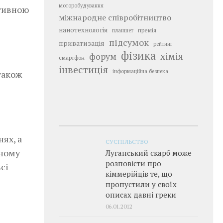
моторобудування
ктивною
міжнародне співробітництво
нанотехнологія
премія
планшет
підсумок
приватизація
рейтинг
фізика
хімія
форум
смартфон
інвестиція
інформаційна безпека
 також
ях, а
СУСПІЛЬСТВО
ьному
Луганський скарб може
розповісти про
сі
кіммерійців те, що
пропустили у своїх
описах давні греки
06.01.2012