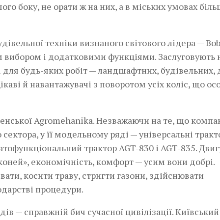
шого боку, не орати ж на них, а в міських умовах біль
дівельної техніки визнаного світового лідера — Bob
м вибором і додатковими функціями. Заслуговують 
і для будь-яких робіт — ландшафтних, будівельних, 
Цікаві й навантажувачі з поворотом усіх коліс, що о
енської Agromehanika. Незважаючи на те, що компа
сектора, у її модельному ряді — універсальні тракт
гатофункціональний трактор AGT-830 і AGT-835. Дви
«коней», економічність, комфорт — усим вони добрі.
ати, косити траву, стригти газони, здійснювати
одарстві процедури.
дів — справжній бич сучасної цивілізації. Київський