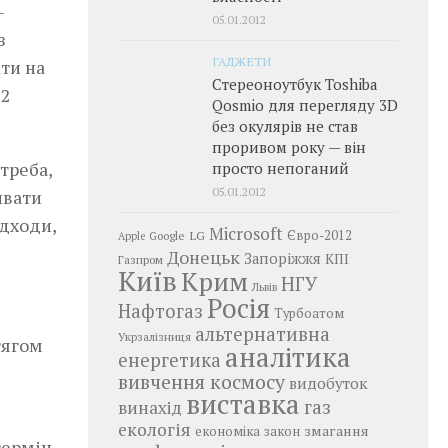
—
05.01.2012
з
ГАДЖЕТИ
ти на
Стереоноутбук Toshiba
12
Qosmio для перегляду 3D
без окулярів не став
проривом року — він
треба,
просто непоганий
05.01.2012
ивати
ідходи,
Microsoft
LG
Євро-2012
Google
Apple
Донецьк
Запоріжжя
КПІ
Газпром
Київ
Крим
НГУ
Львів
Росія
Нафтогаз
Турбоатом
альтернативна
Укрзалізниця
тягом
аналітика
енергетика
вивчення космосу
видобуток
виставка
газ
винахід
екологія
змагання
економіка
закон
термін