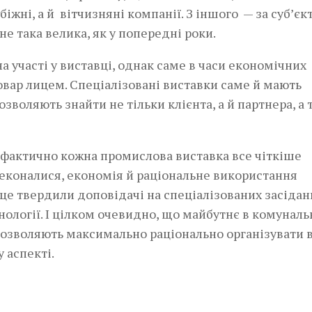
біжні, а й вітчизняні компанії. З іншого — за суб’є
не така велика, як у попередні роки.
а участі у виставці, однак саме в часи економічних
вар­ лицем. Спеціалізовані вис­тавки саме й мають
озволяють знайти не тільки клієнта, а й партнера, а
е фактично кожна промислова виставка все чіткіше
ереконалися, економія й раціональне використання
 це твердили доповідачі на спеціалізованих засіданн
нології. І цілком очевидно, що майбутнє в комунал
дозволяють максимально раціонально організувати в
 аспекті.