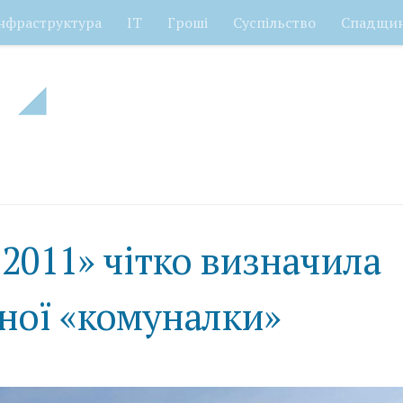
нфраструктура
ІТ
Гроші
Суспільство
Спадщи
2011» чітко визначила
ної «комуналки»