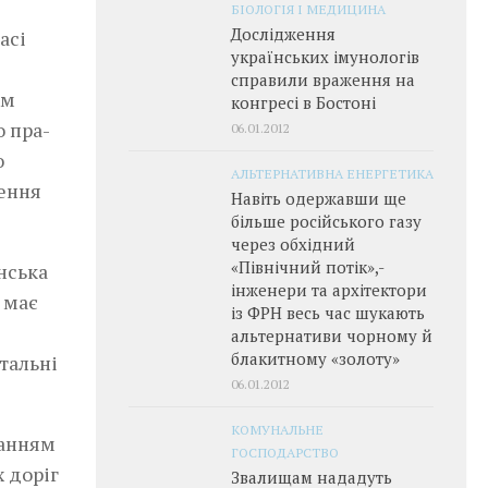
БІОЛОГІЯ І МЕДИЦИНА
Дослідження
асі
українських імунологів
справили враження на
им
конгресі в Бостоні
о пра­
06.01.2012
ю
АЛЬТЕРНАТИВНА ЕНЕРГЕТИКА
ження
Навіть одержавши ще
більше російського газу
через обхідний
«Північний потік»,­
нська
інженери та архітектори
 має
із ФРН весь час шукають
альтернативи чорному й
блакитному «золоту»
тальні
06.01.2012
КОМУНАЛЬНЕ
нанням
ГОСПОДАРСТВО
 доріг
Звалищам нададуть