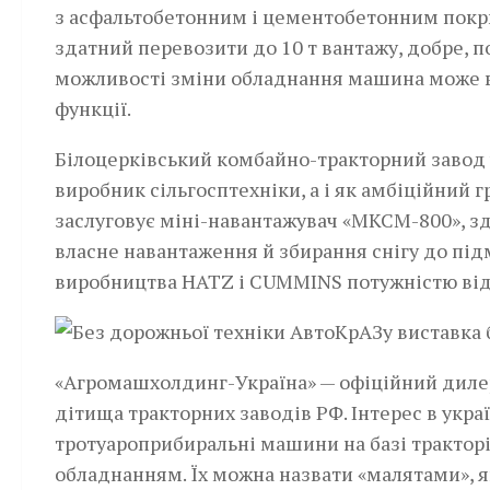
з асфальтобетонним і цементобетонним покри
здатний перевозити до 10 т вантажу, добре, по
можливості зміни обладнання машина може ви
функції.­
Білоцерківський ком­байно-тракторний завод­ 
виробник сільгосптехніки, а і як амбіційний г
заслуговує міні-навантажувач «МКСМ-800», зд
власне навантаження й збирання снігу до п
виробництва HATZ і CUMMINS потужністю від 1
«Агромашхолдинг-Україна» — офіційний дилер
дітища тракторних заводів РФ. Інте­рес в ук
тротуароприбиральні машини на базі тракторів
обладнанням. Їх можна назвати «малятами», я