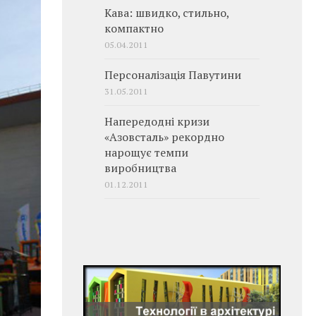
Кава: швидко, стильно,
компактно
05.04.2011
Персоналізація Павутини
31.05.2011
Напередодні кризи
«Азовсталь» рекордно
нарощує темпи
виробництва
01.12.2011