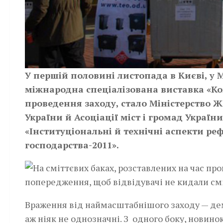
У першій половині листопада в Києві, у 
міжнародна спеціалізована виставка «Ком
проведення заходу, стало Міністерство Ж
України й Асоціації міст і громад Украї
«Інституціональні й технічні аспекти 
господарства-2011».
Враження від наймасштабнішого заходу — демо
аж ніяк не однозначні. З одного боку, новино