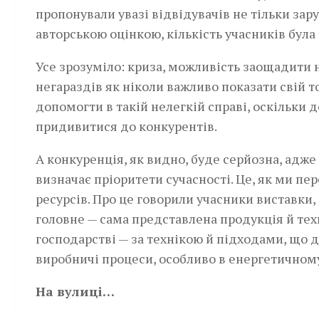
пропонували увазі відвідувачів не тільки зару
авторською оцінкою, кількість учасників була 
Усе зрозуміло: криза,­ можливість заощадити н
негараздів як ніколи важливо показати свій то
допомогти в такій нелегкій справі, оскільки д
придивитися до конкурентів.­
А конкуренція, як видно, буде серйозна, адж
визначає пріоритети сучасності. Це, як ми п
ресурсів. Про це говорили учасники виставки,
головне — сама представлена продукція й тех
господарстві — за технікою й підходами, що 
виробничі процеси, особливо в енергетичному
На вулиці…