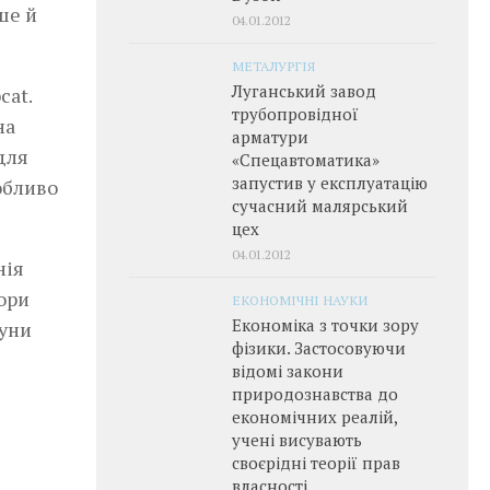
ше й
04.01.2012
МЕТАЛУРГІЯ
Луганський завод
cat.
трубопровідної
на
арматури
для
«Спецавтоматика»
запустив у експлуатацію
собливо
сучасний малярський
цех
04.01.2012
нія
ори
ЕКОНОМІЧНІ НАУКИ
Економіка з точки зору
гуни
фізики. Застосовуючи
відомі закони
природознавства до
економічних реалій,
учені висувають
своєрідні теорії прав
власності