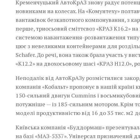
Кременчуцький АвтоКрАЗ знову радує потенці
новинками на колесах. На «Комунтеху» полтав
вантажівок безкапотного компонування, з ка
перше, триосьовий сміттєвоз «КРАЗ К16.2» на
системою навантаження-розвантаження типу «м
цює з невеликими кон­тейнерами­ для розділь
Schafer. До речі, вона також брала участь у в
«К12.2» на двохосьовому шасі «КРАЗ Н12.0», 
Неподалік від АвтоКрАЗу розмістилися закор
компанія «Кобальт» пропонує в нашій країні к
150-сильний двигун Cummins і восьмикубовий
потужніше — із 185-сильним мотором. Крім т
моделі продуктивністю від 16 до 35 тис. м2 
Київська компанія «Буддормаш» презентува
на базі «МАЗ-5337». Універсал призначений д