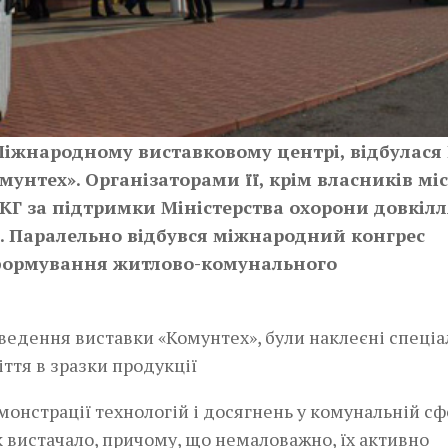
Міжнародному виставковому центрі, відбулася 
унтех». Організаторами її, крім власників мі
КГ за підтримки Міністерства охорони довкілл
ни. Паралельно відбувся міжнародний конгрес
реформування житлово-комунального
нстрації технологій і досягнень у комунальній сф
к вистачало,­ причому, що немаловажно, їх активно