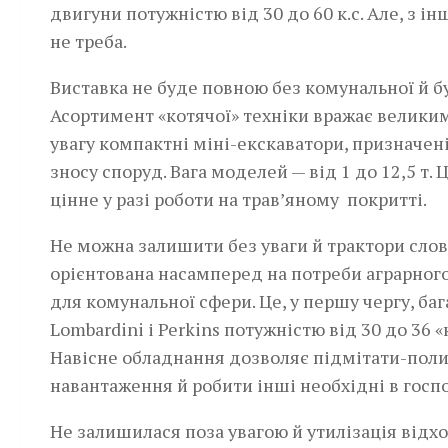
двигуни потужністю від 30 до 60 к.с. Але, з ін
не треба.
Виставка не буде повною без комунальної й бу
Асортимент «котячої» техніки вражає велики
увагу компактні міні-екскаватори, призначен
зносу споруд. Вага моделей — від 1 до 12,5 т. 
цінне у разі роботи на трав’яному покритті.
Не можна залишити без уваги й трактори слов
орієнтована насамперед на потреби аграрного 
для комунальної сфери. Це, у першу чергу, ба
Lombardini і Perkins потужністю від 30 до 36 
Навісне обладнання дозволяє підмітати-полив
навантаження й робити інші необхідні в госп
Не залишилася поза увагою й утилізація відхо