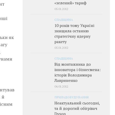
«зелений» тариф
нт
05.01.2012
інші
СПАДЩИНА
10 років тому Україні
знищила останню
стратегічну ядерну
ьки як
ракету
вагу
05.01.2012
д
гунами
СПАДЩИНА
Від монтажника до
інноватора і бізнесмена:
історія Володимира
Лавриненко
04.01.2012
ентував
 й
ПРИЛАДОБУДУВАННЯ
Неактуальний сьогодні,
вісним
та й дорогий обігрівач
Dyson