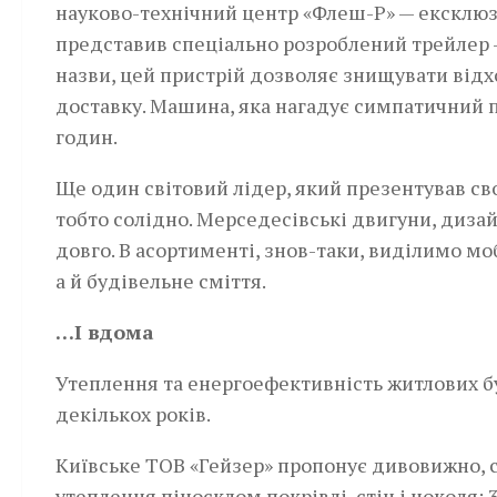
науково-технічний центр «Флеш-Р» — ексклюз
представив спеціально­ розроблений трейлер 
назви, цей пристрій дозволяє знищувати відхо
доставку. Машина, яка нагадує симпатичний 
годин.
Ще один світовий лідер, який презентував сво
тобто солідно. Мерседесівські двигуни, диза
довго. В асортименті, знов-таки, виділимо моб
а й будівельне сміття.
…І вдома
Утеплення та енергоефективність житлових б
декількох років.
Київське ТОВ «Гейзер» пропонує дивовижно, 
утеплення піносклом покрівлі, стін і цоколя: