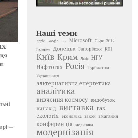
Наші теми
Microsoft
LG
Євро-2012
Google
Apple
IX
Донецьк
Запоріжжя
КПІ
Газпром
Київ
сця
Крим
НГУ
Львів
я
Росія
Нафтогаз
Турбоатом
Укрзалізниця
альтернативна енергетика
аналітика
вивчення космосу
видобуток
виставка
газ
винахід
екологія
змагання
економіка
закон
конференція
медицина
ері —
модернізація