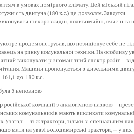
ттям в умовах помірного клімату. Цей міський гіга
тужність двигуна (180 к.с.) це дозволяє. Завдяки
конувати піскорозкидні, поливомийні, очисні та 
укотре продемонстрував,­ що позиціонує себе не тіл
равець на ринку комунальної техніки. На особливу у
атний виконувати різноманітний спектр робіт — ві
ідмітання. Машини пропонуються з дизельними дви
61,1 до 180 к.с.
 російської компанії з аналогічною назвою — през
раїнських комунальників мають викликати комунальні
. Узагалі — ті ж трактори, тільки зі спеціальним на
кщо мати на увазі володимирські трактори, — у них