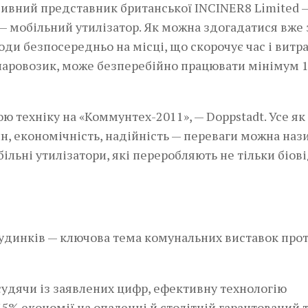
ивний представник британської INCINER8 Limited 
— мобільний утилізатор. Як можна здогадатися вже 
ди безпосередньо на місці, що скорочує час і витра
паровозик, може безперебійно працювати мінімум 
ю техніку на «Коммунтех-2011», — Doppstadt. Усе як 
йн, економічність, надійність — переваги можна наз
ільні­ утилізатори, які перероб­ляють не тільки біов
удинків — ключова тема комунальних виставок про
судячи із заявлених цифр, ефективну технологію
 35% економії на опаленні й столітній гарантований 