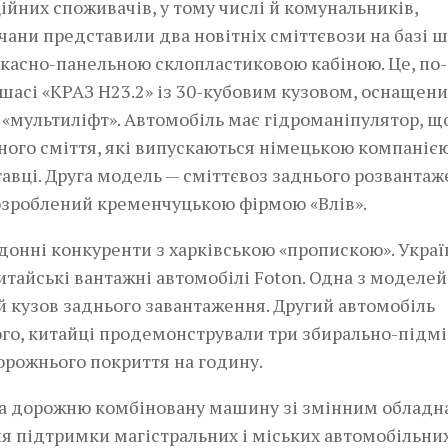
йних споживачів, у тому числі й комунальників,
чани представили два новітніх сміттєвози на базі ш
ркасно-панельною склопластиковою кабіною. Це, по-
 шасі «КРАЗ Н23.2» із 30-кубовим кузовом, оснащен
ультиліфт». Автомобіль­­ має ­гідроманіпулятор, щ
ного сміття, які випускаються німецькою компаніє
иставці. Друга модель — сміттєвоз заднього розванта
розроблений кременчуцькою фірмою «Влів».
донні конкуренти з харківською «пропискою». Украї
итайські вантажні автомобілі Foton. Одна з моделей
 кузов заднього завантаження. Другий автомобіль
ого, китайці продемонстрували три збирально-підмі
дорожнього покриття на годину.
ла дорожню комбіновану машину зі змінним облад
ля підтримки магістральних і міських автомобільних