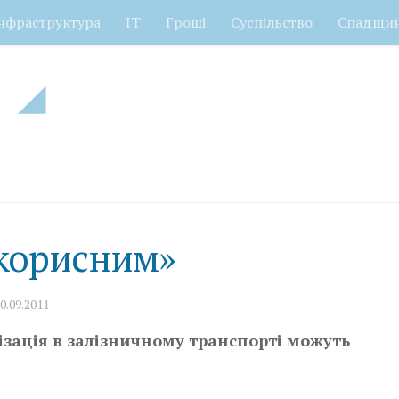
нфраструктура
ІТ
Гроші
Суспільство
Спадщи
 корисним»
0.09.2011
ізація в залізничному транспорті можуть