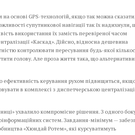
на основі GPS-технологій, якщо так можна сказати
ожливості супутникової навігації так їх надихнули, 
вість використання їх замість перевіреної часом
тралізації «Каскад». Дійсно, відносна дешевина
ністю контро­­лювати пересування будь-якої кількос
тити голову. Але проза життя така, що альтернативи
 що ефективність керування рухом підвищиться, якщ
овувати в комплексі з диспетчерською централізаціє
зниці» ухвалило компромісне рішення. З одного боку
еоінформаційних систем. Завдання-мінімум — забез
обництва «Хюндай Ротем», які курсуватимуть