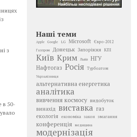
иницях
із
Наші теми
Microsoft
LG
Євро-2012
Google
Apple
Донецьк
ні з
Запоріжжя
КПІ
Газпром
Київ
Крим
НГУ
Львів
Росія
Нафтогаз
Турбоатом
Укрзалізниця
альтернативна енергетика
аналітика
вивчення космосу
видобуток
 в 50-
виставка
газ
винахід
жувало
екологія
змагання
економіка
закон
конференція
медицина
модернізація