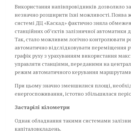
Використання напівпровідників дозволило за
незначно розширити їхні можливості. Поява ж 
системі ДЦ «Каскад» фактично зняла обмеженн
станційних об’єктів залізничної автоматики 
Так, стало можливим логічно контролювати ре
автоматично відслідковувати переміщення ру
графік руху з урахуванням використання макс
управляти станціями, переданими на централь
режим автоматичного керування маршрутами 
При цьому значно зменшилися площі, необхі
енергоспоживання, істотно збільшилася періо
Застарілі кілометри
Однак обладнання такими системами залізнич
капіталовкладень.