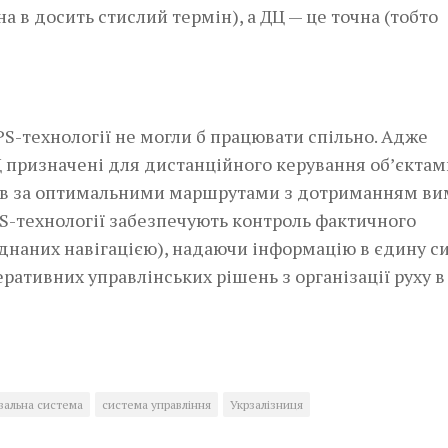
на в досить стислий термін), а ДЦ — це точна (тобто
PS-технології не могли б працювати спільно. Адже
Ц призначені для дистанційного керування об’єктам
здів за оптимальними маршрутами з дотриманням ви
PS-технології забезпечують контроль фактичного
днаних навігацією), надаючи інформацію в єдину с
ативних управлінських рішень з організації руху в
вальна система
система управління
Укрзалізниця