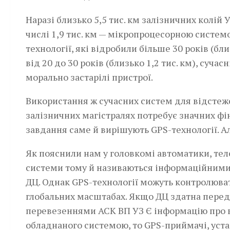
Наразі близько 5,5 тис. км залізничних колій
числі 1,9 тис. км — мікропроцесорною системо
технології, які відробили більше 30 років (бли
від 20 до 30 років (близько 1,2 тис. км), суч
морально застарілі пристрої.
Використання ж сучасних систем для відсте
залізничних магістралях потребує значних фін
завдання саме й вирішують GPS-технології. Але
Як пояснили нам у голов­комі автоматики, тел
системи тому й називаються інформаційними,
ДЦ. Однак GPS-технології можуть контролюва
глобальних масштабах. Якщо ДЦ здатна пере
перевезеннями АСК ВП УЗ Є інформацію про вс
обладнаного системою, то GPS-приймачі, уст