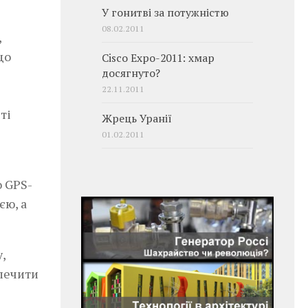
У гонитві за потужністю
08.02.2011
,
що
Cisco Expo-2011: хмар
досягнуто?
22.11.2011
ті
Жрець Уранії
01.02.2011
о GPS-
ю,­ а
,
печити