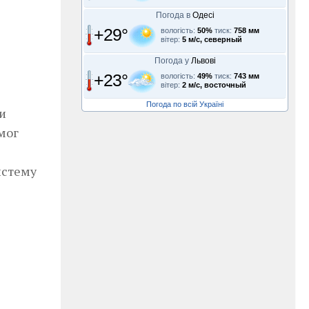
Погода в
Одесі
+29°
вологість:
50%
тиск:
758 мм
вітер:
5 м/с, северный
Погода у
Львові
+23°
вологість:
49%
тиск:
743 мм
вітер:
2 м/с, восточный
Погода по всій Україні
и
мог
истему