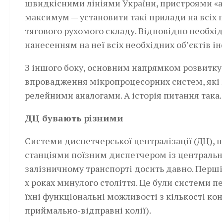
швидкісними лініями України, пристроями «ав
максимум — установити такі прилади на всіх
тягового рухомого складу. Відповідно необхі
нанесенням на неї всіх необхідних об’єктів і
З іншого боку, основним напрямком розвитку
впровадження мікропроцесорних систем, які 
релейними аналогами. А історія питання така.
ДЦ бувають різними
Системи диспетчерської централізації (ДЦ),
станціями поїзним диспетчером із центральн
залізничному транспорті досить давно. Перші
х роках минулого століття. Це були системи п
їхні функціональні можливості з кількості кон
приймально-відправні колії).