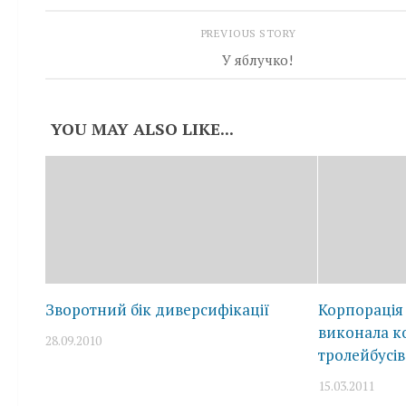
PREVIOUS STORY
У яблучко!
YOU MAY ALSO LIKE...
Зворотний бік диверсифікації
Корпорація
виконала ко
28.09.2010
тролейбусів
15.03.2011