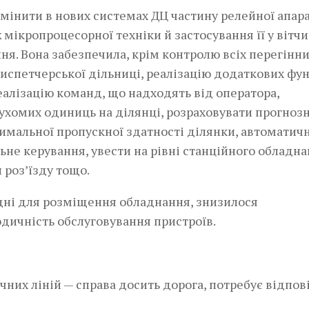
мінити в нових системах ДЦ частину релейної апар
мікропроцесорної техніки й застосування її у вітч
я. Вона забезпечила, крім контролю всіх перегінни
диспетчерської дільниці, реалізацію додаткових фун
алізацію команд, що надходять від оператора,
хомих одиниць на ділянці, розраховувати прогноз
имальної пропуск­ної здатності ділянки, автоматич
не керування, увести на рівні станційного обладн
роз’їзду тощо.
дні для розміщення обладнання, знизилося
дичність обслуговування пристроїв.
них ліній — справа досить дорога, потребує відпов