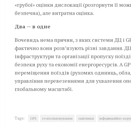
«грубої» оцінки дислокації (розгорнути її мож
безпечна), але витратна оцінка.­
Два — в одне
Вочевидь нема причин, з яких системи ДЦ і G
фактично вони розв’язують різні завдання. Д
інфраструктури та організації пропуску пої
безпеки руху та економії енергоресурсів. А G
переміщення поїздів (рухомих одиниць, обла
управління перевезеннями для ухвалення опер
глобальному масштабі.
Tags:
GPS
геопозіціонування
залізниця
інформаційно-керу