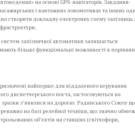
товедення» на основі GPS-навігаторів. Завдання-
 пасажирських і вантажних локомотивах та інших од
дно створити докладну електронну схему залізниць 
нфраструктури.
 систем залізничної автоматики залишається
мають більші функціональні можливості в порівнян
 призначені найперше для віддаленого керування
ого диспетчерського поста, застосовуються на
 зразки з’явилися на дорогах Радянського Союзу ще
ереважно на базі релейної техніки, що значно обме
трольованих об’єктів на станціях (світлофори,