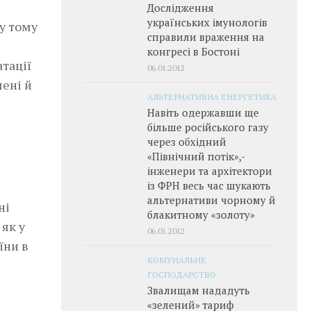
Дослідження
українських імунологів
 у тому
справили враження на
конгресі в Бостоні
атації
06.01.2012
шені й
АЛЬТЕРНАТИВНА ЕНЕРГЕТИКА
Навіть одержавши ще
більше російського газу
через обхідний
«Північний потік»,­
інженери та архітектори
із ФРН весь час шукають
альтернативи чорному й
ні
блакитному «золоту»
як у
06.01.2012
їни в
КОМУНАЛЬНЕ
ГОСПОДАРСТВО
Звалищам нададуть
«зелений» тариф