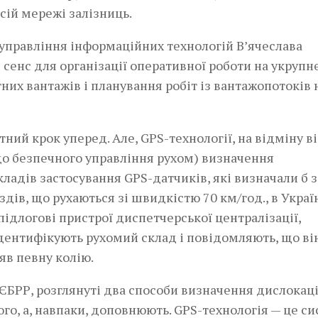
сій мережі залізниць.
 управління інформаційних технологій В’ячеслава
 сенс для організації оперативної роботи на укрупн
их вантажів і планування робіт із вантажопотоків 
отний крок уперед. Але, GPS-технології, на відміну в
до безпечного управління рухом) визначення
ладів застосування GPS-датчиків, які визначали б з
ів, що рухаються зі швидкістю 70 км/год., в Украї
підлогові пристрої диспетчерської централізації,
ідентифікують рухомий склад і повідомляють, що ві
яв певну колію.­
 ЄБРР, розглянуті два способи визначення дислокаці
го, а, навпаки, доповнюють. GPS-технологія — це с