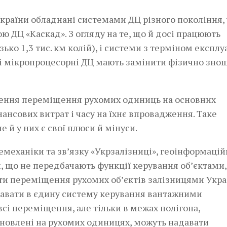
 України обладнані системами ДЦ різного покоління,
ю ДЦ «Каскад». З огляду на те, що й досі працюють
зько 1,3 тис. км колій), і системи з терміном експлу
асні мікропроцесорні ДЦ мають замінити фізично зно
ження переміщення рухомих одиниць на основних
ансових витрат і часу на їхнє впровадження. Таке
 й у них є свої плюси й мінуси.
емеханіки та зв’язку «Укрзалізниці», геоінформацій
 що не передбачають функції керування об’єктами, 
ти переміщення рухомих об’єктів залізницями Укра
давати в єдину систему керування вантажними
і переміщення, але тільки в межах полігона,
ановлені на рухомих одиницях, можуть надавати