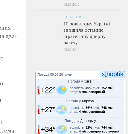
05.01.2012
СПАДЩИНА
10 років тому Україні
ених
знищила останню
на два-
стратегічну ядерну
ракету
05.01.2012
ід
Погода
09.08.26, днем
Погода у
Києві
ні
+22°
вологість:
49%
тиск:
752 мм
вітер:
4 м/с, северный
н
Погода у
Харкові
+27°
вологість:
56%
тиск:
748 мм
вітер:
4 м/с, северный
ї
Погода у
Донецьку
+34°
вологість:
32%
тиск:
744 мм
истема
вітер:
4 м/с, северо-восточный