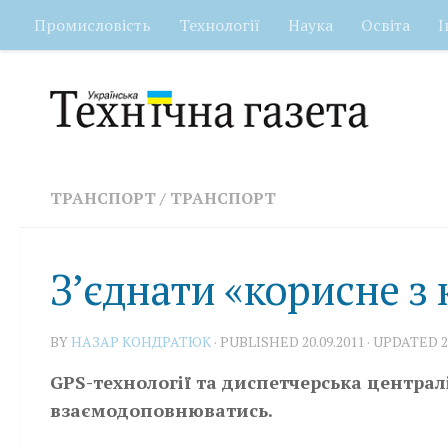
Промисловість
Технології
Наука
Освіта
І
Skip to content
ТРАНСПОРТ
/
ТРАНСПОРТ
З’єднати «корисне з
BY
НАЗАР КОНДРАТЮК
· PUBLISHED
20.09.2011
· UPDATED
2
GPS-технології та диспетчерська централ
взаємодоповнюватись.