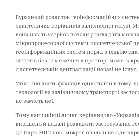
Бурхливий розвиток геоінформаційних систем 
спантеличив керівників залізничної галузі. М
вони навіть усерйоз почали розглядати можли
мікропроцесорної системи диспетчерської цен
геоінформаційних систем поряд з їхньою здат
об’єктів без обмеження в просторі може закру
диспетчерській централізації наразі не існує.
Утім, більшість фахівців одностайні в тому,
технології на залізничному транспорті застос
не замість неї.
Тому наприкінці липня керівництво «Укр­залі
вирішено й надалі розвивати застосування г
до Євро-2012 нові міжрегіональні поїзди вир