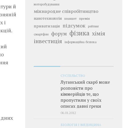
моторобудування
атури й
міжнародне співробітництво
изняній
нанотехнологія
премія
планшет
х і
підсумок
приватизація
рейтинг
кцій.
фізика
хімія
форум
смартфон
інвестиція
інформаційна безпека
ний
но
ання
СУСПІЛЬСТВО
Луганський скарб може
розповісти про
кіммерійців те, що
пропустили у своїх
описах давні греки
06.01.2012
ідних
БІОЛОГІЯ І МЕДИЦИНА