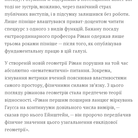
тоді не зустрів, можливо, через панічний страх
публічних виступів, і в підсумку залишився без роботи.
Лише пізніше влаштувався приват-доцентом читати
спецкурс з одного з видів функцій. Бажану посаду
екстраординарного професора Ріман одержав лише
трьома роками пізніше — після того, як опублікував
фундаментальну працю в цій галузі.
У створеній новій геометрії Ріман порушив на той час
абсолютно «нематематичні» питання. Зокрема,
існування метрики вчений пояснював властивостями
самого простору, фізичними силами зв’язку. З цього
погляду ріманова геометрія стала предтечею теорії
відносності. «Ріман першим поширив ланцюг міркувань
Гаусса на континууми довільного числа вимірів, —
сказав про нього Ейнштейн, — він пророчо передбачив
фізичне значення цього узагальнення евклідової
геометрії».