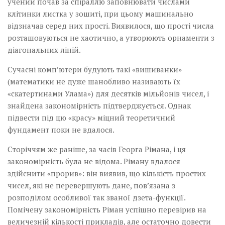
учений почав за спіраллю заповнювати числами
клітинки листка у зошиті, при цьому машинально
відзначав серед них прості. Виявилося, що прості числа
розташовуються не хаотично, а утворюють орнаменти з
діагональних ліній.
Сучасні комп’ютери будують такі «вишиванки»
(математики не дуже шанобливо називають їх
«скатертинами Улама») для десятків мільйонів чисел, і
знайдена закономірність підтверджується. Однак
підвести під цю «красу» міцний теоретичний
фундамент поки не вдалося.
Сторіччям же раніше, за часів Георга Рімана, і ця
закономірність була не відома. Ріману вдалося
здійснити «прорив»: він виявив, що кількість простих
чисел, які не перевершують дане, пов’язана з
розподілом особливої так званої дзета-функції.
Помічену закономірність Ріман успішно перевірив на
величезній кількості прикладів, але остаточно довести