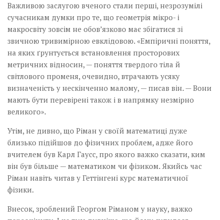
Важливою заслугою вченого стали перші, незрозумілі
сучасникам думки про те, що геометрія мікро- і
макросвіту зовсім не обов’язково має збігатися зі
звичною тривимірною евклідовою. «Емпіричні поняття,
на яких ґрунтується встановлення­ просторових
метричних відносин, — поняття твердого тіла й
світлового променя, очевидно, втрачають усяку
визначеність у нескінченно малому, — писав він. — Вони
мають бути перевірені також і в напрямку незмірно
великого».
Утім, не дивно, що Ріман у своїй математиці дуже
близько підійшов до фізичних проблем, адже його
вчителем був Карл Гаусс, про якого важко сказати, ким
він був більше — математиком чи фізиком. Якийсь час
Ріман навіть читав у Геттінгені курс математичної
фізики.
Внесок, зроблений Георгом Ріманом у науку, важко