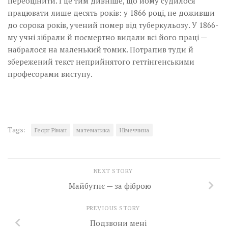
переоцінити. І це тим дивніше, що йому судилося
працювати лише десять років: у 1866 році, не доживши
до сорока років, учений помер від туберкульозу. У 1866-
му учні зібрали й посмертно видали всі його праці —
набралося на маленький томик. Потрапив туди й
збережений текст неприйнятого геттінгенськими
професорами виступу.
Tags:
Георг Ріман
математика
Німеччина
NEXT STORY
Майбутнє — за фіброю
PREVIOUS STORY
Подзвони мені