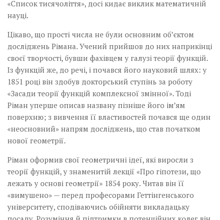
«Список тисячоліття», досі кидає виклик математичній
науці.
Цікаво, що прості числа не були основним об’єктом
досліджень Рімана. Учений прийшов до них наприкінці
своєї творчості, бувши фахівцем у галузі теорії функцій.
Із функцій же, до речі, і почався його науковий шлях: у
1851 році він здобув докторський ступінь за роботу
«Засади теорії функцій комплексної змінної». Тоді
Ріман уперше описав названу пізніше його ім’ям
поверхню; з вивчення її властивостей почався ще один
«неосновний» напрям досліджень, що став початком
нової геометрії.
Ріман оформив свої гео­метричні ідеї, які виросли з
теорії функцій, у знаменитій лекції «Про гіпотези, що
лежать у основі геометрії» 1854 року. Читав він її
«вимушено» — перед професорами Геттінгенського
університету, сподіваючись обійняти викладацьку
посаду. Розуміння й підтримки в потенційних колег він