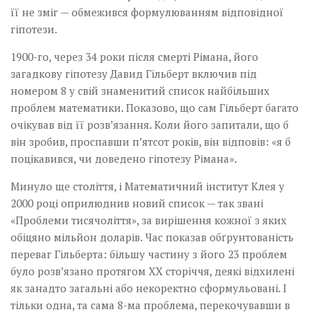
її не зміг — обмежився формулюванням відповідної
гіпотези.
1900-го, через 34 роки після смерті Рімана, його
загадкову гіпотезу Давид Гільберт включив під
номером 8 у свій знаменитий список найбільших
проблем математики. Показово, що сам Гільберт багато
очікував від її розв’язання. Коли його запитали, що б
він зробив, проспавши п’ятсот років, він відповів: «я б
поцікавився, чи доведено гіпотезу ­Рімана».
Минуло ще століття, і Математичний інститут Клея у
2000 році оприлюднив новий список — так звані
«Проблеми тисячоліття», за вирішення кожної з яких
обіцяно мільйон доларів. Час показав обґрунтованість
переваг Гільберта: більшу частину з його 23 проблем
було розв’язано протягом XX сторіччя, деякі відхилені
як занадто загальні або некоректно сформульовані. І
тільки одна, та сама 8-ма проблема, перекочувавши в