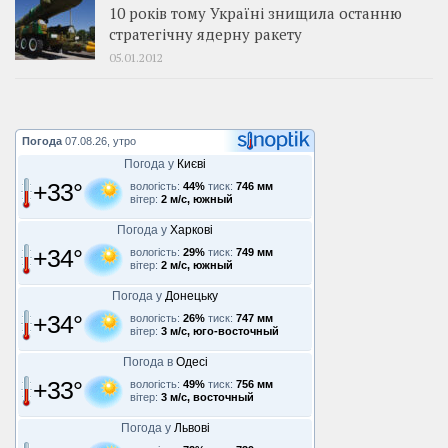
10 років тому Україні знищила останню
стратегічну ядерну ракету
05.01.2012
Погода
07.08.26, утро
Погода у
Києві
+33°
вологість:
44%
тиск:
746 мм
вітер:
2 м/с, южный
Погода у
Харкові
+34°
вологість:
29%
тиск:
749 мм
вітер:
2 м/с, южный
Погода у
Донецьку
+34°
вологість:
26%
тиск:
747 мм
вітер:
3 м/с, юго-восточный
Погода в
Одесі
+33°
вологість:
49%
тиск:
756 мм
вітер:
3 м/с, восточный
Погода у
Львові