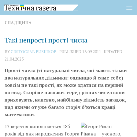
Skip to content
СПАДЩИНА
Такі непрості прості числа
BY
СВЯТОСЛАВ РИБНІКОВ
· PUBLISHED
16.09.2011
· UPDATED
21.04.2023
Прості числа (ті натуральні числа, які мають тільки
два натуральних дільники: одиницю й саме себе)
зовсім не такі прості, як може здатися на перший
погляд. Скоріше навпаки: серед різних чисел вони
приховують, напевно, найбільшу кількість загадок,
над якими от уже багато сторіч б’ються кращі
математики.
17 вересня виповнюється 185
років від дня народження Георга Рімана — ученого,