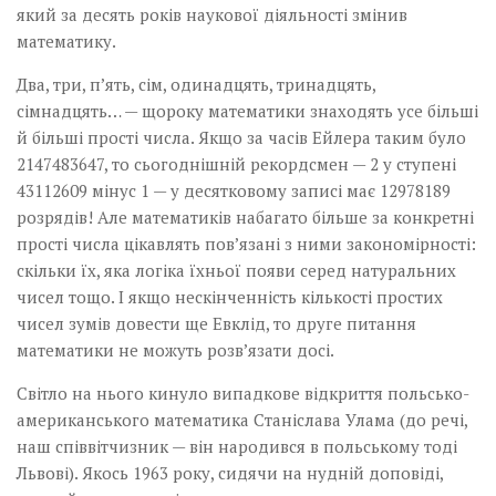
який за десять років наукової діяльності змінив
математику.
Два, три, п’ять, сім, одинадцять, тринадцять,
сімнадцять… — щороку математики знаходять усе більші
й більші прості числа. Якщо за часів Ейлера таким було
2147483647, то сьогоднішній рекордсмен — 2 у ступені
43112609 мінус 1 — у десятковому записі має 12978189
розрядів! Але математиків набагато більше за конкретні
прості числа цікавлять пов’язані з ними закономірності:
скільки їх, яка логіка їхньої появи серед натуральних
чисел тощо. І якщо нескінченність кількості простих
чисел зумів довести ще Евклід, то друге питання
математики не можуть розв’язати досі.
Світло на нього кинуло випадкове відкриття польсько-
американського математика Станіслава Улама (до речі,
наш співвітчизник — він народився в польському тоді
Львові). Якось 1963 року, сидячи на нудній доповіді,