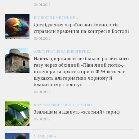
06.01.2012
БІОЛОГІЯ І МЕДИЦИНА
Дослідження українських імунологів
справили враження на конгресі в Бостоні
06.01.2012
АЛЬТЕРНАТИВНА ЕНЕРГЕТИКА
Навіть одержавши ще більше російського
газу через обхідний «Північний потік»,­
інженери та архітектори із ФРН весь час
шукають альтернативи чорному й
блакитному «золоту»
06.01.2012
КОМУНАЛЬНЕ ГОСПОДАРСТВО
Звалищам нададуть «зелений» тариф
05.01.2012
СПАДЩИНА