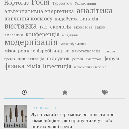
Росія
Нафтогаз
Турбоатом
Укрзалізниця
аналітика
альтернативна енергетика
вивчення космосу
винахід
видобуток
виставка
газ
екологія
економіка
закон
конференція
змагання
медицина
модернізація
моторобудування
міжнародне співробітництво
нанотехнологія
планшет
підсумок
форум
приватизація
премія
смартфон
рейтинг
фізика
інвестиція
хімія
інформаційна безпека
СУСПІЛЬСТВО
Луганський скарб може розповісти про
кіммерійців те, що пропустили у своїх
описах давні греки