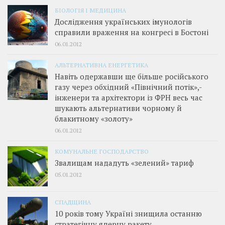
БІОЛОГІЯ І МЕДИЦИНА
Дослідження українських імунологів
справили враження на конгресі в Бостоні
06.01.2012
АЛЬТЕРНАТИВНА ЕНЕРГЕТИКА
Навіть одержавши ще більше російського
газу через обхідний «Північний потік»,­
інженери та архітектори із ФРН весь час
шукають альтернативи чорному й
блакитному «золоту»
06.01.2012
КОМУНАЛЬНЕ ГОСПОДАРСТВО
Звалищам нададуть «зелений» тариф
05.01.2012
СПАДЩИНА
10 років тому Україні знищила останню
стратегічну ядерну ракету