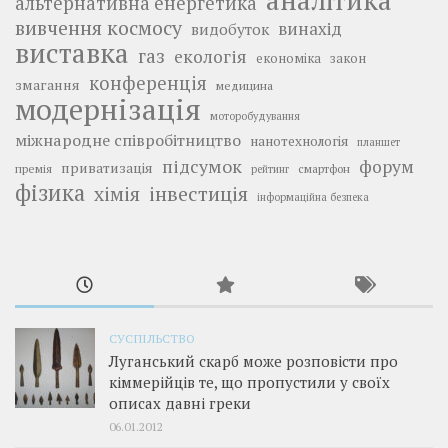
аналітика
альтернативна енергетика
вивчення космосу
винахід
видобуток
виставка
газ
екологія
економіка
закон
конференція
змагання
медицина
модернізація
моторобудування
міжнародне співробітництво
нанотехнологія
планшет
підсумок
форум
приватизація
премія
смартфон
рейтинг
фізика
інвестиція
хімія
інформаційна безпека
СУСПІЛЬСТВО
Луганський скарб може розповісти про
кіммерійців те, що пропустили у своїх
описах давні греки
06.01.2012