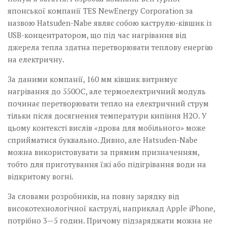
японської компанії TES NewEnergy Corporation за
назвою Hatsuden-Nabe являє собою каструлю-ківшик із
USB-концентратором, що під час нагрівання від
джерела тепла здатна перетворювати теплову енергію
на електричну.
За даними компанії, 160 мм ківшик витримує
нагрівання до 550ОС, але термоелектричний модуль
починає­­ ­перетворювати тепло на електричний струм
тільки після досягнення температури кипіння H2O. У
цьому контексті вислів «дрова для мобільного» може
сприйматися буквально. Дивно, але Hatsuden-Nabe
можна використовувати за прямим призначенням,
тобто для приготування їжі або підігрівання води на
відкритому вогні.
За словами розробників, на повну зарядку від
високотехнологічної каструлі, наприклад Apple iPhone,
потрібно 3—5 годин. Причому підзаряджати можна не