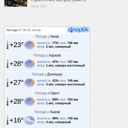
05.01.2012
Погода
07.08.26, вечер
Погода у
Києві
+23°
вологість:
77%
тиск:
746 мм
вітер:
2 м/с, северный
Погода у
Харкові
+28°
вологість:
47%
тиск:
747 мм
вітер:
1 м/с, северо-восточный
Погода у
Донецьку
+27°
вологість:
41%
тиск:
745 мм
вітер:
3 м/с, северо-восточный
Погода в
Одесі
+28°
вологість:
58%
тиск:
754 мм
вітер:
1 м/с, северный
Погода у
Львові
+16°
вологість:
99%
тиск:
740 мм
вітер:
4 м/с, северный