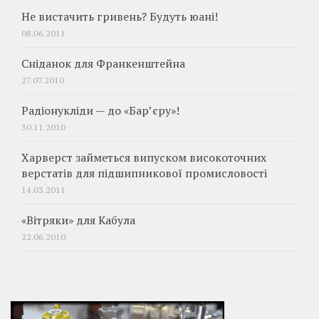
Не вистачить гривень? Будуть юані!
08.06.2011
Сніданок для Франкенштейна
27.07.2010
Радіонукліди — до «Бар’єру»!
30.11.2010
Харверст займеться випуском високоточних
верстатів для підшипникової промисловості
14.03.2011
«Вітряки» для Кабула
22.06.2010