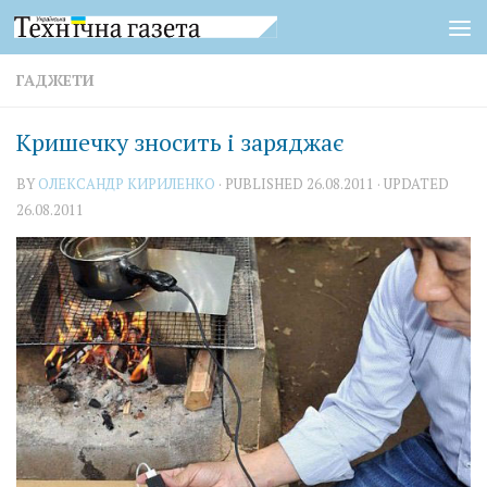
Skip to content
ГАДЖЕТИ
Кришечку зносить і заряджає
BY
ОЛЕКСАНДР КИРИЛЕНКО
· PUBLISHED
26.08.2011
· UPDATED
26.08.2011