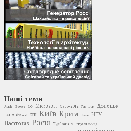
Наші теми
Донецьк
Microsoft
LG
Євро-2012
Google
Газпром
Apple
Київ
Крим
НГУ
Запоріжжя
КПІ
Львів
Росія
Нафтогаз
Турбоатом
Укрзалізниця