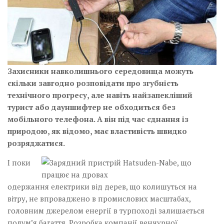
Захисники навколишнього­­ середовища можуть
скільки завгодно розповідати про згубність
технічного прогресу, але навіть найзапекліший
турист або дауншифтер не обходиться без
мобільного телефона. А він під час єднання із
природою, як відомо, має властивість швидко
розряд­жатися.
І поки
одержання електрики від дерев, що колишуться на
вітру, не впроваджено в промислових масштабах,
головним джерелом енергії в турпоході залишається
полум’я багаття. Розробка компанії венчурної