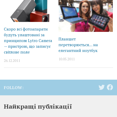
Скоро всі фотоапарати
будуть улаштовані за
Планшет
принципом Lytro Camera
перетворюється… на
— пристрою, що записує
елегантний ноутбук
світлове поле
10.05.2011
26.12.2011
FOLLOW:
Найкращі публікації