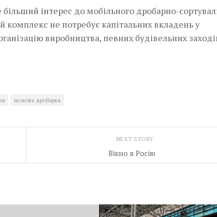
се більший інтерес до мобільного дробарно-сортува
й комплекс не потребує капітальних вкладень у
рганізацію виробництва, певних будівельних заходів
ня
щокова дробарка
NEXT STORY
Вікно в Росію