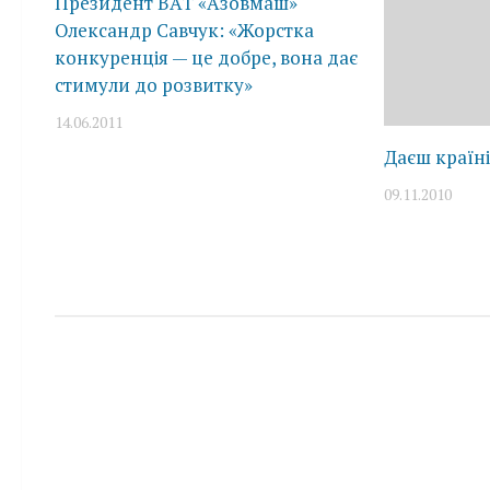
Президент ВАТ «Азовмаш»
Олександр Савчук: «Жорстка
конкуренція — це добре, вона дає
стимули до розвитку»
14.06.2011
Даєш країні
09.11.2010