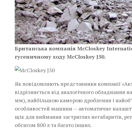
Британська компанія McCloskey Internat
гусеничному ходу McCloskey J50.
Як повідомляють представники компанії «Актіс
відрізняється від аналогічного обладнання 
мм), найбільшою камерою дроблення і найоб
особливостей машини — автоматичне налашту
щік для виймання застряглих негабаритів, ре
обсягом 800 л та багато інших.