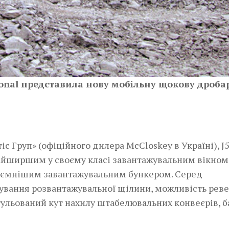
ional представила нову мобільну щокову дроба
­ Груп» (офіційного дилера McCloskey в Україні), J
найширшим у своєму класі завантажувальним вікном
’ємнішим завантажувальним бункером. Серед
вання розвантажувальної щілини, можливість реве
гульований кут нахилу штабелювальних конвеєрів, б