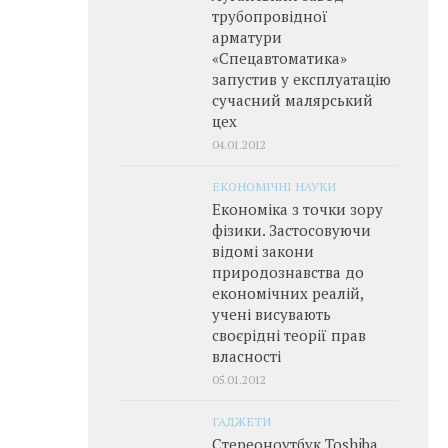
трубопровідної
арматури
«Спецавтоматика»
запустив у експлуатацію
сучасний малярський
цех
04.01.2012
ЕКОНОМІЧНІ НАУКИ
Економіка з точки зору
фізики. Застосовуючи
відомі закони
природознавства до
економічних реалій,
учені висувають
своєрідні теорії прав
власності
05.01.2012
ГАДЖЕТИ
Стереоноутбук Toshiba