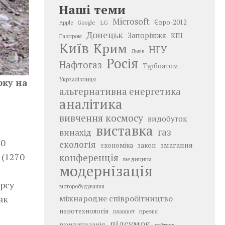
Наші теми
Microsoft
LG
Євро-2012
Google
Apple
Донецьк
Запоріжжя
КПІ
Газпром
Київ
Крим
НГУ
Львів
Росія
Нафтогаз
Турбоатом
Укрзалізниця
рку на
альтернативна енергетика
аналітика
вивчення космосу
видобуток
виставка
газ
винахід
50
екологія
змагання
економіка
закон
 (1270
конференція
медицина
модернізація
рсу
моторобудування
ак
міжнародне співробітництво
нанотехнологія
премія
планшет
підсумок
приватизація