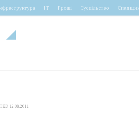
нфраструктура
ІТ
Гроші
Суспільство
Спадщи
ATED
12.08.2011