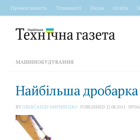
Промисловість
Технології
Наука
Освіта
І
Skip to content
МАШИНОБУДУВАННЯ
Найбільша дробарка
BY
ОЛЕКСАНДР КИРИЛЕНКО
· PUBLISHED
12.08.2011
· UPD