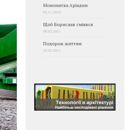
Мононитка Аріадни
02.11.2010
Щоб Борислав сміявся
08.02.2011
Подорож життям
22.02.2011