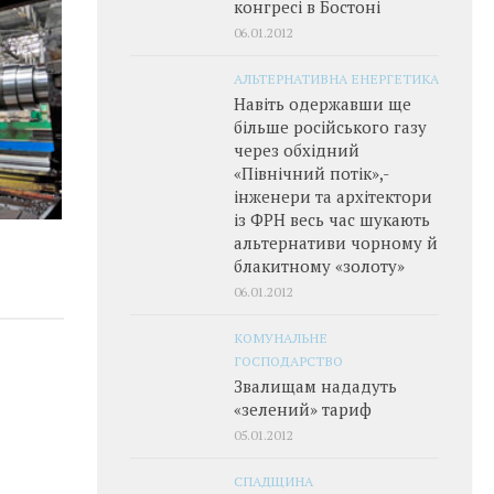
конгресі в Бостоні
06.01.2012
АЛЬТЕРНАТИВНА ЕНЕРГЕТИКА
Навіть одержавши ще
більше російського газу
через обхідний
«Північний потік»,­
інженери та архітектори
із ФРН весь час шукають
альтернативи чорному й
блакитному «золоту»
06.01.2012
КОМУНАЛЬНЕ
ГОСПОДАРСТВО
Звалищам нададуть
«зелений» тариф
05.01.2012
СПАДЩИНА