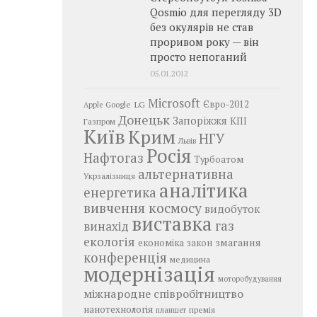
Qosmio для перегляду 3D
без окулярів не став
проривом року — він
просто непоганий
05.01.2012
Microsoft
LG
Євро-2012
Google
Apple
Донецьк
Запоріжжя
КПІ
Газпром
Київ
Крим
НГУ
Львів
Росія
Нафтогаз
Турбоатом
альтернативна
Укрзалізниця
аналітика
енергетика
вивчення космосу
видобуток
виставка
газ
винахід
екологія
змагання
економіка
закон
конференція
медицина
модернізація
моторобудування
міжнародне співробітництво
нанотехнологія
премія
планшет