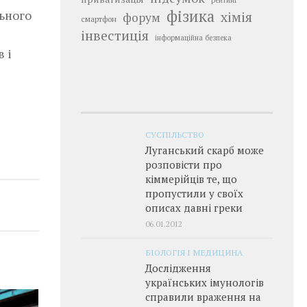
рейтинг
фізика
льного
хімія
форум
смартфон
інвестиція
інформаційна безпека
 і
СУСПІЛЬСТВО
Луганський скарб може
розповісти про
кіммерійців те, що
пропустили у своїх
описах давні греки
06.01.2012
БІОЛОГІЯ І МЕДИЦИНА
Дослідження
українських імунологів
справили враження на