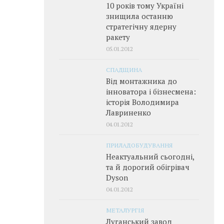
10 років тому Україні
знищила останню
стратегічну ядерну
ракету
05.01.2012
СПАДЩИНА
Від монтажника до
інноватора і бізнесмена:
історія Володимира
Лавриненко
04.01.2012
ПРИЛАДОБУДУВАННЯ
Неактуальний сьогодні,
та й дорогий обігрівач
Dyson
04.01.2012
МЕТАЛУРГІЯ
Луганський завод