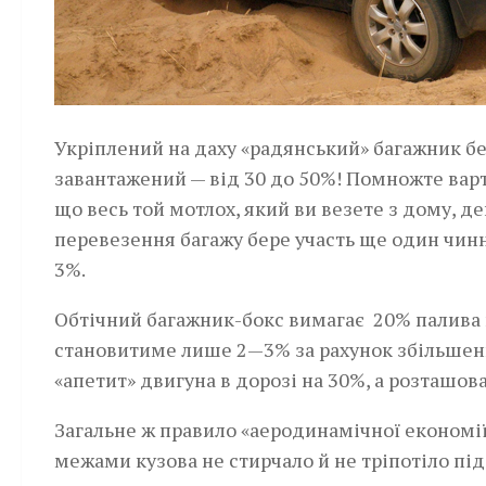
Укріплений на даху «радянський» багажник без
завантажений — від 30 до 50%! Помножте варт
що весь той мотлох, який ви везете з дому, д
перевезення багажу бере участь ще один чинн
3%.
Обтічний багажник-бокс вимагає 20% палива п
становитиме лише 2—3% за рахунок збільшенн
«апетит» двигуна в дорозі на 30%, а розташов
Загальне ж правило «аеродинамічної економії»
межами кузова не стирчало й не тріпотіло під