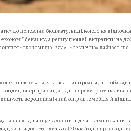
дати» до половини бюджету, виділеного на відпочин
я економії бензину, а решту грошей витратити на до
 поняття «економічна їзда» і «безпечна» найчастіше
ідніше користуватися клімат-контролем, ніж обходи
ий кондиціонер призводить до перевитрати палива н
підвищують аеродинамічний опір автомобіля й підв
 дати несподівані результати під час вимірювання 
клад, за швидкості близько 120 км/год. перешкодою