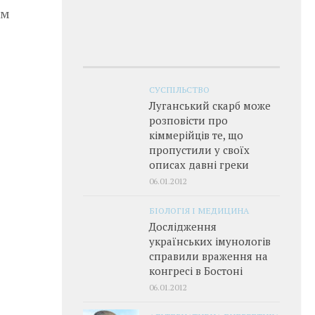
ам
е
СУСПІЛЬСТВО
Луганський скарб може
розповісти про
кіммерійців те, що
пропустили у своїх
описах давні греки
06.01.2012
БІОЛОГІЯ І МЕДИЦИНА
Дослідження
українських імунологів
справили враження на
конгресі в Бостоні
06.01.2012