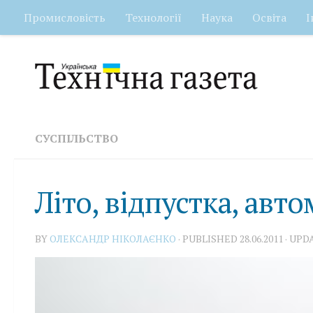
Промисловість
Технології
Наука
Освіта
І
Skip to content
СУСПІЛЬСТВО
Літо, відпустка, авто
BY
ОЛЕКСАНДР НІКОЛАЄНКО
· PUBLISHED
28.06.2011
· UPD