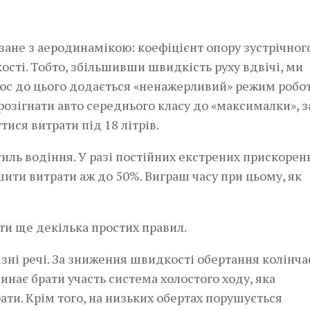
зане з аеродинамікою: коефіцієнт опору зустрічног
сті. Тобто, збільшивши швидкість руху вдвічі, ми
люс до цього додається «ненажерливий» режим робо
о розігнати авто середнього класу до «максималки», 
ися витрати під 18 літрів.
тиль водіння. У разі постійних екстрених прискорен
шити витрати аж до 50%. Виграш часу при цьому, як
ти ще декілька простих правил.
ізні речі. За зниження швидкості обертання колінча
инає брати участь система холостого ходу, яка
ати. Крім того, на низьких обертах порушується