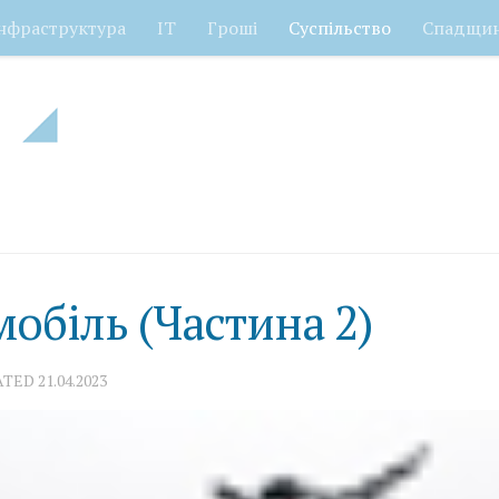
нфраструктура
ІТ
Гроші
Суспільство
Спадщи
мобіль (Частина 2)
ATED
21.04.2023