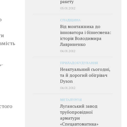
ракету
05.01.2012
о
СПАДЩИНА
Від монтажника до
інноватора і бізнесмена:
ти
історія Володимира
замість
Лавриненко
04.01.2012
ПРИЛАДОБУДУВАННЯ
ь-
Неактуальний сьогодні,
та й дорогий обігрівач
Dyson
04.01.2012
МЕТАЛУРГІЯ
стого
Луганський завод
трубопровідної
арматури
«Спецавтоматика»