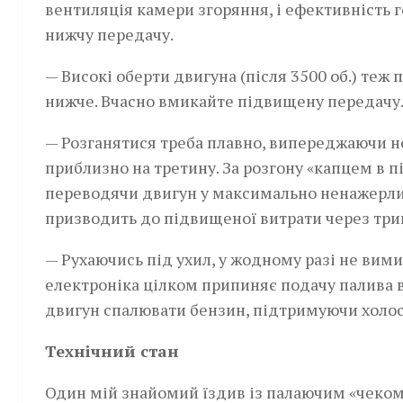
вентиляція камери згоряння, і ефективність 
нижчу передачу.
— Високі оберти двигуна (після 3500 об.) теж
нижче. Вчасно вмикайте підвищену передачу
— Розганятися треба плавно, випереджаючи н
приблизно на третину. За розгону «капцем в 
переводячи двигун у максимально ненажерлив
призводить до підвищеної витрати через три
— Рухаючись під ухил, у жодному разі не вим
електроніка цілком припиняє подачу палива в
двигун спалювати бензин, підтримуючи холості
Технічний стан
Один мій знайомий їздив із палаючим «чеком