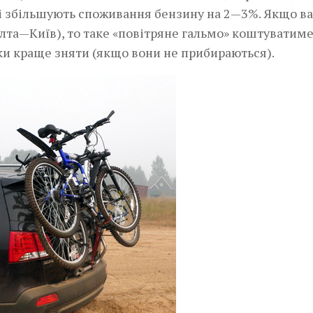
кі збільшують споживання бензину на 2—3%. Якщо в
лта—Київ), то таке «повітряне гальмо» коштуватим
ики краще зняти (якщо вони не прибираються).