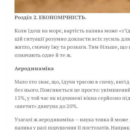
Розділ 2. ЕКОНОМІЧНІСТЬ.
Коли їдеш на море, вартість палива може «з’ї
цій ситуації розумно докласти всіх зусиль дл
житло, смачну їжу та розваги. Тим більше, що
означають одне й те ж.
Аеродинаміка
Мало хто знає, що, їдучи трасою в спеку, виг
без нього. Пояснюється це просто: увімкнен
15%, у той час як відчинені вікна серйозно 
«апетит» двигуна до 20%.
Узагалі ж аеродинаміка — наука тонка й може
палива у разі порушення її постулатів. Напри