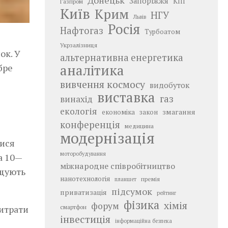
Донецьк
Запоріжжя
КПІ
Газпром
Київ
Крим
НГУ
Львів
Росія
Нафтогаз
Турбоатом
Укрзалізниця
ок. У
альтернативна енергетика
аналітика
бре
вивчення космосу
видобуток
виставка
газ
винахід
екологія
змагання
економіка
закон
конференція
медицина
модернізація
тися
моторобудування
а 10—
міжнародне співробітництво
ищують
нанотехнологія
премія
планшет
підсумок
приватизація
рейтинг
фізика
хімія
форум
витрати
смартфон
інвестиція
інформаційна безпека