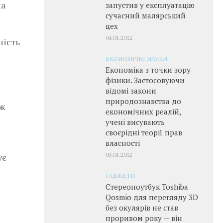
на
запустив у експлуатацію
сучасний малярський
цех
04.01.2012
ність
ЕКОНОМІЧНІ НАУКИ
Економіка з точки зору
фізики. Застосовуючи
відомі закони
природознавства до
еж
економічних реалій,
учені висувають
своєрідні теорії прав
власності
05.01.2012
ує
ГАДЖЕТИ
Стереоноутбук Toshiba
Qosmio для перегляду 3D
без окулярів не став
проривом року — він