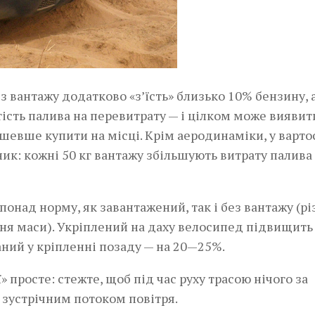
 вантажу додатково «з’їсть» близько 10% бензину, 
ість палива на перевитрату — і цілком може виявит
ешевше купити на місці. Крім аеродинаміки, у варто
ик: кожні 50 кг вантажу збільшують витрату палива
онад норму, як завантажений, так і без вантажу (р
я маси). Укріплений на даху велосипед підвищить
аний у кріпленні позаду — на 20—25%.
 просте: стежте, щоб під час руху трасою нічого за
 зустрічним потоком повітря.