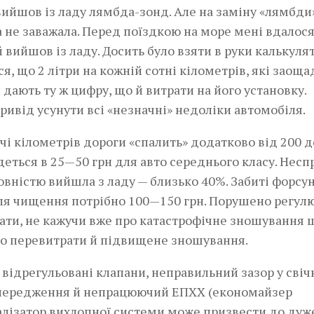
 вийшов із ладу лямбда-зонд. Але на заміну «лямбди
а не заважала. Перед поїздкою на море мені вдалос
вийшов із ладу. Досить було взяти в руки калькулят
, що 2 літри на кожній сотні кілометрів, які заоща
 дають ту ж цифру, що й витрати на його установку.
ивід усунути всі «незначні» недоліки автомобіля.­
ячі кілометрів дороги «спалить» додатково від 200 д
еться в 25—50 грн для авто середнього класу.­­ Несп
овністю вийшла з ладу — близько 40%. Забиті форсу
 для чищення потрібно 100—150 грн. Порушено регул
ати, не кажучи вже про катастрофічне зношування 
о перевитрати й підвищене зношування.
ідрегульовані клапани, неправильний зазор у свіч
ипередження й непрацюючий ЕПХХ (економайзер
талізатор вихлопної системи може призвести до дуж