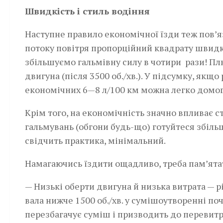
Швидкість і стиль водіння
Наступне правило економічної їзди теж пов’я
потоку повітря пропорційний квадрату швидко
збільшуємо гальмівну силу в чотири рази! П
двигуна (після 3500 об./хв.). У підсумку, якщ
економічних 6—8 л/100 км можна легко домогт
Крім того, на економічність значно впливає с
гальмувань (обгони будь-що) готуйтеся збіль
свідчить практика, мінімальний.
Намагаючись їздити ощадливо, треба пам’ята
— Низькі оберти двигуна й низька витрата — р
вала нижче 1500 об./хв. у сумішоутворенні поч
перезбагачує суміш і призводить до перевитр