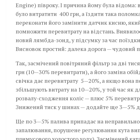
Engine) півроку. І причина йому була відома:
було витратити 400 грн, а їздити така поломк
переконати його замінити датчик кисню, який 
помножити перевитрату на відстань. Виявилося
новий лямбда-зонд, у підсумку за час поїздки
Висновок простий: далека дорога — чудовий пр
Так, засмічений повітряний фільтр за дві тис
грн (10—30% перевитрати), а його заміна обійд
свічка дає перевитрату 5—20%, а якщо вона п
збільшують витрату на 10—20%, у той час як
розвалу-сходження коліс — плюс 5% перевитр
Знижений тиск у шинах — додайте ще 3—5% д
Ще по 3—5% палива припадає на неправильно в
запалювання, порушене регулювання кута в
примусового холостого ходу). Засмічений ка