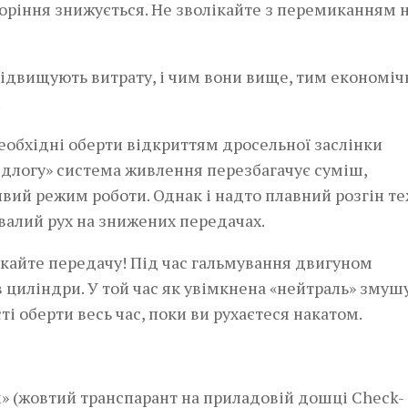
горіння знижується. Не зволікайте з перемиканням 
 підвищують витрату, і чим вони вище, тим економіч
.
еобхідні оберти відкриттям дросельної заслінки
підлогу» система живлення перезбагачує суміш,
ий режим роботи. Однак і надто плавний розгін т
валий рух на знижених передачах.
икайте передачу! Під час гальмування двигуном
 циліндри. У той час як увімкнена «нейтраль» змуш
 оберти весь час, поки ви рухаєтеся накатом.
» (жовтий транспарант на приладовій дошці Check-