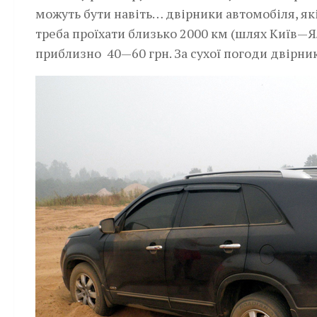
можуть бути навіть… двірники автомобіля, я
треба проїхати близько 2000 км (шлях Київ—Я
приблизно­ 40—60 грн. За сухої погоди двірн