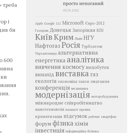
просто непоганий
» треба
05.01.2012
я
ор і
Microsoft
LG
Євро-2012
Google
Apple
див би
Донецьк
Запоріжжя
КПІ
Газпром
Київ
Крим
НГУ
Львів
Росія
Нафтогаз
Турбоатом
альтернативна
Укрзалізниця
аналітика
о 600
енергетика
вивчення космосу
видобуток
равна
виставка
газ
винахід
нки
екологія
змагання
економіка
закон
ювання
конференція
медицина
модернізація
шин.
моторобудування
міжнародне співробітництво
нанотехнологія
премія
планшет
ках
підсумок
приватизація
смартфон
рейтинг
фізика
хімія
форум
інвестиція
е
інформаційна безпека