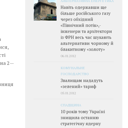
АЛЬТЕРНАТИВНА ЕНЕРГЕТИКА
Навіть одержавши ще
більше російського газу
через обхідний
«Північний потік»,­
інженери та архітектори
із ФРН весь час шукають
а
альтернативи чорному й
ися,
блакитному «золоту»
сті
06.01.2012
 на 2—
КОМУНАЛЬНЕ
ГОСПОДАРСТВО
Звалищам нададуть
ізниця
«зелений» тариф
05.01.2012
СПАДЩИНА
10 років тому Україні
знищила останню
стратегічну ядерну