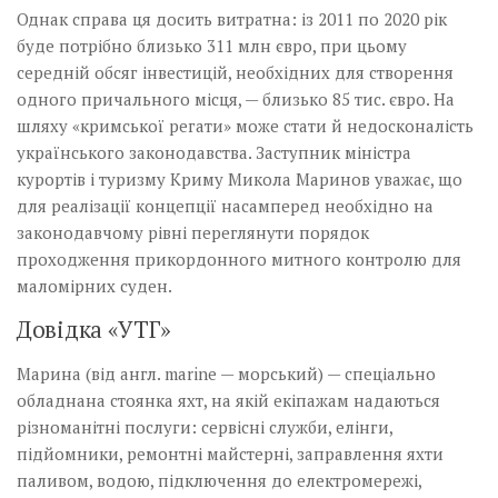
Однак справа ця досить витратна: із 2011 по 2020 рік
буде потрібно близько 311 млн євро, при цьому
середній обсяг інвестицій, необхідних для створення
одного причального місця, — близько 85 тис. євро. На
шляху «кримської регати» може стати й недосконалість
українського законодавства. Заступник міністра
курортів і туризму Криму Микола Маринов уважає, що
для реалізації концепції насамперед необхідно на
законодавчому рівні переглянути порядок
проходження прикордонного митного контролю для
маломірних суден.
Довідка «УТГ»
Марина (від англ. marine — морський) — спеціально
обладнана стоянка яхт, на якій екіпажам надаються
різноманітні послуги: сервісні служби, елінги,
підйомники, ремонтні майстерні, заправлення яхти
паливом, водою, підключення до електромережі,