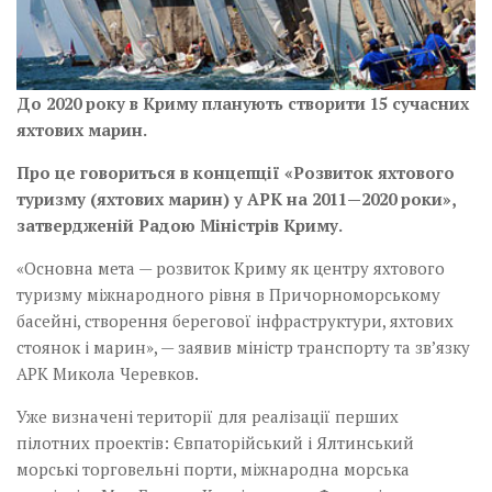
До 2020 року в Криму планують створити 15 сучасних
яхтових марин.
Про це говориться в концепції «Розвиток яхтового
туризму (яхтових марин) у АРК на 2011—2020 роки»,
затвердженій Радою Міністрів Криму.
«Основна мета — розвиток Криму як центру яхтового
туризму міжнародного рівня в Причорноморському
басейні, створення берегової інфраструктури, яхтових
стоянок і марин», — заявив міністр транспорту та зв’язку
АРК Микола­ ­Черевков.
Уже визначені території для реалізації перших
пілотних проектів: Євпаторійський і Ялтинський
морські торговельні порти, міжнародна морська