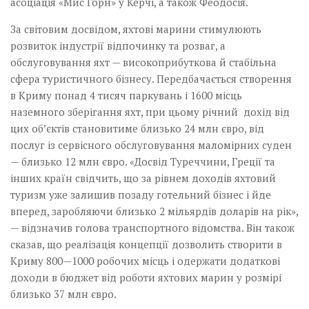
асоціація «Мис Горн» у Керчі, а також Феодосія.
За світовим досвідом, яхтові марини стимулюють
розвиток індустрії відпочинку та розваг, а
обслуговування яхт — високоприбуткова й стабільна
сфера туристичного бізнесу. Передбачається створення
в Криму понад 4 тисяч паркувань і 1600 місць
наземного зберігання яхт, при цьому річний дохід від
цих об’єктів становитиме близько 24 млн євро, від
послуг із сервісного обслуговування маломірних суден
— близько 12 млн євро. «Досвід Туреччини, Греції та
інших країн свідчить, що за рівнем доходів яхтовий
туризм уже залишив позаду готельний бізнес і йде
вперед, заробляючи близько 2 мільярдів доларів на рік»,
— відзначив голова транспортного відомства. Він також
сказав, що реалізація концепції дозволить створити в
Криму 800—1000 робочих місць і одержати додаткові
доходи в бюджет від роботи яхтових марин у розмірі
близько 37 млн євро.