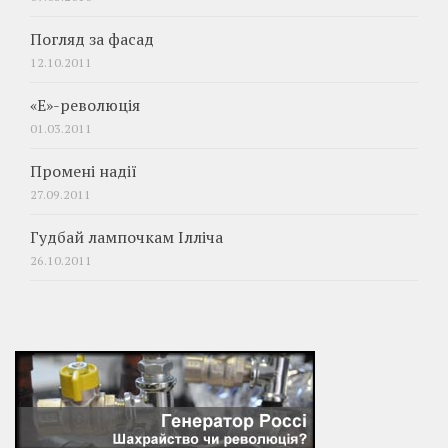
Погляд за фасад
12.10.2011
«Е»-революція
01.03.2011
Промені надії
27.09.2011
Гудбай лампочкам Ілліча
26.10.2011