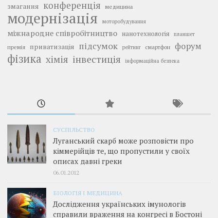
конференція
змагання
медицина
модернізація
моторобудування
міжнародне співробітництво
нанотехнологія
планшет
підсумок
форум
приватизація
премія
смартфон
рейтинг
фізика
інвестиція
хімія
інформаційна безпека
СУСПІЛЬСТВО
Луганський скарб може розповісти про
кіммерійців те, що пропустили у своїх
описах давні греки
06.01.2012
БІОЛОГІЯ І МЕДИЦИНА
Дослідження українських імунологів
справили враження на конгресі в Бостоні