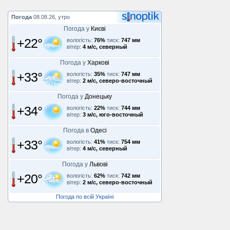
Погода
08.08.26, утро
Погода у
Києві
+22°
вологість:
76%
тиск:
747 мм
вітер:
4 м/с, северный
Погода у
Харкові
+33°
вологість:
35%
тиск:
747 мм
вітер:
2 м/с, северо-восточный
Погода у
Донецьку
+34°
вологість:
22%
тиск:
744 мм
вітер:
3 м/с, юго-восточный
Погода в
Одесі
+33°
вологість:
41%
тиск:
754 мм
вітер:
4 м/с, северный
Погода у
Львові
+20°
вологість:
62%
тиск:
742 мм
вітер:
2 м/с, северо-восточный
Погода по всій Україні