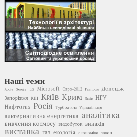
Наші теми
Донецьк
Microsoft
LG
Євро-2012
Google
Газпром
Apple
Київ
Крим
НГУ
Запоріжжя
КПІ
Львів
Росія
Нафтогаз
Турбоатом
Укрзалізниця
аналітика
альтернативна енергетика
вивчення космосу
винахід
видобуток
виставка
газ
екологія
економіка
закон