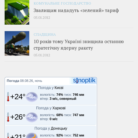
КОМУНАЛЬНЕ ГОСПОДАРСТВО
Звалищам нададуть «зелений» тариф
05.01.2012
СПАДЩИНА
10 років тому Україні знищила останню
стратегічну ядерну ракету
05.01.2012
Погода
08.08.26, ночь
Погода у
Києві
+24°
вологість:
74%
тиск:
746 мм
вітер:
3 м/с, северный
Погода у
Харкові
+26°
вологість:
68%
тиск:
747 мм
вітер:
0 м/с
Погода у
Донецьку
+21°
вологість:
92%
тиск:
752 мм