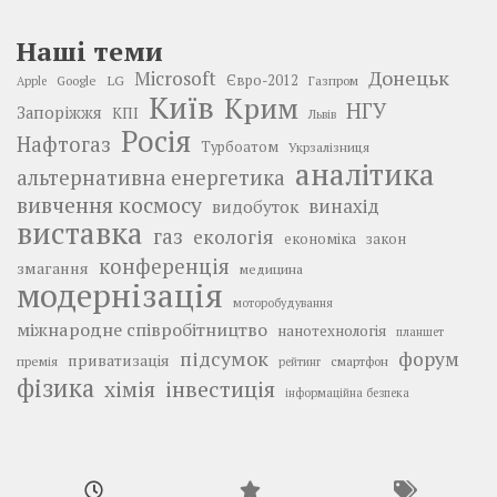
Наші теми
Донецьк
Microsoft
LG
Євро-2012
Google
Газпром
Apple
Київ
Крим
НГУ
Запоріжжя
КПІ
Львів
Росія
Нафтогаз
Турбоатом
Укрзалізниця
аналітика
альтернативна енергетика
вивчення космосу
винахід
видобуток
виставка
газ
екологія
економіка
закон
конференція
змагання
медицина
модернізація
моторобудування
міжнародне співробітництво
нанотехнологія
планшет
підсумок
форум
приватизація
премія
смартфон
рейтинг
фізика
інвестиція
хімія
інформаційна безпека