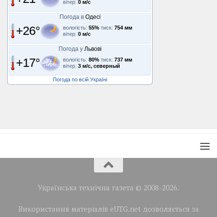
вітер:
0 м/с
Погода в
Одесі
+26°
вологість:
55%
тиск:
754 мм
вітер:
0 м/с
Погода у
Львові
+17°
вологість:
80%
тиск:
737 мм
вітер:
3 м/с, северный
Погода по всій Україні
Українська технічна газета © 2008-2026.
Використання матеріалів eUTG.net дозволяється за