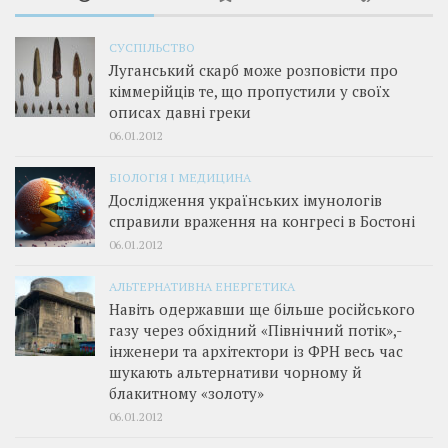
СУСПІЛЬСТВО
Луганський скарб може розповісти про
кіммерійців те, що пропустили у своїх
описах давні греки
06.01.2012
БІОЛОГІЯ І МЕДИЦИНА
Дослідження українських імунологів
справили враження на конгресі в Бостоні
06.01.2012
АЛЬТЕРНАТИВНА ЕНЕРГЕТИКА
Навіть одержавши ще більше російського
газу через обхідний «Північний потік»,­
інженери та архітектори із ФРН весь час
шукають альтернативи чорному й
блакитному «золоту»
06.01.2012