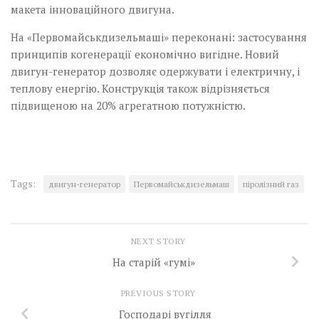
макета інноваційного двигуна.
На «Первомайськдизельмаші» переконані: застосування
принципів когенерації економічно вигідне. Новий
двигун-генератор дозволяє одержувати і електричну, і
теплову енергію. Конструкція також відрізняється
підвищеною на 20% агрегатною потужністю.
Tags:
двигун-генератор
Первомайськдизельмаш
піролізний газ
NEXT STORY
На старій «гумі»
PREVIOUS STORY
Господарі вугілля