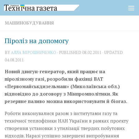
Skip to content
МАШИНОБУДУВАННЯ
Піроліз на допомогу
BY
АЛЛА МІРОШНИЧЕНКО
· PUBLISHED
08.02.2011
· UPDATED
04.08.2011
Новий двигун-генератор, який працює на
піролізному газі, розробили фахівці ВАТ
«Первомайськдизельмаш» (Миколаївська обл.)
відповідно до договору з Мін­промполітики. Як
резервне паливо можна використовувати й біогаз.
Роботи виконувалися разом з інститутами газу та
технічної теплофізики НАН України в рамках проекту
створення установки з утилізації твердих побутових
відходів. Наразі успішно завершені випробування