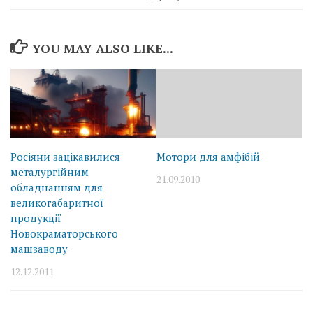
YOU MAY ALSO LIKE...
Росіяни зацікавилися
Мотори для амфібій
металургійним
21.09.2010
обладнанням для
великогабаритної
продукції
Новокраматорського
машзаводу
12.12.2011