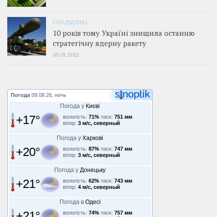
СПАДЩИНА
10 років тому Україні знищила останню
стратегічну ядерну ракету
05.01.2012
Погода
09.08.26, ночь
Погода у
Києві
+17°
вологість:
71%
тиск:
751 мм
вітер:
3 м/с, северный
Погода у
Харкові
+20°
вологість:
87%
тиск:
747 мм
вітер:
3 м/с, северный
Погода у
Донецьку
+21°
вологість:
62%
тиск:
743 мм
вітер:
4 м/с, северный
Погода в
Одесі
+21°
вологість:
74%
тиск:
757 мм