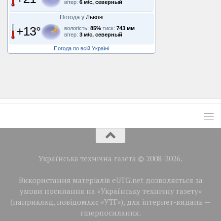
вітер:
6 м/с, северный
Погода у
Львові
+13°
вологість:
85%
тиск:
743 мм
вітер:
3 м/с, северный
Погода по всій Україні
Українська технічна газета © 2008-2026.
Використання матеріалів eUTG.net дозволяється за
умови посилання на «Українську технічну газету»
(наприклад, повідомляє «УТГ»), для інтернет-видань —
гіперпосилання.