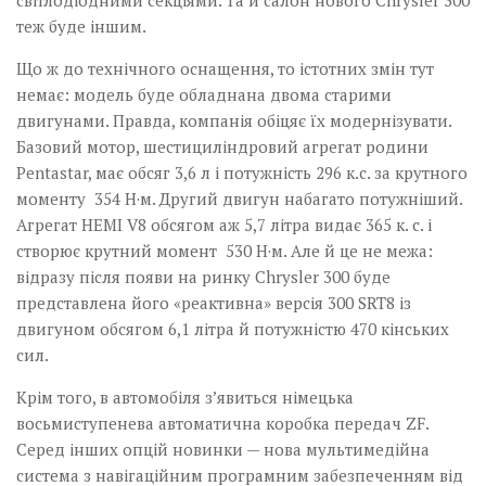
теж буде іншим.
Що ж до технічного оснащення, то істотних змін тут
немає: модель буде обладнана двома старими
двигунами. Правда, компанія обіцяє їх модернізувати.
Базовий мотор, шестициліндровий агрегат родини
Pentastar, має обсяг 3,6 л і потужність 296 к.с. за крутного
моменту 354 Н·м. Другий двигун набагато потужніший.
Агрегат HEMI V8 обсягом аж 5,7 літра видає 365 к. с. і
створює крутний момент 530 Н·м. Але й це не межа:
відразу після появи на ринку Chrysler 300 буде
представлена його «реактивна» версія 300 SRT8 із
двигуном обсягом 6,1 літ­ра й потужністю 470 кінських
сил.
Крім того, в автомобіля з’явиться німецька
восьмиступенева автоматична­ коробка передач ZF.
Серед інших опцій новинки — нова мультимедійна
система з навігаційним програмним забезпе­ченням від