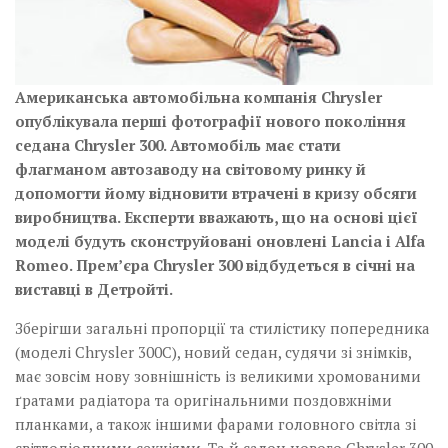
Американська автомобільна компанія Chrysler
опублікувала перші фотографії нового покоління
седана Chrysler 300. Автомобіль має стати
флагманом автозаводу на світовому ринку й
допомогти йому відновити втрачені в кризу обсяги
виробництва. Експерти вважають, що на основі цієї
моделі будуть сконструйовані оновлені Lancia і Alfa
Romeo. Прем’єра Chrysler 300 відбудеться в січні на
виставці в Детройті.
Зберігши загальні пропорції та стилістику попередника
(моделі Chrysler 300С), новий седан, судячи зі знімків,
має зовсім нову зовнішність із великими хромованими
ґратами радіатора та оригінальними поздовжніми
планками, а також іншими фарами головного світла зі
світлодіодними секціями. Та й салон нового Chrysler 300