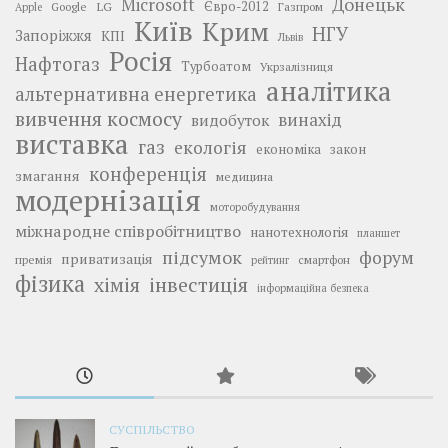
Донецьк
Microsoft
LG
Євро-2012
Google
Газпром
Apple
Київ
Крим
НГУ
Запоріжжя
КПІ
Львів
Росія
Нафтогаз
Турбоатом
Укрзалізниця
аналітика
альтернативна енергетика
вивчення космосу
винахід
видобуток
виставка
газ
екологія
економіка
закон
конференція
змагання
медицина
модернізація
моторобудування
міжнародне співробітництво
нанотехнологія
планшет
підсумок
форум
приватизація
премія
смартфон
рейтинг
фізика
інвестиція
хімія
інформаційна безпека
СУСПІЛЬСТВО