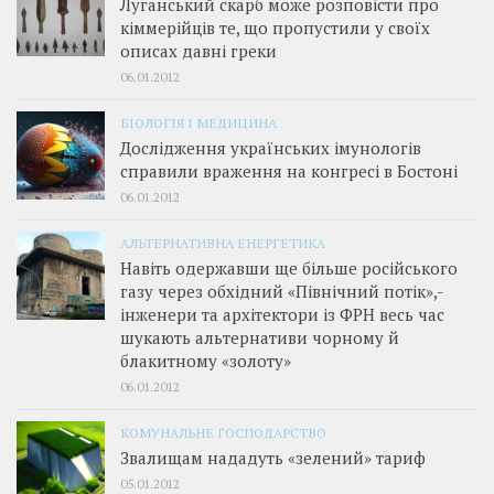
Луганський скарб може розповісти про
кіммерійців те, що пропустили у своїх
описах давні греки
06.01.2012
БІОЛОГІЯ І МЕДИЦИНА
Дослідження українських імунологів
справили враження на конгресі в Бостоні
06.01.2012
АЛЬТЕРНАТИВНА ЕНЕРГЕТИКА
Навіть одержавши ще більше російського
газу через обхідний «Північний потік»,­
інженери та архітектори із ФРН весь час
шукають альтернативи чорному й
блакитному «золоту»
06.01.2012
КОМУНАЛЬНЕ ГОСПОДАРСТВО
Звалищам нададуть «зелений» тариф
05.01.2012