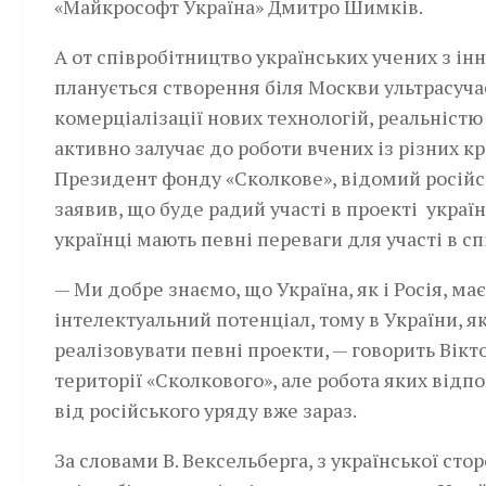
«Майкрософт Україна» Дмитро Шимків.
А от співробітництво українських учених з і
планується створення біля Москви ультрасуча
комерціалізації нових технологій, реальністю
активно залучає до роботи вчених із різних кр
Президент фонду «Сколкове», відомий російсь
заявив, що буде радий участі в проекті украї
українці мають певні переваги для участі в сп
— Ми добре знаємо, що Україна, як і Росія, м
інтелектуальний потенціал, тому в України, як
реалізовувати певні проекти, — говорить Вікто
території «Сколкового», але робота яких від
від російського уряду вже зараз.
За словами В. Вексельберга, з української сто