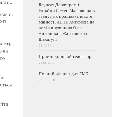
андів.
Лауреат Держпремії
України Семен Малашенков
нижче,
згадує, як працював відділ
ФТІ
міцності АНТК Антонова на
чолі з дружиною Олега
Антонова — Єлизаветою
і
Шахатуні
иметр.
21.12.2011
о на
Просто дорогий телевізор
ого
28.06.2011
Повний «фарш» для ГМК
».
23.11.2010
уються
айти