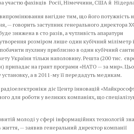
за участю фахівців Росії, Німеччини, США й Нідерл
випромінювання вигідне тим, що його потужність 
ня, — говорить заступник генерального директора Х
уде знижена в сто разів, а чутливість апаратури
оутворення розміром лише один кубічний міліметр 
а побачити пухлину приблизно в один кубічний сант
ту України тільки наполовину. Решта (200 тис. євр
ли) припадає на грант програми «НАТО — за мир». Ць
установку, а в 2011-му її передадуть медикам.
 радіоелектроніки діє Центр інновацій «Майкрософт
ного для роботи у великих компаніях, що спеціаліз
витій молоді у сфері інформаційних технологій зн
 в життя, — заявив генеральний директор компанії