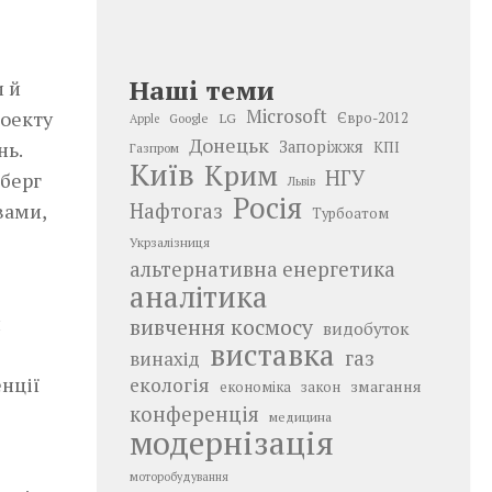
Наші теми
и й
Microsoft
роекту
LG
Євро-2012
Google
Apple
Донецьк
нь.
Запоріжжя
КПІ
Газпром
Київ
Крим
НГУ
ьберг
Львів
Росія
овами,
Нафтогаз
Турбоатом
Укрзалізниця
альтернативна енергетика
аналітика
и
вивчення космосу
видобуток
виставка
газ
винахід
нції
екологія
змагання
економіка
закон
конференція
медицина
модернізація
моторобудування