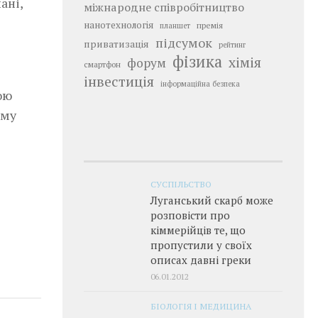
ані,
міжнародне співробітництво
нанотехнологія
премія
планшет
підсумок
приватизація
рейтинг
фізика
хімія
форум
смартфон
інвестиція
інформаційна безпека
ою
ому
СУСПІЛЬСТВО
Луганський скарб може
розповісти про
кіммерійців те, що
пропустили у своїх
описах давні греки
06.01.2012
БІОЛОГІЯ І МЕДИЦИНА