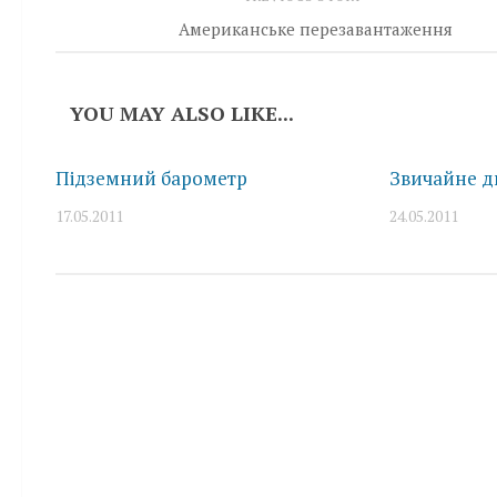
Американське перезавантаження
YOU MAY ALSO LIKE...
Підземний барометр
Звичайне ди
17.05.2011
24.05.2011