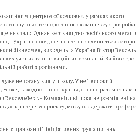
нноваційним центром «Сколкове», у рамках якого
сного науково-технологічного комплексу з розробк
 ще не стало. Однак керівництво російського мегап
аїн, і Україна, швидше за все, не залишиться осторо
кий бізнесмен, виходець із України Віктор Вексел
нських учених та інноваційних компаній. За його сл
ільній роботі з росіянами.
ає дуже непогану вищу школу. У неї високий
, може, в жодної іншої країни, є шанс разом із нам
р Вексельберг. – Компанії, які поки не розміщені на
повідає критеріям проекту, можуть одержати префере
рони є пропозиції ініціативних груп з питань