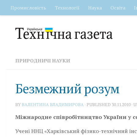
Промисловість
Технології
Наука
Освіта
І
Skip to content
ПРИРОДНИЧІ НАУКИ
Безмежний розум
BY
ВАЛЕНТИНА ВЛАДИМИРОВА
· PUBLISHED
30.11.2010
· 
Міжнародне співробітництво України у сф
Учені ННЦ «Харківський фізико-технічний ін