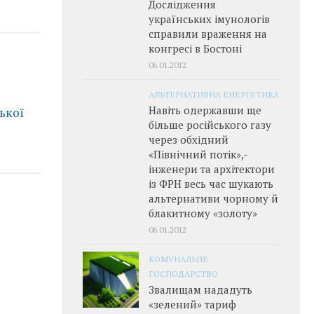
Дослідження
українських імунологів
справили враження на
конгресі в Бостоні
06.01.2012
АЛЬТЕРНАТИВНА ЕНЕРГЕТИКА
Навіть одержавши ще
ької
більше російського газу
через обхідний
«Північний потік»,­
інженери та архітектори
із ФРН весь час шукають
альтернативи чорному й
блакитному «золоту»
06.01.2012
КОМУНАЛЬНЕ
ГОСПОДАРСТВО
Звалищам нададуть
«зелений» тариф