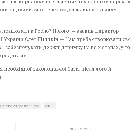
ой же час керівники вітчизняних технопарків перекон
їни «відпливом інтелекту», і закликають владу
ь працювати в Росію? Нічого! — заявив директор
Н України Олег Шишкін. — Нам треба створювати св
 і забезпечувати держпідтримку на всіх етапах, у т
 кредитами.
я необхідної законодавчої бази, після чого й
.
ехнічне співробітництво
ХФТІ
NEXT STORY