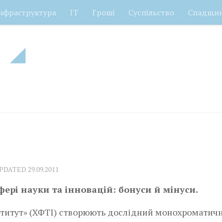
нфраструктура
ІТ
Гроші
Суспільство
Спадщи
UPDATED
29.09.2011
ері науки та інновацій: бонуси й мінуси.
ститут» (ХФТІ) створюють дослідний монохроматич