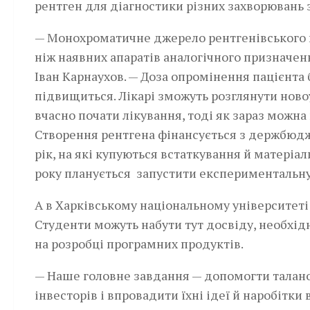
рентген для діагностики­ різних захворювань 
— Монохроматичне джерело рентгенівського 
ніж наявних апаратів аналогічного призначен
Іван Карнаухов. — Доза опромінення пацієнта б
підвищиться. Лікарі зможуть розглянути нов
вчасно почати лікування, тоді як зараз можн
Створення рентгена фінансується з держбюдже
рік, на які купуються встаткування й матеріа
року планується запустити експериментальну 
А в Харківському національному університеті
Студенти можуть набути тут досвіду, необхід
на розробці програмних продуктів.
— Наше головне завдання — допомогти талано
інвесторів і впровадити їхні ідеї й наробітки