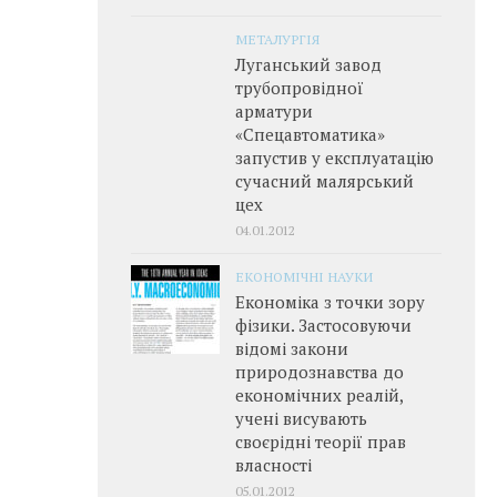
МЕТАЛУРГІЯ
Луганський завод
трубопровідної
арматури
«Спецавтоматика»
запустив у експлуатацію
сучасний малярський
цех
04.01.2012
ЕКОНОМІЧНІ НАУКИ
Економіка з точки зору
фізики. Застосовуючи
відомі закони
природознавства до
економічних реалій,
учені висувають
своєрідні теорії прав
власності
05.01.2012