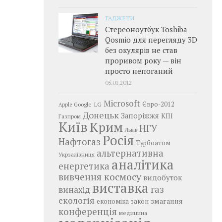
ГАДЖЕТИ
Стереоноутбук Toshiba
Qosmio для перегляду 3D
без окулярів не став
проривом року — він
просто непоганий
05.01.2012
Microsoft
LG
Євро-2012
Google
Apple
Донецьк
Запоріжжя
КПІ
Газпром
Київ
Крим
НГУ
Львів
Росія
Нафтогаз
Турбоатом
альтернативна
Укрзалізниця
аналітика
енергетика
вивчення космосу
видобуток
виставка
газ
винахід
екологія
змагання
економіка
закон
конференція
медицина