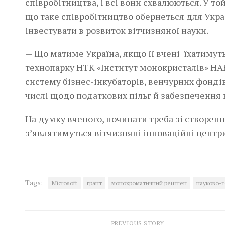
співробітництва, і всі вони схвалюються. У т
що таке співробітництво обернеться для Укра
інвестувати в розвиток вітчизняної науки.
— Що матиме Україна, якщо її вчені їхатимут
технопарку НТК «Інститут монокристалів» НА
систему бізнес-інкубаторів, венчурних фондів
числі щодо податкових пільг й забезпечення
На думку вченого, починати треба зі створенн
з’являтимуться вітчизняні інноваційні центри
Tags:
Microsoft
грант
монохроматичний рентген
науково-т
PREVIOUS STORY