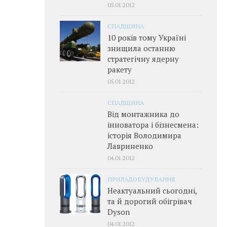
05.01.2012
СПАДЩИНА
10 років тому Україні
знищила останню
стратегічну ядерну
ракету
05.01.2012
СПАДЩИНА
Від монтажника до
інноватора і бізнесмена:
історія Володимира
Лавриненко
04.01.2012
ПРИЛАДОБУДУВАННЯ
Неактуальний сьогодні,
та й дорогий обігрівач
Dyson
04.01.2012