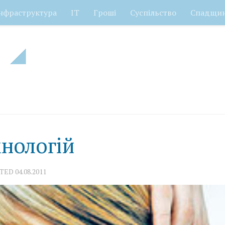
нфраструктура
ІТ
Гроші
Суспільство
Спадщи
хнологій
ATED
04.08.2011