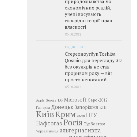
природознавства до
економічних реалій,
учені висувають
своєрідні теорії прав
власності
05.01.2012
ГАДЖЕТИ
Стереоноутбук Toshiba
Qosmio для перегляду 3D
без окулярів не став
проривом року — він
просто непоганий
05.01.2012
Microsoft
LG
Євро-2012
Google
Apple
Донецьк
Запоріжжя
КПІ
Газпром
Київ
Крим
НГУ
Львів
Росія
Нафтогаз
Турбоатом
альтернативна
Укрзалізниця