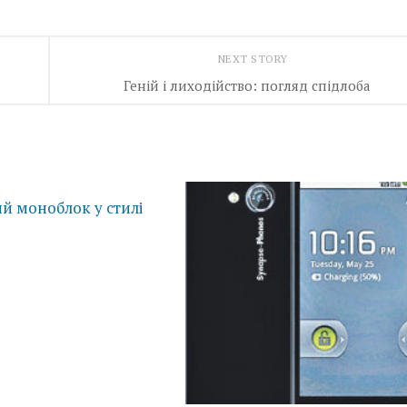
NEXT STORY
Геній і лиходійство: погляд спідлоба
й моноблок у стилі