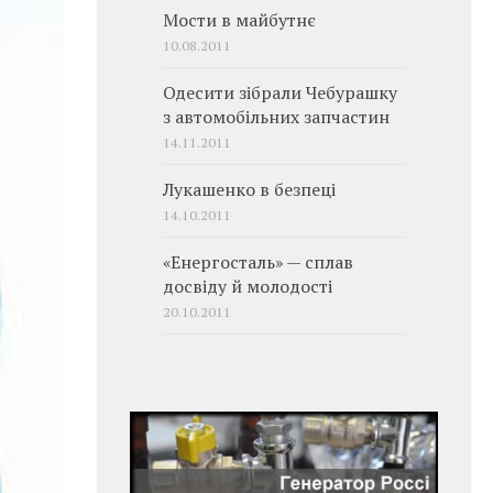
Мости в майбутнє
10.08.2011
Одесити зібрали Чебурашку
з автомобільних запчастин
14.11.2011
Лукашенко в безпеці
14.10.2011
«Енергосталь» — сплав
досвіду й молодості
20.10.2011