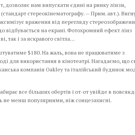
т, дозволяє нам випускати єдині на ринку лінзи,
(стандарт стереокінематографу. — Прим. авт.). Вигн
аксимізує враження від перегляду стереозображенн
що відбувається на екрані. Фотохромний ефект лінз
і, так і за яскравого світла…
штуватиме $180. На жаль, вона не працюватиме з
годі для використання в кінотеатрі. Нагадаємо, що с
анська компанія Oakley та італійський будинок мо
набирає все більших обертів і от-от увійде в повсяк
ь не менш популярними, ніж сонце­захисні.