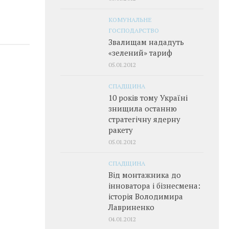
КОМУНАЛЬНЕ
ГОСПОДАРСТВО
Звалищам нададуть
«зелений» тариф
05.01.2012
СПАДЩИНА
10 років тому Україні
знищила останню
стратегічну ядерну
ракету
05.01.2012
СПАДЩИНА
Від монтажника до
інноватора і бізнесмена:
історія Володимира
Лавриненко
04.01.2012