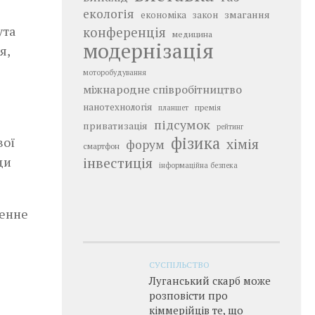
екологія
змагання
економіка
закон
ута
конференція
медицина
модернізація
я,
моторобудування
міжнародне співробітництво
нанотехнологія
премія
планшет
підсумок
приватизація
рейтинг
фізика
вої
хімія
форум
смартфон
інвестиція
ди
інформаційна безпека
денне
СУСПІЛЬСТВО
Луганський скарб може
розповісти про
кіммерійців те, що