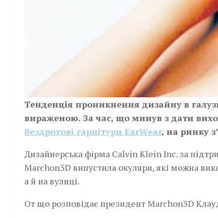
Тенденція проникнення дизайну в галузь
вираженою. За час, що минув з дати вих
бездротові гарнітури EarWear
, на ринку 
Дизайнерська фірма Calvin Klein Inc. за під
Marchon3D випустила окуляри, які можна вико
а й на вулиці.
От що розповідає президент Marchon3D Клаудіо