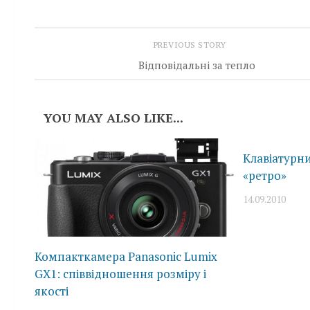
PREVIOUS STORY
Відповідальні за тепло
YOU MAY ALSO LIKE...
Клавіатурни
«ретро»
14.09.2010
Компакткамера Panasonic Lumix
GX1: співвідношення розміру і
якості