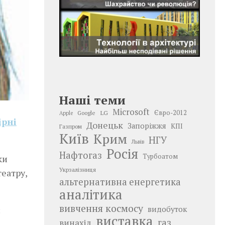
Наші теми
Microsoft
LG
Євро-2012
Google
Apple
ірні
Донецьк
Запоріжжя
КПІ
Газпром
Київ
Крим
НГУ
Львів
Росія
Нафтогаз
Турбоатом
ки
Укрзалізниця
еатру,
альтернативна енергетика
аналітика
вивчення космосу
видобуток
:
виставка
газ
винахід