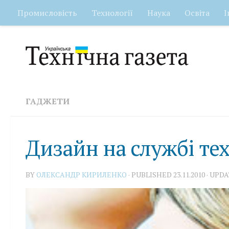
Промисловість
Технології
Наука
Освіта
І
Skip to content
ГАДЖЕТИ
Дизайн на службі те
BY
ОЛЕКСАНДР КИРИЛЕНКО
· PUBLISHED
23.11.2010
· UPD