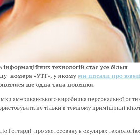
 інформаційних технологій стає усе більш
оду номера «УТГ», у якому
ми писали про ювел
з’явилася ще одна така новинка.
тримки американського виробника персональної опти
ристовувати не тільки в темному приміщенні кіно­т
­ Готтарді ­ про застосовану в окулярах технологію