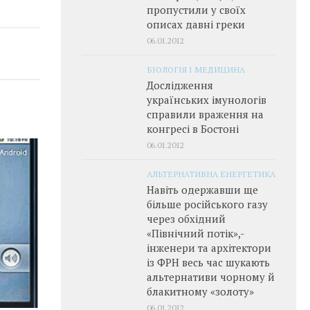
пропустили у своїх
описах давні греки
06.01.2012
БІОЛОГІЯ І МЕДИЦИНА
Дослідження
українських імунологів
справили враження на
конгресі в Бостоні
06.01.2012
АЛЬТЕРНАТИВНА ЕНЕРГЕТИКА
Навіть одержавши ще
більше російського газу
через обхідний
«Північний потік»,­
інженери та архітектори
із ФРН весь час шукають
альтернативи чорному й
блакитному «золоту»
06.01.2012