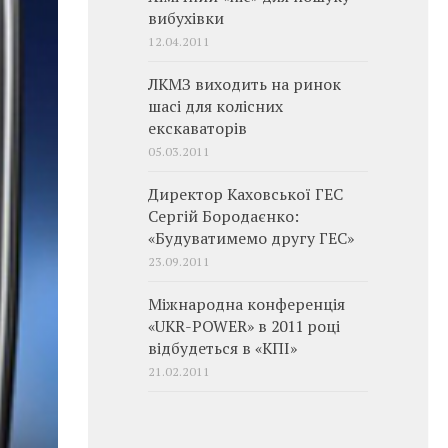
вибухівки
12.04.2011
ЛКМЗ виходить на ринок
шасі для колісних
екскаваторів
05.03.2011
Директор Каховської ГЕС
Сергій Бородаєнко:
«Будуватимемо другу ГЕС»
23.09.2011
Міжнародна конференція
«UKR-POWER» в 2011 році
відбудеться в «КПІ»
21.02.2011