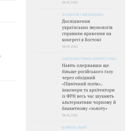
06.01.2012
БІОЛОГІЯ І МЕДИЦИНА
Дослідження
українських імунологів
справили враження на
конгресі в Бостоні
06.01.2012
а
АЛЬТЕРНАТИВНА ЕНЕРГЕТИКА
Навіть одержавши ще
більше російського газу
через обхідний
«Північний потік»,­
інженери та архітектори
із ФРН весь час шукають
альтернативи чорному й
блакитному «золоту»
06.01.2012
КОМУНАЛЬНЕ