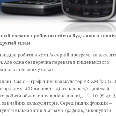
мний елемент робочого місця будь-якого техні
другий план.
швидше робити в комп’ютерній програмі-калькулято
и. Але одна безперечна перевага в кишенькового
бливо в польових умовах.
панії Casio — графічний калькулятор PRIZM fx-CG10
ьоровому LCD дисплеї з діа­гоналлю 3,7 дюйма й
 робити обчислення в діапазоні­ від –1 · 10-99 до 9,
і звичайних калькуляторів. Серед інших функцій —
увати кілька типів діа­грам і графіків, виконувати