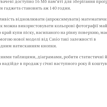
вачеві доступно 16 Мб пам’яті для зберігання прогр
и­ гаджета становить аж 140 годин.
жливість відновлювати (апроксимувати) математич
афік можна використовувати кольорові фотографії ма
 край купи піску, насипаного на рівну поверхню, ма
могою нової моделі від Casio такі залежності в
одним натисканням кнопки.
­ними таблицями, діаграмами, робити статистичні 
 надійде в продаж у січні наступного року й­ кошту