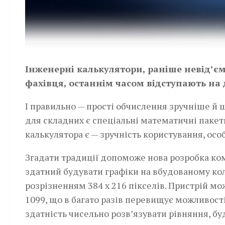
Інженерні калькулятори, раніше невід’є
фахівця, останнім часом відступають на 
І правильно — прості обчислення зручніше й 
для складних є спеціальні математичні пакет
калькулятора є — зручність користування, осо
Згадати традиції допоможе нова розробка ком
здатний будувати графіки на вбудованому кол
розрізненням 384 х 216 пікселів. Пристрій може
1099, що в багато разів перевищує можливост
здатність чисельно розв’язувати рівняння, буд