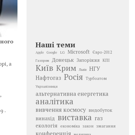
чного
Наші теми
Microsoft
LG
Євро-2012
Google
Apple
Донецьк
Запоріжжя
КПІ
Газпром
рі, а
Київ
Крим
НГУ
Львів
Росія
Нафтогаз
Турбоатом
Укрзалізниця
альтернативна енергетика
,
аналітика
вивчення космосу
видобуток
9 ·
виставка
газ
винахід
екологія
змагання
економіка
закон
конференція
медицина