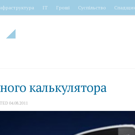
нфраструктура
ІТ
Гроші
Суспільство
Спадщи
ного калькулятора
ATED
04.08.2011