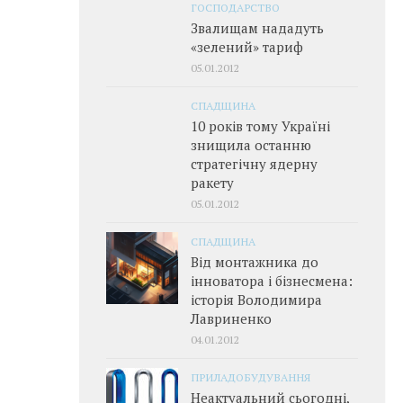
ГОСПОДАРСТВО
Звалищам нададуть
«зелений» тариф
05.01.2012
СПАДЩИНА
10 років тому Україні
знищила останню
стратегічну ядерну
ракету
05.01.2012
СПАДЩИНА
Від монтажника до
інноватора і бізнесмена:
історія Володимира
Лавриненко
04.01.2012
ПРИЛАДОБУДУВАННЯ
Неактуальний сьогодні,