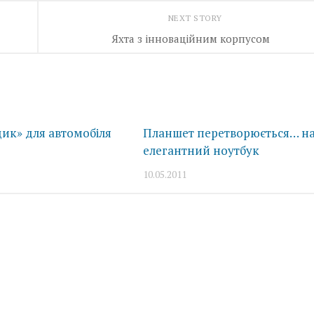
NEXT STORY
Яхта з інноваційним корпусом
ик» для автомобіля
Планшет перетворюється… н
елегантний ноутбук
10.05.2011