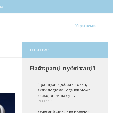
на
Українська
FOLLOW:
Найкращі публікації
Французи зробили човен,
який подібно Годзіллі може
«виходити» на сушу
13.12.2011
Хімічний «ніс» для пошуку