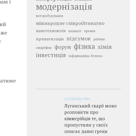
ам і
модернізація
моторобудування
міжнародне співробітництво
ний
нанотехнологія
премія
йже
планшет
підсумок
приватизація
рейтинг
є
фізика
хімія
форум
смартфон
інвестиція
інформаційна безпека
й
ватиме
СУСПІЛЬСТВО
Луганський скарб може
розповісти про
кіммерійців те, що
пропустили у своїх
описах давні греки