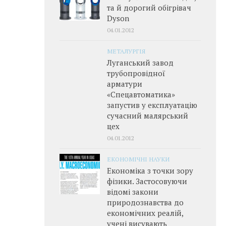
та й дорогий обігрівач
Dyson
04.01.2012
МЕТАЛУРГІЯ
Луганський завод
трубопровідної
арматури
«Спецавтоматика»
запустив у експлуатацію
сучасний малярський
цех
04.01.2012
ЕКОНОМІЧНІ НАУКИ
Економіка з точки зору
фізики. Застосовуючи
відомі закони
природознавства до
економічних реалій,
учені висувають